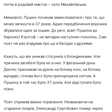
потім в родовий маєток – село Михайлівське.
Мимоволі, Пушкін починав замислюватися і про те, що
може загинути в 37 років. Адже передбачення ворожки
збувалися одне за іншим. До речі, візит Пушкіна до
баронесі Кірхгоф – не вигадки наступних поколінь. Сам
поет не раз згадував про це в бесідах з друзями.
Кажуть, що він уникав стосунків з блондинками. Але
причина загибелі була не в них. У фатальний день
Дантес прискакав на дуель на білому коні, на білому
мундирі, голова його була припорошена снігом. А
Пушкіну в той час було 37 років. Але відступати було
пізно.
Поет отримав важке поранення. Незважаючи на
старання лікарів, Олександр Сергійович помер через