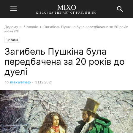
MIXO
DISCOVER THE ART OF PUBLISHING
Додому
Чоловік
Загибель Пушкіна була передбачена за 20 років
до дуелі
Чоловік
Загибель Пушкіна була
передбачена за 20 років до
дуелі
по
maxwelhelp
-
31.12.2021