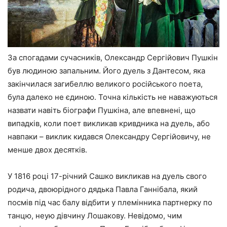
За спогадами сучасників, Олександр Сергійович Пушкін
був людиною запальним. Його дуель з Дантесом, яка
закінчилася загибеллю великого російського поета,
була далеко не єдиною. Точна кількість не наважуються
назвати навіть біографи Пушкіна, але впевнені, що
випадків, коли поет викликав кривдника на дуель, або
навпаки – виклик кидався Олександру Сергійовичу, не
менше двох десятків.
У 1816 році 17-річний Сашко викликав на дуель свого
родича, двоюрідного дядька Павла Ганнібала, який
посмів під час балу відбити у племінника партнерку по
танцю, неую дівчину Лошакову. Невідомо, чим