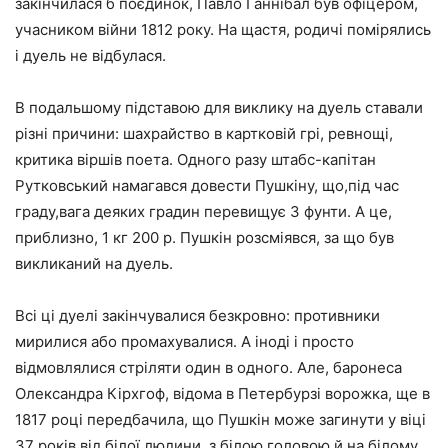
закінчилася б поєдинок, Павло Ганнібал був офіцером,
учасником війни 1812 року. На щастя, родичі помірялись
і дуель не відбулася.
В подальшому підставою для виклику на дуель ставали
різні причини: шахрайство в картковій грі, ревнощі,
критика віршів поета. Одного разу штабс-капітан
Рутковський намагався довести Пушкіну, що,під час
граду,вага деяких градин перевищує 3 фунти. А це,
приблизно, 1 кг 200 р. Пушкін розсміявся, за що був
викликаний на дуель.
Всі ці дуелі закінчувалися безкровно: противники
мирилися або промахувалися. А іноді і просто
відмовлялися стріляти один в одного. Але, баронеса
Олександра Кірхгоф, відома в Петербурзі ворожка, ще в
1817 році передбачила, що Пушкін може загинути у віці
37 років від білої людини, з білою головою й на білому