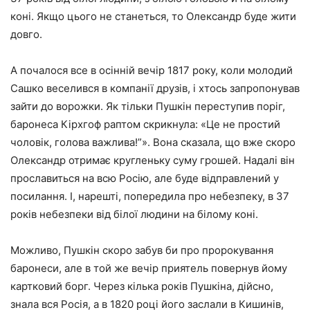
коні. Якщо цього не станеться, то Олександр буде жити
довго.
А почалося все в осінній вечір 1817 року, коли молодий
Сашко веселився в компанії друзів, і хтось запропонував
зайти до ворожки. Як тільки Пушкін переступив поріг,
баронеса Кірхгоф раптом скрикнула: «Це не простий
чоловік, голова важлива!”». Вона сказала, що вже скоро
Олександр отримає кругленьку суму грошей. Надалі він
прославиться на всю Росію, але буде відправлений у
посилання. І, нарешті, попередила про небезпеку, в 37
років небезпеки від білої людини на білому коні.
Можливо, Пушкін скоро забув би про пророкування
баронеси, але в той же вечір приятель повернув йому
картковий борг. Через кілька років Пушкіна, дійсно,
знала вся Росія, а в 1820 році його заслали в Кишинів,