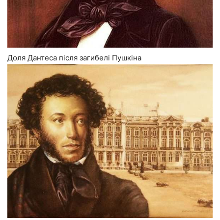
Доля Дантеса після загибелі Пушкіна