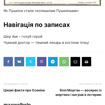
Як Пушкіни стали «колишніми Пушкиными»
Навігація по записах
Шер Амі – голуб герой
Чумний доктор — темний лекарь в костюмі птиці
попередня стаття
наступна стаття
Цікаві факти про Єсеніна
Білл Морган — воскрес із
мертвих і виграв в лотерею
maxwelhelp