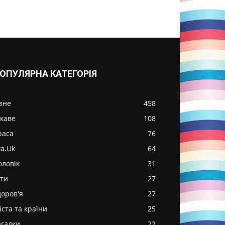
ОПУЛЯРНА КАТЕГОРІЯ
ізне
458
ікаве
108
раса
76
va.Uk
64
оловік
31
іти
27
доров'я
27
іста та країни
25
агадки
22