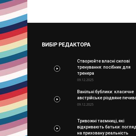
ВИБІР РЕДАКТОРА
Створюйте власні силові
тренування: посібник для
тренера
09.12.2025
Ванільні бублики: класичне
австрійське різдвяне печив
09.12.2025
Тривожні таємниці, які
відкривають батьки: погля
на приховану реальність