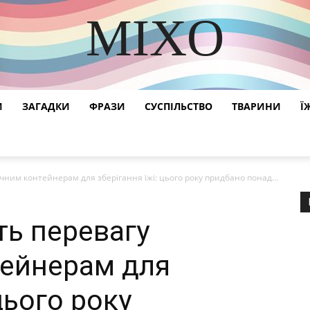
MIXO
DISCOVER THE ART OF PUBLISHING
И
ЗАГАДКИ
ФРАЗИ
СУСПІЛЬСТВО
ТВАРИНИ
Ї
чним контейнерам для зберігання їжі: цього року придбано понад...
ть перевагу
тейнерам для
цього року