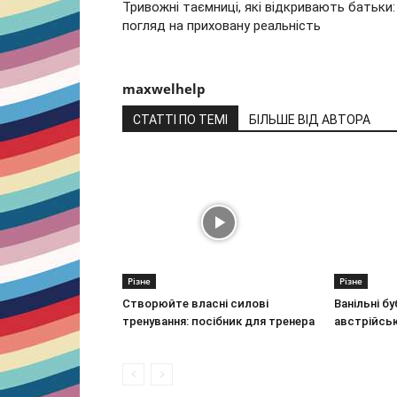
Тривожні таємниці, які відкривають батьки:
погляд на приховану реальність
maxwelhelp
СТАТТІ ПО ТЕМІ
БІЛЬШЕ ВІД АВТОРА
Різне
Різне
Створюйте власні силові
Ванільні б
тренування: посібник для тренера
австрійськ