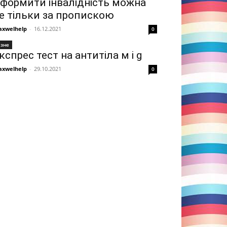
формити інвалідність можна
е тільки за пропискою
xwelhelp
-
16.12.2021
0
ізне
кспрес тест на антитіла м і g
xwelhelp
-
29.10.2021
0