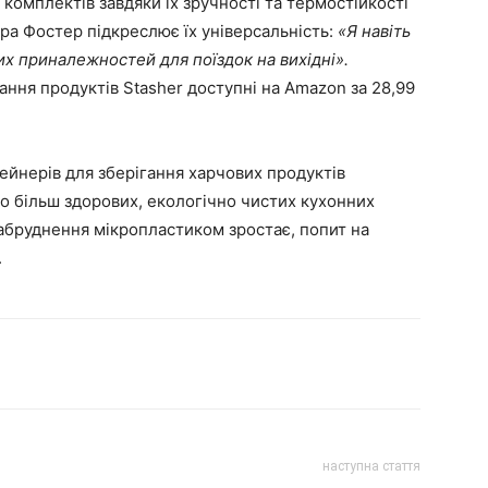
 комплектів завдяки їх зручності та термостійкості
ра Фостер підкреслює їх універсальність:
«Я навіть
их приналежностей для поїздок на вихідні».
гання продуктів Stasher доступні на Amazon за 28,99
йнерів для зберігання харчових продуктів
 більш здорових, екологічно чистих кухонних
абруднення мікропластиком зростає, попит на
.
наступна стаття