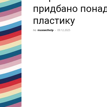
придбано понад
пластику
по
maxwelhelp
-
09.12.2025
Share