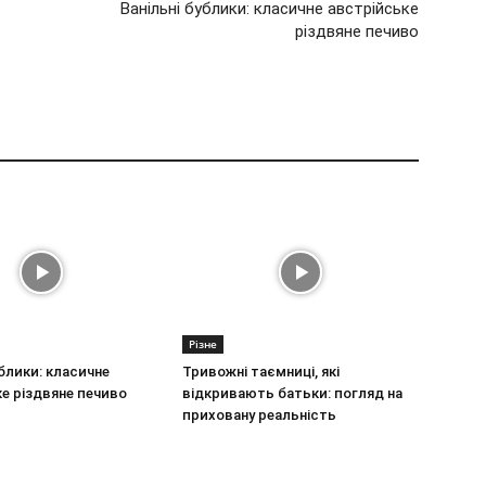
Ванільні бублики: класичне австрійське
різдвяне печиво
Різне
ублики: класичне
Тривожні таємниці, які
е різдвяне печиво
відкривають батьки: погляд на
приховану реальність