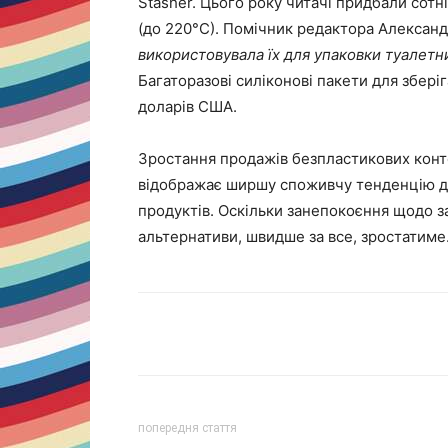
Stasher. Цього року читачі придбали сотні
(до 220°С). Помічник редактора Александ
використовувала їх для упаковки туалетн
Багаторазові силіконові пакети для збері
доларів США.
Зростання продажів безпластикових конте
відображає ширшу споживчу тенденцію до
продуктів. Оскільки занепокоєння щодо з
альтернативи, швидше за все, зростатиме
Share
попередня стаття