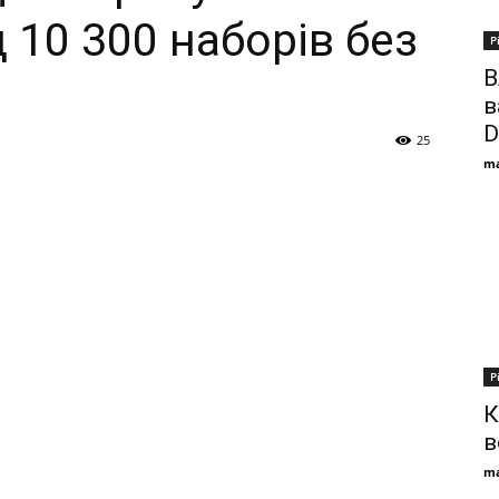
 10 300 наборів без
Р
В
в
D
25
ma
Р
К
в
ma