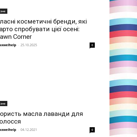
ізне
ласні косметичні бренди, які
арто спробувати цієї осені:
awn Corner
xwelhelp
-
25.10.2025
0
ізне
ористь масла лаванди для
олосся
xwelhelp
-
04.12.2021
0