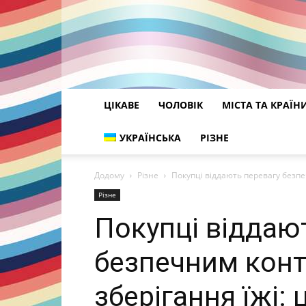
ЦІКАВЕ
ЧОЛОВІК
МІСТА ТА КРАЇН
УКРАЇНСЬКА
РІЗНЕ
Додому
Різне
Покупці віддають перевагу безпе
Різне
Покупці віддаю
безпечним кон
зберігання їжі: 