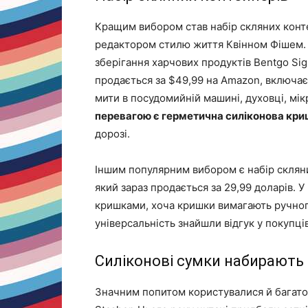
Кращим вибором став набір скляних конте
редактором стилю життя Квінном Фішем. 
зберігання харчових продуктів Bentgo Sign
продається за $49,99 на Amazon, включає
мити в посудомийній машині, духовці, мік
перевагою є герметична силіконова кр
дорозі.
Іншим популярним вибором є набір скляни
який зараз продається за 29,99 доларів. У
кришками, хоча кришки вимагають ручного
універсальність знайшли відгук у покупців
Силіконові сумки набирають
Значним попитом користувалися й багатор