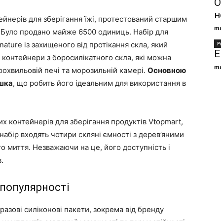
О
н
йнерів для зберігання їжі, протестований старшим
ma
Було продано майже 6500 одиниць. Набір для
ature із захищеного від протікання скла, який
Р
Е
 контейнери з боросилікатного скла, які можна
ma
рохвильовій печі та морозильній камері.
Основною
ишка
, що робить його ідеальним для використання в
х контейнерів для зберігання продуктів Vtopmart,
 набір входять чотири скляні ємності з дерев’яними
 миття. Незважаючи на це, його доступність і
.
 популярності
азові силіконові пакети, зокрема від бренду