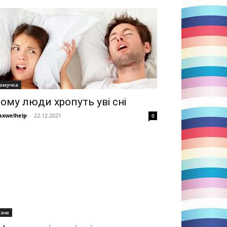
омучка
ому люди хропуть уві сні
xwelhelp
-
22.12.2021
0
ізне