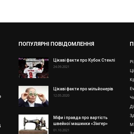
ПОПУЛЯРНІ ПОВІДОМЛЕННЯ
П
Цікаві факти про Кубок Стенлі
Р
24.09.2021
Ц
К
E
Цікаві факти про мільйонерів
12.05.2020
о
Ч
Д
З
Міфи і правда про вартість
швейної машинки «Зінгер»
М
д
01.10.2021
З