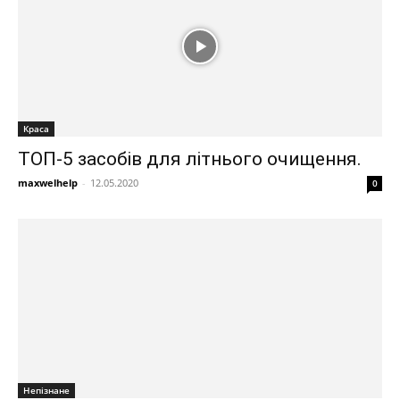
Краса
ТОП-5 засобів для літнього очищення.
maxwelhelp
-
12.05.2020
0
Непізнане