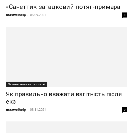
«Санетти»: загадковий потяг-примара
maxwelhelp
-
06.09.2021
0
Останні новини та статті
Як правильно вважати вагітність після
екз
maxwelhelp
-
08.11.2021
0