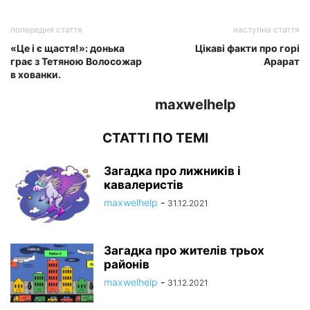
попередня стаття
наступна стаття
«Це і є щастя!»: донька
Цікаві факти про горі
грає з Тетяною Волосожар
Арарат
в хованки.
maxwelhelp
СТАТТІ ПО ТЕМІ
Загадка про лижників і
кавалеристів
maxwelhelp
-
31.12.2021
Загадка про жителів трьох
районів
maxwelhelp
-
31.12.2021