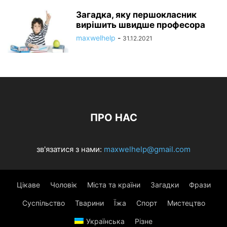
Загадка, яку першокласник
вирішить швидше професора
maxwelhelp
-
31.12.2021
ПРО НАС
зв'язатися з нами:
maxwelhelp@gmail.com
Цікаве
Чоловік
Міста та країни
Загадки
Фрази
Суспільство
Тварини
Їжа
Спорт
Мистецтво
Українська
Різне