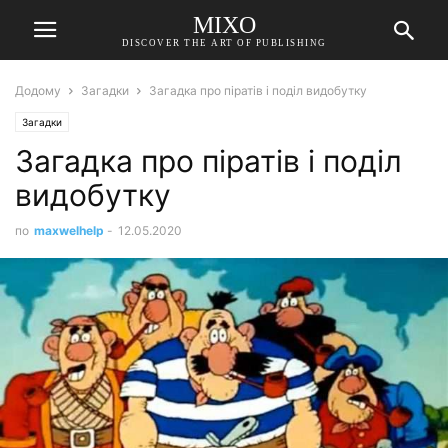
MIXO
DISCOVER THE ART OF PUBLISHING
Додому
Загадки
Загадка про піратів і поділ видобутку
Загадки
Загадка про піратів і поділ
видобутку
по
maxwelhelp
-
12.05.2020