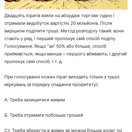
Двадцять піратів взяли на абордаж торгове судно і
отримали видобуток вартістю 20 мільйонів. Після
вирішили поділити гроші. Метод розподілу такий: вони
стають у ряд, і перший пропонує свій спосіб поділу.
Голосування. Якщо “за” 50% або більше, спосіб
приймається, якщо менше – першого вбивають, і другий
пропонує свій спосіб. І т. д.
При голосуванні кожен пірат виходить тільки з трьох
міркувань (в порядку спадання пріоритету):
А. Треба залишитися живим
Б. Треба отримати побільше грошей
Ст. Треба зберегти в живих як можна більше колег по