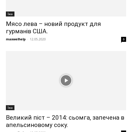
Їжа
Мясо лева – новий продукт для
гурманів США.
maxwelhelp
-
12.05.2020
0
Їжа
Великий піст – 2014: сьомга, запечена в
апельсиновому соку.