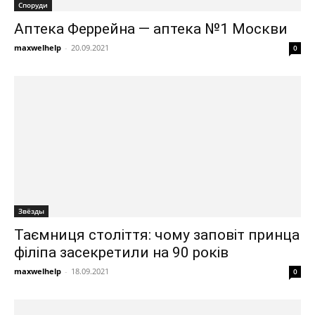
Споруди
Аптека Феррейна — аптека №1 Москви
maxwelhelp
-
20.09.2021
0
Звёзды
Таємниця століття: чому заповіт принца
філіпа засекретили на 90 років
maxwelhelp
-
18.09.2021
0