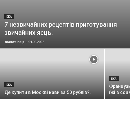
ЇЖА
7 незвичайних рецептів приготування
звичайних яєць.
maxwelhelp
-
04.02.2022
ЇЖА
ЇЖА
Французь
Де купити в Москві кави за 50 рублів?.
їжі в со