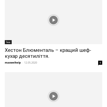
Їжа
Хестон Блюменталь – кращий шеф-
кухар десятиліття.
maxwelhelp
-
12.05.2020
0