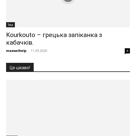
Їжа
Kourkouto – грецька запіканка з
кабачків.
maxwelhelp
-
11.05.2020
0
Це цікаво!