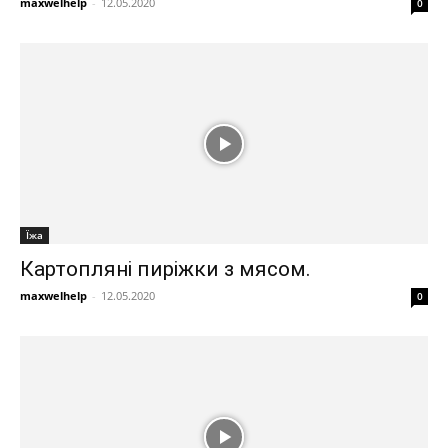
maxwelhelp
-
12.05.2020
0
Їжа
Картопляні пиріжки з мясом.
maxwelhelp
-
12.05.2020
0