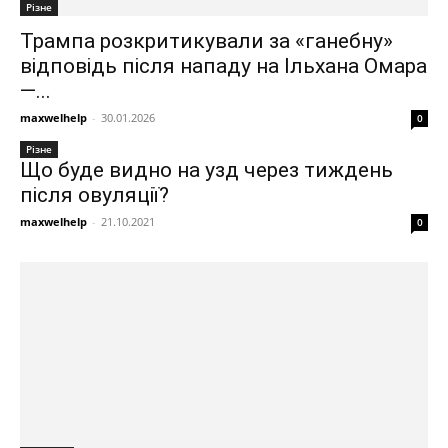
Різне
Трампа розкритикували за «ганебну»
відповідь після нападу на Ільхана Омара
—...
maxwelhelp
-
30.01.2026
0
Різне
Що буде видно на узд через тиждень
після овуляції?
maxwelhelp
-
21.10.2021
0