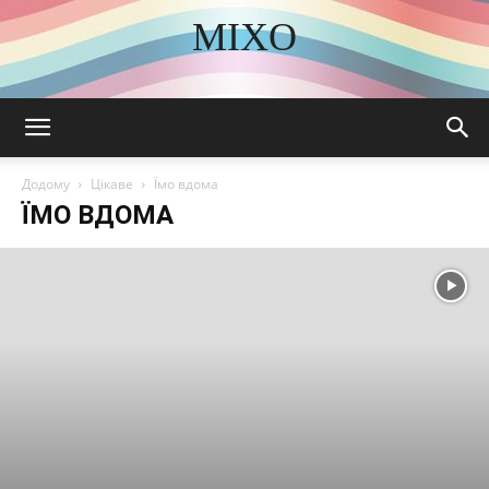
MIXO
DISCOVER THE ART OF PUBLISHING
Додому
Цікаве
Їмо вдома
ЇМО ВДОМА