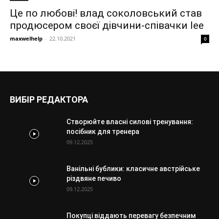
Це по любові! влад соколовський став
продюсером своєї дівчини-співачки lee
maxwelhelp
-
22.10.2021
0
ВИБІР РЕДАКТОРА
Створюйте власні силові тренування:
посібник для тренера
09.12.2025
Ванільні бублики: класичне австрійське
різдвяне печиво
09.12.2025
Покупці віддають перевагу безпечним