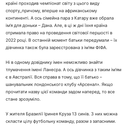
країні проходив чемпіонат світу з цього виду
спорту,,причому, вперше на африканському
континенті. А ось сімейна пара з Катару вже обрала
ім’я для доньки – Дана. Але, в ці ж дні їхня країна
отримала право на проведення світової першості в
2022 році. В останній момент батьки передумали – їх
дівчинка також була зареєстрована з ім’ям ФІФА.
Ні в одному довіднику імен неможливо знайти
тлумачення імені Ланесра. А ось дівчинка з таким ім’ям
є в Австралії. Вся справа в тому, що її батько –
шанувальник лондонського клубу «Арсенал». Якщо
прочитати назву цієї команди задом наперед, то все
стане зрозуміло.
У жителя Бразилії Іринея Круза 13 синів. З них можна
скласти цілу футбольну команду, разом з запасними.