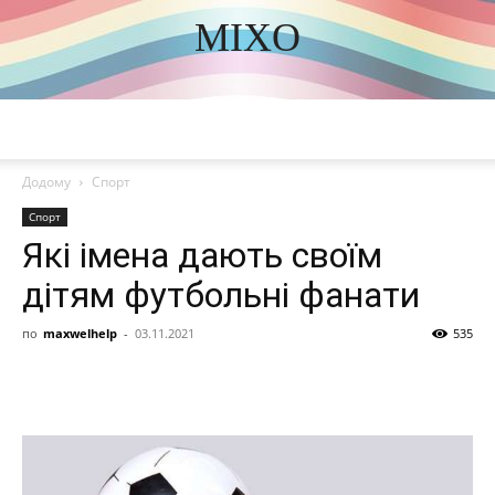
MIXO
DISCOVER THE ART OF PUBLISHING
Додому
Спорт
Спорт
Які імена дають своїм
дітям футбольні фанати
по
maxwelhelp
-
03.11.2021
535
Share