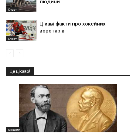
людини
Спорт
Цікаві факти про хокейних
воротарів
Спорт
Це цікаво!
Фінанси