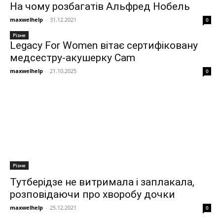
На чому розбагатів Альфред Нобель
maxwelhelp
-
31.12.2021
0
Різне
Legacy For Women вітає сертифіковану
медсестру-акушерку Cam
maxwelhelp
-
21.10.2025
0
Різне
Тутберідзе не витримала і заплакала,
розповідаючи про хворобу дочки
maxwelhelp
-
25.12.2021
0