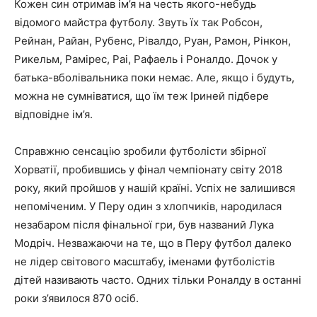
Кожен син отримав ім’я на честь якого-небудь
відомого майстра футболу. Звуть їх так Робсон,
Рейнан, Райан, Рубенс, Рівалдо, Руан, Рамон, Рінкон,
Рикельм, Рамірес, Раі, Рафаель і Роналдо. Дочок у
батька-вболівальника поки немає. Але, якщо і будуть,
можна не сумніватися, що їм теж Іриней підбере
відповідне ім’я.
Справжню сенсацію зробили футболісти збірної
Хорватії, пробившись у фінал чемпіонату світу 2018
року, який пройшов у нашій країні. Успіх не залишився
непоміченим. У Перу один з хлопчиків, народилася
незабаром після фінальної гри, був названий Лука
Модріч. Незважаючи на те, що в Перу футбол далеко
не лідер світового масштабу, іменами футболістів
дітей називають часто. Одних тільки Роналду в останні
роки з’явилося 870 осіб.