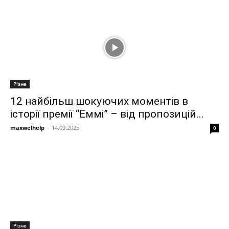
Різне
12 найбільш шокуючих моментів в
історії премії “Еммі” – від пропозицій...
maxwelhelp
-
14.09.2025
0
Різне