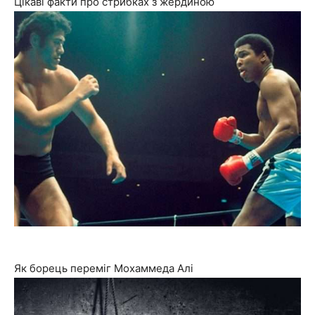
Цікаві факти про стрибках з жердиною
Як борець переміг Мохаммеда Алі