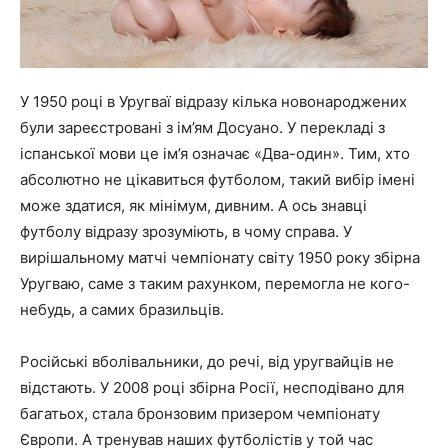
У 1950 році в Уругваї відразу кілька новонароджених
були зареєстровані з ім’ям Досуано. У перекладі з
іспанської мови це ім’я означає «Два-один». Тим, хто
абсолютно не цікавиться футболом, такий вибір імені
може здатися, як мінімум, дивним. А ось знавці
футболу відразу зрозуміють, в чому справа. У
вирішальному матчі чемпіонату світу 1950 року збірна
Уругваю, саме з таким рахунком, перемогла не кого-
небудь, а самих бразильців.
Російські вболівальники, до речі, від уругвайців не
відстають. У 2008 році збірна Росії, несподівано для
багатьох, стала бронзовим призером чемпіонату
Європи. А тренував наших футболістів у той час