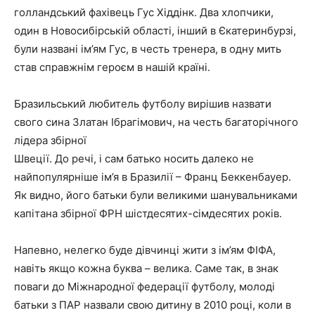
голландський фахівець Гус Хіддінк. Два хлопчики,
один в Новосибірській області, інший в Єкатеринбурзі,
були названі ім’ям Гус, в честь тренера, в одну мить
став справжнім героєм в нашій країні.
Бразильський любитель футболу вирішив назвати
свого сина Златан Ібрагімович, на честь багаторічного
лідера збірної
Швеції. До речі, і сам батько носить далеко не
найпопулярніше ім’я в Бразилії – Франц Беккенбауер.
Як видно, його батьки були великими шанувальниками
капітана збірної ФРН шістдесятих-сімдесятих років.
Напевно, нелегко буде дівчинці жити з ім’ям ФІФА,
навіть якщо кожна буква – велика. Саме так, в знак
поваги до Міжнародної федерації футболу, молоді
батьки з ПАР назвали свою дитину в 2010 році, коли в