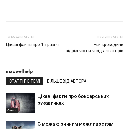
Share
попередня стаття
наступна стаття
Цікаві факти про 1 травня
Ніж крокодили
відрізняються від алігаторів
maxwelhelp
СТАТТІ ПО ТЕМІ
БІЛЬШЕ ВІД АВТОРА
Цікаві факти про боксерських
рукавичках
Спорт
Є межа фізичним можливостям