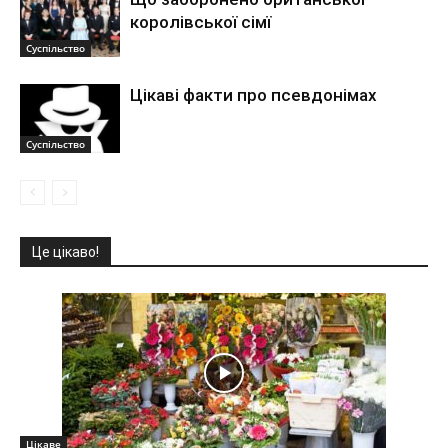
королівської сімї
Суспільство
Цікаві факти про псевдонімах
Суспільство
Це цікаво!
Цікаве