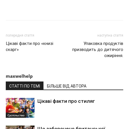
Share
попередня стаття
наступна стаття
Цікаві факти про «книзі
Упаковка продуктів
скарг»
призводить до дитячого
ожиріння.
maxwelhelp
СТАТТІ ПО ТЕМІ
БІЛЬШЕ ВІД АВТОРА
Цікаві факти про стиляг
Суспільство
Що заборонено британської