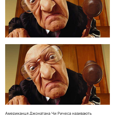
Американця Джонатана Чи Ричеса називають