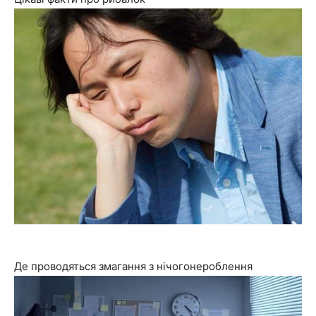
Де проводяться змагання з нічогонероблення