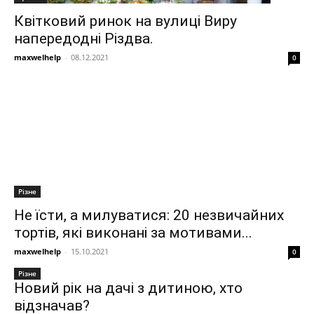
Квітковий ринок на вулиці Виру
напередодні Різдва.
maxwelhelp
-
08.12.2021
0
Різне
Не їсти, а милуватися: 20 незвичайних
тортів, які виконані за мотивами...
maxwelhelp
-
15.10.2021
0
Різне
Новий рік на дачі з дитиною, хто
відзначав?