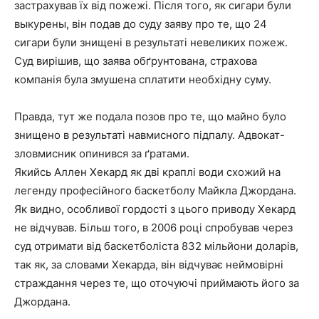
застрахував їх від пожежі. Після того, як сигари були
выкурены, він подав до суду заяву про те, що 24
сигари були знищені в результаті невеликих пожеж.
Суд вирішив, що заява обґрунтована, страхова
компанія була змушена сплатити необхідну суму.
Правда, тут же подала позов про те, що майно було
знищено в результаті навмисного підпалу. Адвокат-
зловмисник опинився за ґратами.
Якийсь Аллен Хекард як дві краплі води схожий на
легенду професійного баскетболу Майкла Джордана.
Як видно, особливої гордості з цього приводу Хекард
не відчував. Більш того, в 2006 році спробував через
суд отримати від баскетболіста 832 мільйони доларів,
так як, за словами Хекарда, він відчуває неймовірні
страждання через те, що оточуючі приймають його за
Джордана.