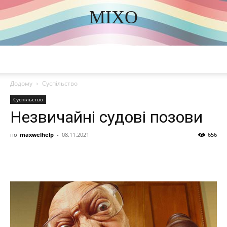
MIXO
DISCOVER THE ART OF PUBLISHING
Додому
Суспільство
Суспільство
Незвичайні судові позови
по
maxwelhelp
-
08.11.2021
656
Share