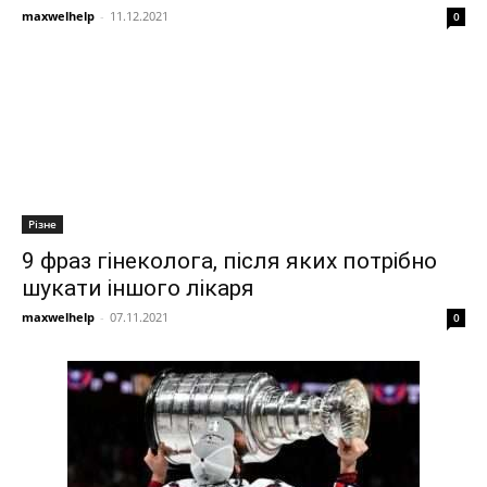
maxwelhelp
-
11.12.2021
0
Різне
9 фраз гінеколога, після яких потрібно
шукати іншого лікаря
maxwelhelp
-
07.11.2021
0