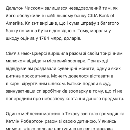
Дальтон Чисколм залишився незадоволений тим, як
його обслужили в найбільшому банку США Bank of
Amerika. Клієнт вирішив, що і сума штрафу з багатого
банку повинна бути відповідною. Тому, моральну
шкоду оцінив у 1784 млрд. доларів.
Сім’я з Нью-Джерсі вирішила разом зі своїм трирічним
малюком відвідати місцевий зоопарк. При вході
відвідувачам роздавали сувенірні монети, одну з яких
дитина проковтнула. Монету довелося діставати в
лікарні хірургічним шляхом. Батьки подали в суд,
звинувативши співробітників зоопарку в тому, що ті не
попередили про небезпеку ковтання даного предмета.
Один з меблевих магазинів Техасу завітала громадянка
Кетлін Робертсон разом зі своєю дитиною. У якийсь
момент жінка ледь не наступила на свого малюка,