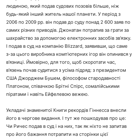
людиною, який подав судових позовів більше, ніж
будь-який інший житель нашої планети. У період з
2006 по 2009 рр. він подав до суду понад 2 600 заяв по
самих різних приводів. Джонатан потрапив за грати за
шахрайство за допомогою електронних засобів зв’язку.
І подав в суд на компанію Blizzard, заявивши, що саме
з-за цього виробника комп’ютерних ігор він опинився у
в’язниці. Ймовірно, для того, щоб скоротати час,
в’язень почав судитися з усіма підряд: з президентом
США Джорджем Бушем, філософом стародавності
Платоном, співачкою Брітні Спірс, сомалійськими
піратами і навіть Ейфелевою вежею.
Укладачі знаменитої Книги рекордів Гіннесса внесли
його в чергове видання. І тут же пошкодував про це:
Чи Ричес подав в суд і на них, так як ніхто не запитав
про його бажання потрапити на сторінки цієї