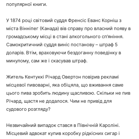
популярної книги.
У 1874 році світовий суддя Френсіс Еванс Корніш з
міста Вінніпег (Канада) вів справу про власний появу в
громадському місці в стані алкогольного сп’яніння.
Самокритичний суддя виніс постанову – штраф 5
доларів. Втім, враховуючи бездоганну поведінку в
минулому, сам же і скасував штраф.
Житель Кентуккі Річард Овертон повірив рекламі
місцевої пивоварні, яка обіцяла, що вживання саме
цього пива зробить людину щасливою. Скільки не пив
Річард, щастя не додалося. Чим не привід для
судового розгляду?
Незвичайний випадок стався в Північній Кароліні.
Місцевий адвокат купив коробку рідкісних сигар і