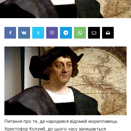
Питання про те, де народився відомий мореплавець
Христофор Колумб, до цього часу залишається