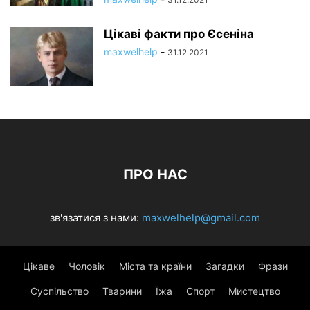
Цікаві факти про Єсеніна
maxwelhelp
-
31.12.2021
ПРО НАС
зв'язатися з нами:
maxwelhelp@gmail.com
Цікаве
Чоловік
Міста та країни
Загадки
Фрази
Суспільство
Тварини
Їжа
Спорт
Мистецтво