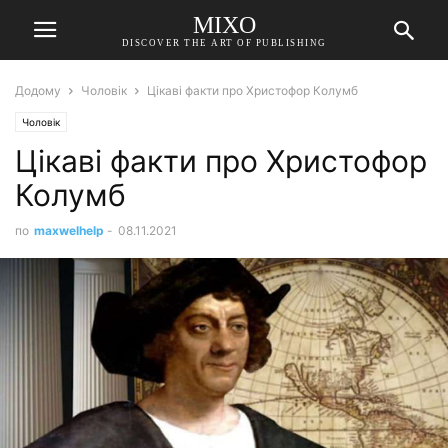
MIXO
DISCOVER THE ART OF PUBLISHING
Додому
Чоловік
Цікаві факти про Христофор Колумб
Чоловік
Цікаві факти про Христофор
Колумб
по
maxwelhelp
-
08.11.2021