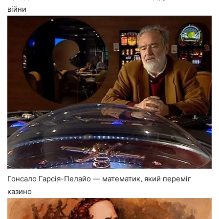
війни
Гонсало Гарсія-Пелайо — математик, який переміг
казино