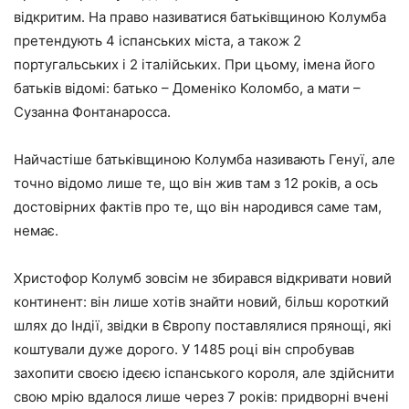
відкритим. На право називатися батьківщиною Колумба
претендують 4 іспанських міста, а також 2
португальських і 2 італійських. При цьому, імена його
батьків відомі: батько – Доменіко Коломбо, а мати –
Сузанна Фонтанаросса.
Найчастіше батьківщиною Колумба називають Генуї, але
точно відомо лише те, що він жив там з 12 років, а ось
достовірних фактів про те, що він народився саме там,
немає.
Христофор Колумб зовсім не збирався відкривати новий
континент: він лише хотів знайти новий, більш короткий
шлях до Індії, звідки в Європу поставлялися прянощі, які
коштували дуже дорого. У 1485 році він спробував
захопити своєю ідеєю іспанського короля, але здійснити
свою мрію вдалося лише через 7 років: придворні вчені