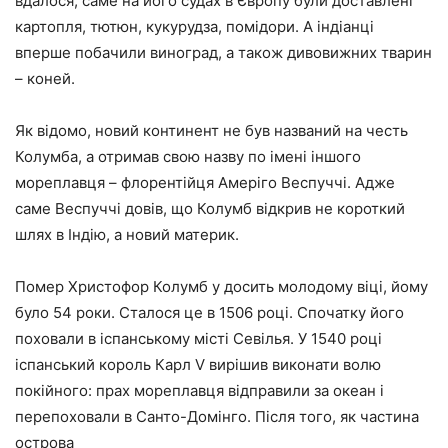
вдалося, саме на його судах в Європу були доставлені
картопля, тютюн, кукурудза, помідори. А індіанці
вперше побачили виноград, а також дивовижних тварин
– коней.
Як відомо, новий континент не був названий на честь
Колумба, а отримав свою назву по імені іншого
мореплавця – флорентійця Амеріго Веспуччі. Адже
саме Веспуччі довів, що Колумб відкрив не короткий
шлях в Індію, а новий материк.
Помер Христофор Колумб у досить молодому віці, йому
було 54 роки. Сталося це в 1506 році. Спочатку його
поховали в іспанському місті Севілья. У 1540 році
іспанський король Карл V вирішив виконати волю
покійного: прах мореплавця відправили за океан і
перепоховали в Санто-Домінго. Після того, як частина
острова