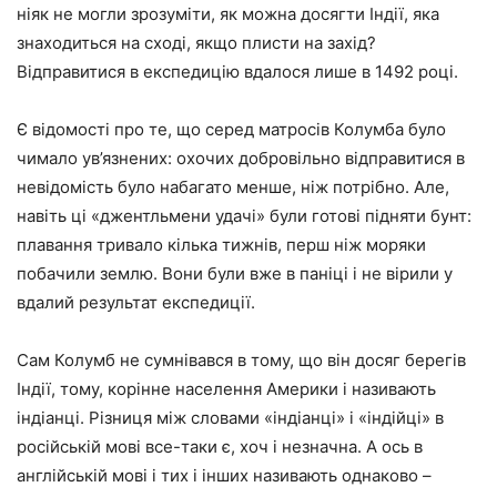
ніяк не могли зрозуміти, як можна досягти Індії, яка
знаходиться на сході, якщо плисти на захід?
Відправитися в експедицію вдалося лише в 1492 році.
Є відомості про те, що серед матросів Колумба було
чимало ув’язнених: охочих добровільно відправитися в
невідомість було набагато менше, ніж потрібно. Але,
навіть ці «джентльмени удачі» були готові підняти бунт:
плавання тривало кілька тижнів, перш ніж моряки
побачили землю. Вони були вже в паніці і не вірили у
вдалий результат експедиції.
Сам Колумб не сумнівався в тому, що він досяг берегів
Індії, тому, корінне населення Америки і називають
індіанці. Різниця між словами «індіанці» і «індійці» в
російській мові все-таки є, хоч і незначна. А ось в
англійській мові і тих і інших називають однаково –