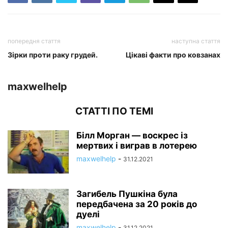
попередня стаття
наступна стаття
Зірки проти раку грудей.
Цікаві факти про ковзанах
maxwelhelp
СТАТТІ ПО ТЕМІ
Білл Морган — воскрес із
мертвих і виграв в лотерею
maxwelhelp
-
31.12.2021
Загибель Пушкіна була
передбачена за 20 років до
дуелі
maxwelhelp
-
31.12.2021