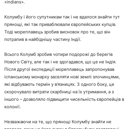
«indians».
Колумбу і його супутникам так і не вдалося знайти тут
прянощі, які так приваблювали європейських купців.
Тоді мореплавець зробив висновок про те, що він
потрапив в найбіднішу частину Індії.
Всього Колумб зробив чотири подорожі до берегів
Нового Світу, але так і не здогадався, що це не Індія.
Після другої експедиції мореплавець запропонував
іспанському монарху заселяти нові землі злочинцями,
які відбувають термін у в’язницях. З одного боку, це
скорочувало витрати скарбниці на їх утримання, а з
іншого – дозволяло підвищити чисельність європейців в
колонії.
Незважаючи на те, що прянощі Колумбу знайти не