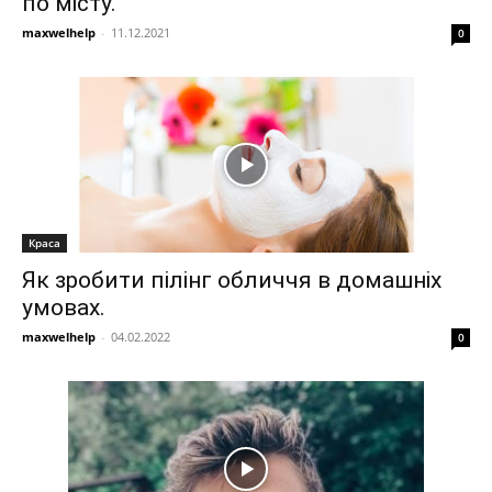
по місту.
maxwelhelp
-
11.12.2021
0
Краса
Як зробити пілінг обличчя в домашніх
умовах.
maxwelhelp
-
04.02.2022
0