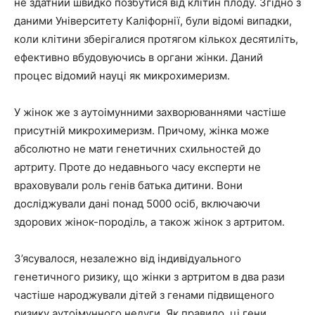
не здатний швидко позбутися від клітин плоду. Згідно з
даними Університету Каліфорнії, були відомі випадки,
коли клітини зберігалися протягом кількох десятиліть,
ефективно вбудовуючись в органи жінки. Даний
процес відомий науці як микрохимеризм.
У жінок же з аутоімунними захворюваннями частіше
присутній микрохимеризм. Причому, жінка може
абсолютно не мати
генетичних схильностей до
артриту
. Проте до недавнього часу експерти не
враховували роль генів батька дитини. Вони
досліджували дані понад 5000 осіб, включаючи
здорових жінок-породіль, а також жінок з артритом.
З’ясувалося, незалежно від індивідуального
генетичного ризику, що жінки з артритом в два рази
частіше народжували дітей з генами підвищеного
ризику аутоімунного недуги. Як правило, ці гени