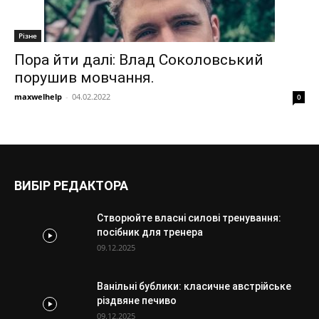
Різне
Пора йти далі: Влад Соколовський
порушив мовчання.
maxwelhelp
-
04.02.2022
0
ВИБІР РЕДАКТОРА
Створюйте власні силові тренування:
посібник для тренера
09.12.2025
Ванільні бублики: класичне австрійське
різдвяне печиво
09.12.2025