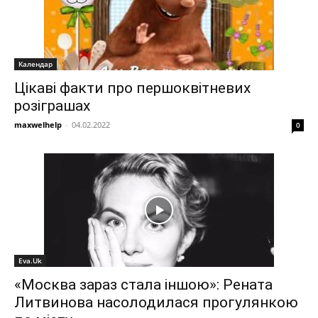
Календар
Цікаві факти про першоквітневих
розіграшах
maxwelhelp
-
04.02.2022
0
Eva.Uk
«Москва зараз стала іншою»: Рената
Литвинова насолодилася прогулянкою