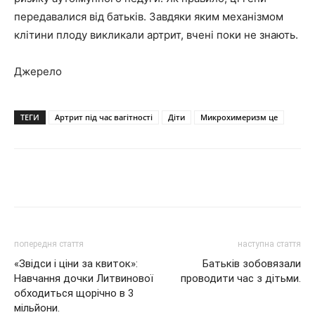
передавалися від батьків. Завдяки яким механізмом
клітини плоду викликали артрит, вчені поки не знають.
Джерело
ТЕГИ
Артрит під час вагітності
Діти
Микрохимеризм це
Share
попередня стаття
наступна стаття
«Звідси і ціни за квиток»:
Батьків зобовязали
Навчання дочки Литвинової
проводити час з дітьми.
обходиться щорічно в 3
мільйони.