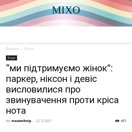
MIXO
DISCOVER THE ART OF PUBLISHING
Додому
Різне
Різне
“ми підтримуємо жінок”:
паркер, ніксон і девіс
висловилися про
звинувачення проти кріса
нота
по
maxwelhelp
-
22.12.2021
457