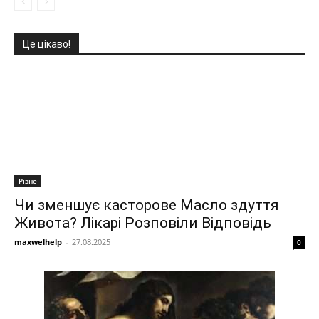
Це цікаво!
Різне
Чи зменшує касторове Масло здуття
Живота? Лікарі Розповіли Відповідь
maxwelhelp
-
27.08.2025
0