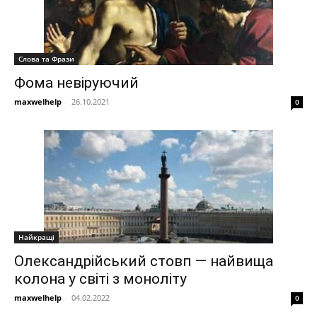
Слова та Фрази
Фома невіруючий
maxwelhelp
-
26.10.2021
0
Найкращі
Олександрійський стовп — найвища
колона у світі з моноліту
maxwelhelp
-
04.02.2022
0