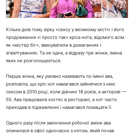
Кілька днів тому зірку «сексу у великому місті» і його
продовження «і просто так» кріса нота, відомого всім
як «містер біг», звинуватили в домаганнях і
згвалтуваннях. Та не одна, а відразу три жінки, імена
яких не розголошуються.
Перша жінка, яку умовно називають по імені ава,
розповіла, що кріс нот намагався зайнятися з нею
сексом в 2010 році, коли дівчині 18 років, а акторові —
55. Ава працювала хостес в ресторані, а нот часто
приходив в підживленні і намагався помацати її.
Одного разу після закінчення робочої зміни ава
опинилася в офісі одночасно з нотом, який почав