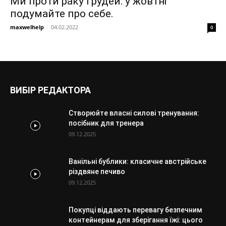
Ми проти раку грудей: у жовтні
подумайте про себе.
maxwelhelp
-
04.02.2022
0
ВИБІР РЕДАКТОРА
Створюйте власні силові тренування:
посібник для тренера
09.12.2025
Ванільні бублики: класичне австрійське
різдвяне печиво
09.12.2025
Покупці віддають перевагу безпечним
контейнерам для зберігання їжі: цього