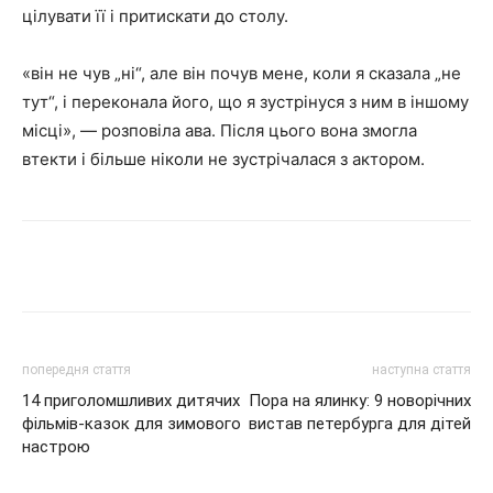
цілувати її і притискати до столу.
«він не чув „ні“, але він почув мене, коли я сказала „не
тут“, і переконала його, що я зустрінуся з ним в іншому
місці», — розповіла ава. Після цього вона змогла
втекти і більше ніколи не зустрічалася з актором.
Share
попередня стаття
наступна стаття
14 приголомшливих дитячих
Пора на ялинку: 9 новорічних
фільмів-казок для зимового
вистав петербурга для дітей
настрою