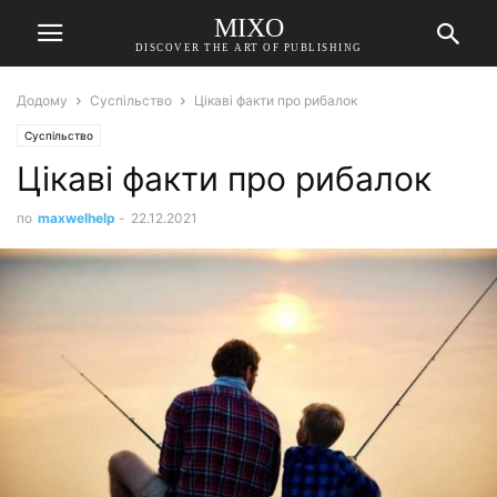
MIXO
DISCOVER THE ART OF PUBLISHING
Додому
Суспільство
Цікаві факти про рибалок
Суспільство
Цікаві факти про рибалок
по
maxwelhelp
-
22.12.2021