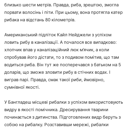
близько шести метрів. Правда, риба, зрештою, змогла
порвати волосінь і піти. При цьому, вона протягла катер
рибака на відстань 80 кілометрів.
Американський підліток Кайл Нейджели з успіхом
ловить рибу в каналізації. А почалося все випадково:
хлопчик впав у каналізаційний люк м’ячик, а коли
спробував його дістати, то з подивом помітив, що там
водиться риба. Він тут же посперечався з батьком на 5
доларів, що зможе зловити рибу в стічних водах. І
виграв парі. Правда, смак такої риби, ймовірно,
сумнівної якості.
У Бангладеш місцеві рибалки з успіхом використовують
видру в якості помічника. Дресирування тварини
починається з дитинства. Підготовлених видр беруть з
собою на рибалку. Розставивши мережі, рибалки