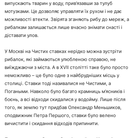
випускають тварин у воду, прив’язавши за тулуб
мотузками. Це дозволяє управляти їх рухом і не дає
можливості втекти. Звірята зганяють рибу до мереж, а
рибалкам залишається лише вчасно знімати снасті і
діставати улов.
У Москві на Чистих ставках нерідко можна зустріти
рибалок, які займаються улюбленою справою, не
виїжджаючи з міста. А в XVII столітті таке було просто
неможливо – це було одне з найбрудніших місць у
столиці. Ставки тоді називалися не Чистими, а
Погаными. Навколо було багато крамниць м’ясників і
боєнь, а всі відходи скидалися у водойму. Лише після
того, як землю тут придбав Олександр Меньшиков,
сподвижник Петра Першого, ставки було велено
вичистити і скидання відходів припинити.