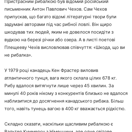
Пристрасним рибалкою був відомий російський
письменник Антон Павлович Чехов. Сам Чехов
припускав, що багато відомі літературні твори були
задумані авторами під час рибної ловлі. Він щиро
шкодував тих людей, яким не довелося посидіти з
вудкою на березі річки або озера. А в листі поетові
Плещееву Чехів висловлював співчуття: «Шкода, що ви
не рибалка».
У 1979 році канадець Кен Фрастер виловив
атлантичного тунця, вага якого склала цілих 678 кг.
Рибу вдалося витягнути лише через 45 хвилин. За
минулі 40 років нікому з конкурентів близько не вдалося
наблизитися до досягнення канадського рибака. Більш
того, навіть тунець вагою в 400 кг вважається рідкістю.
Складно сказати, наскільки щасливим рибалкою є
Вальтер Куммероу з Німеччини, але одне світове