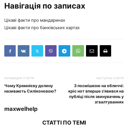
Навігація по записах
Цікаві факти про мандаринах
Цікаві факти про банківських картах
попередня стаття
наступна стаття
Чому Кремнієву долину
З посмішкою на обличчі:
називають Силіконовою?
кріс нот вперше з’явився на
публіці після звинувачень у
згвалтуваннях
maxwelhelp
СТАТТІ ПО ТЕМІ