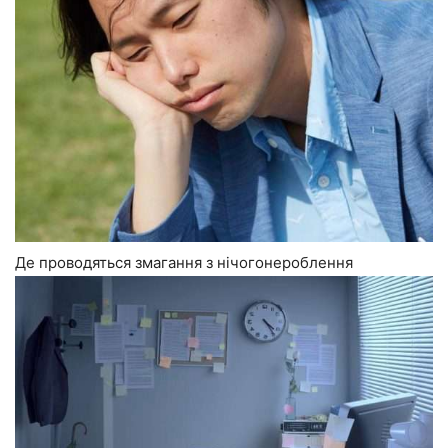
Де проводяться змагання з нічогонероблення