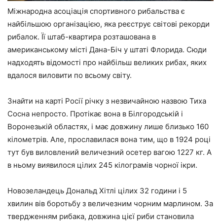
Міжнародна асоціація спортивного рибальства є
найбільшою організацією, яка реєструє світові рекорди
рибалок. Її штаб-квартира розташована в
американському місті Дана-Біч у штаті Флорида. Сюди
надходять відомості про найбільш великих рибах, яких
вдалося виловити по всьому світу.
Знайти на карті Росії річку з незвичайною назвою Тиха
Сосна непросто. Протікає вона в Білгородській і
Воронезькій областях, і має довжину лише близько 160
кілометрів. Але, прославилася вона тим, що в 1924 році
тут був виловлений величезний осетер вагою 1227 кг. А
в ньому виявилося цілих 245 кілограмів чорної ікри.
Новозеландець Дональд Хітлі цілих 32 години і 5
хвилин вів боротьбу з величезним чорним марлином. За
твердженням рибака, довжина цієї риби становила