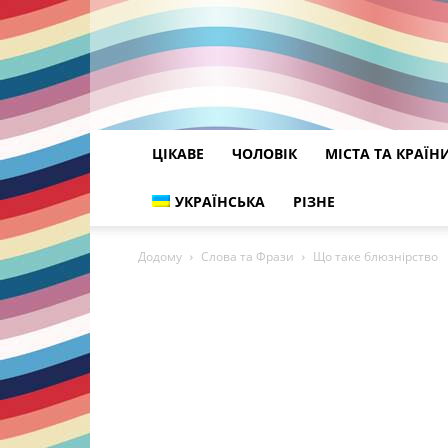
ЦІКАВЕ
ЧОЛОВІК
МІСТА ТА КРАЇН
УКРАЇНСЬКА
РІЗНЕ
Додому
Слова та Фрази
Що таке блюзнірство