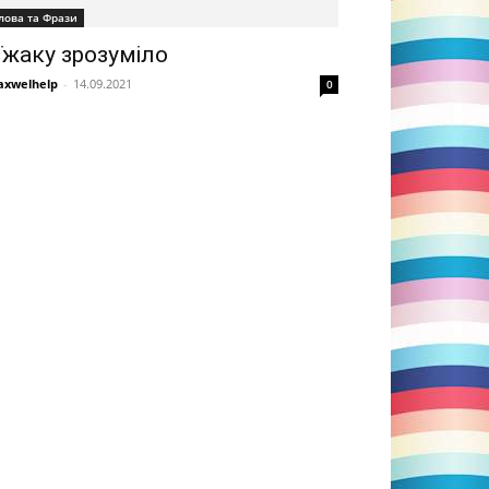
лова та Фрази
 їжаку зрозуміло
xwelhelp
-
14.09.2021
0