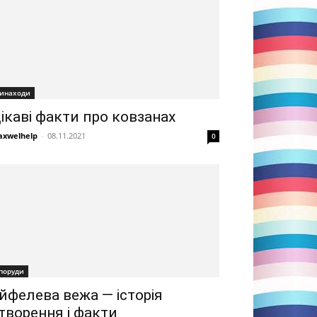
инаходи
ікаві факти про ковзанах
xwelhelp
-
08.11.2021
0
поруди
йфелева вежа — історія
творення і факти