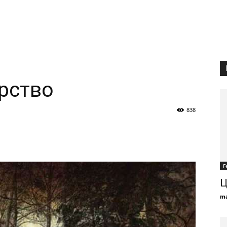
рство
838
Г
Ц
ma