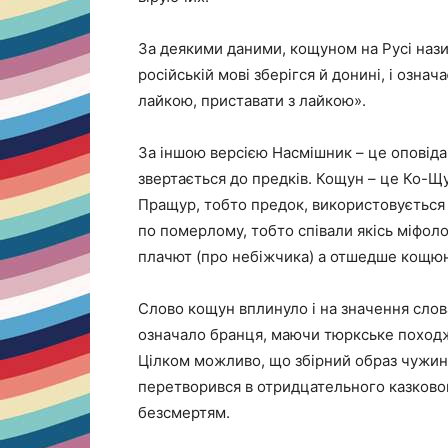
За деякими даними, кощуном на Русі назив
російській мові зберігся й донині, і означ
лайкою, приставати з лайкою».
За іншою версією Насмішник – це оповідач
звертається до предків. Кощун – це Ко-Щ
Пращур, тобто предок, використовується 
по померлому, тобто співали якісь міфоло
плачют (про небіжчика) а отшедше кощюн
Слово кощун вплинуло і на значення слова
означало бранця, маючи тюркське походж
Цілком можливо, що збірний образ чужин
перетворився в отридцательного казково
безсмертям.