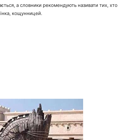
ається, а словники рекомендують називати тих, хто
інка, кощунницей.