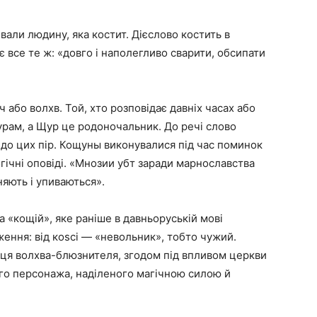
али людину, яка костит. Дієслово костить в
ає все те ж: «довго і наполегливо сварити, обсипати
 або волхв. Той, хто розповідає давніх часах або
урам, а Щур це родоночальник. До речі слово
до цих пір. Кощуны виконувалися під час поминок
гічні оповіді. «Мнозии убт заради марнославства
яють і упиваються».
 «кощій», яке раніше в давньоруській мові
ення: від коѕсі — «невольник», тобто чужий.
ця волхва-блюзнителя, згодом під впливом церкви
го персонажа, наділеного магічною силою й