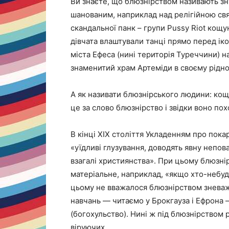
Ви знаєте, що блюзнірством називають з
шанованим, наприклад над релігійною свя
скандальної панк – групи Pussy Riot кощу
дівчата влаштували танці прямо перед ік
міста Ефеса (нині територія Туреччини) на
знаменитий храм Артеміди в своєму рідному
А як називати блюзнірського людини: кощу
це за слово блюзнірство і звідки воно по
В кінці XIX століття Укладенням про пок
«уїдливі глузування, доводять явну непов
взагалі християнства». При цьому блюзнір
матеріальне, наприклад, «якщо хто-небудь
цьому не вважалося блюзнірством зневажл
навчань — читаємо у Брокгауза і Ефрона 
(богохульство). Нині ж під блюзнірством 
віруючих.