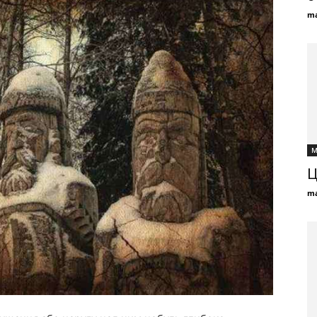
ma
М
Ц
ma