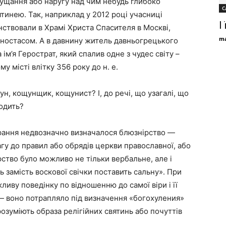
нущання або наругу над чим небудь глибоко
С
тинею. Так, наприклад у 2012 році учасниці
І
нствовали в Храмі Христа Спасителя в Москві,
ma
оностасом. А в давнину житель давньогрецького
 ім’я Герострат, який спалив одне з чудес світу –
 місті влітку 356 року до н. е.
н, кощунщик, кощунист? І, до речі, що узагалі, що
ходить?
арання недвозначно визначалося блюзнірство —
агу до правил або обрядів церкви православної, або
ство було можливо не тільки вербальне, але і
 замість воскової свічки поставить сальну». При
иву поведінку по відношенню до самої віри і її
— воно потрапляло під визначення «богохуления»
розуміють образа релігійних святинь або почуттів