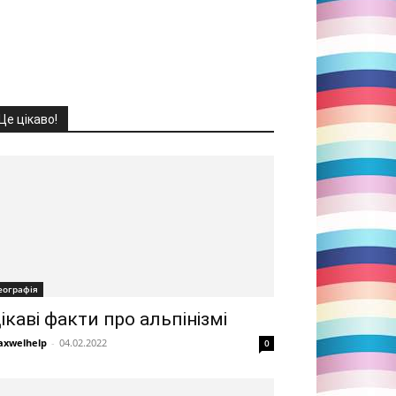
Це цікаво!
еографія
ікаві факти про альпінізмі
xwelhelp
-
04.02.2022
0