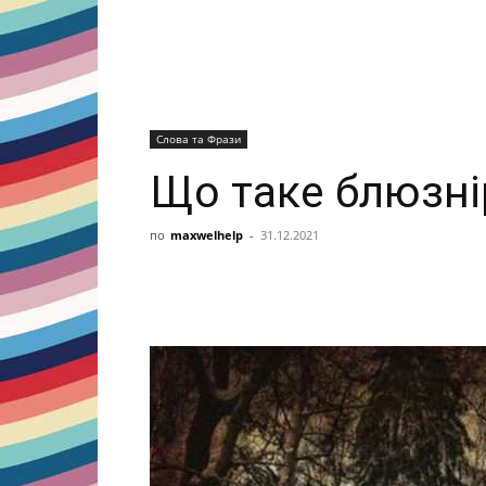
Слова та Фрази
Що таке блюзні
по
maxwelhelp
-
31.12.2021
Share