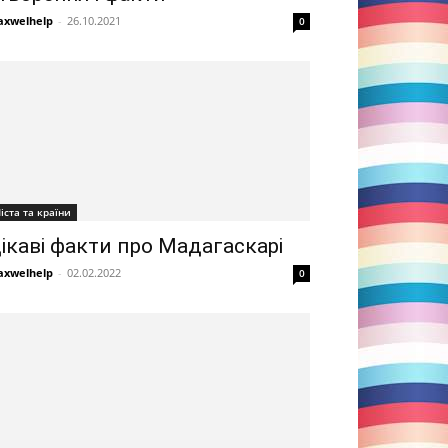
xwelhelp
-
26.10.2021
0
іста та країни
ікаві факти про Мадагаскарі
xwelhelp
-
02.02.2022
0