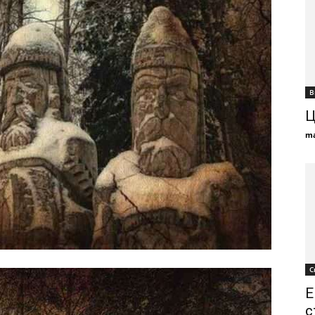
В
Ц
ma
С
Е
с