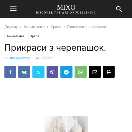
MIXO
DISCOVER THE ART OF PUBLISHING
Додому
Косметичка
Краса
Прикраси з черепашок.
Косметичка
Краса
Прикраси з черепашок.
по
maxwelhelp
-
04.02.2022