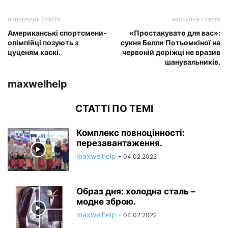
попередня стаття
наступна стаття
Американські спортсмени-
«Простакувато для вас»:
олімпійці позують з
сукня Белли Потьомкіної на
цуценям хаскі.
червоній доріжці не вразив
шанувальників.
maxwelhelp
СТАТТІ ПО ТЕМІ
Комплекс повноцінності:
перезавантаження.
maxwelhelp
-
04.02.2022
Образ дня: холодна сталь –
модне зброю.
maxwelhelp
-
04.02.2022