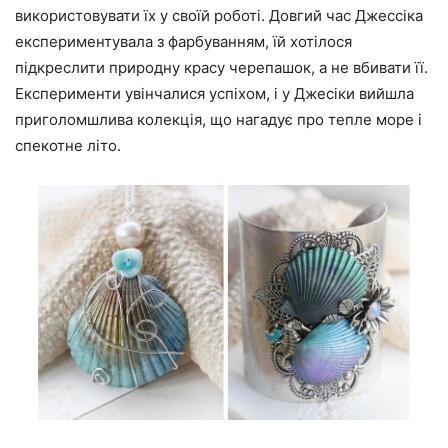
використовувати їх у своїй роботі. Довгий час Джессіка
експериментувала з фарбуванням, їй хотілося
підкреслити природну красу черепашок, а не вбивати її.
Експерименти увінчалися успіхом, і у Джесіки вийшла
приголомшлива колекція, що нагадує про тепле море і
спекотне літо.