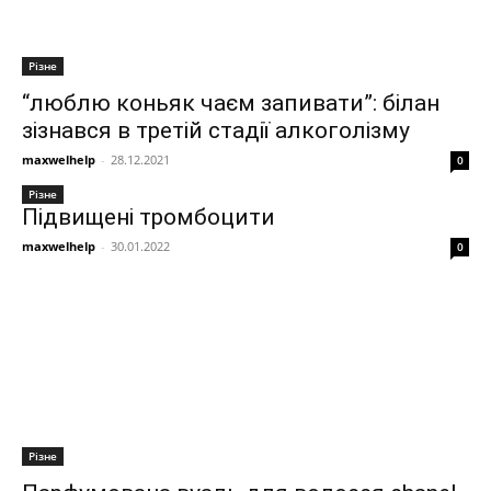
Різне
“люблю коньяк чаєм запивати”: білан
зізнався в третій стадії алкоголізму
maxwelhelp
-
28.12.2021
0
Різне
Підвищені тромбоцити
maxwelhelp
-
30.01.2022
0
Різне