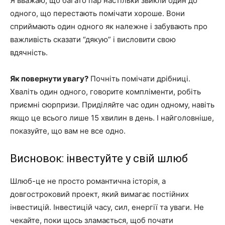
Я вважаю, що багато пар настільки звикли один до
одного, що перестають помічати хороше. Вони
сприймають один одного як належне і забувають про
важливість сказати “дякую” і висловити свою
вдячність.
Як повернути увагу?
Почніть помічати дрібниці.
Хваліть один одного, говорите компліменти, робіть
приємні сюрпризи. Приділяйте час один одному, навіть
якщо це всього лише 15 хвилин в день. І найголовніше,
показуйте, що вам не все одно.
Висновок: інвестуйте у свій шлюб
Шлюб-це не просто романтична історія, а
довгостроковий проект, який вимагає постійних
інвестицій. Інвестицій часу, сил, енергії та уваги. Не
чекайте, поки щось зламається, щоб почати