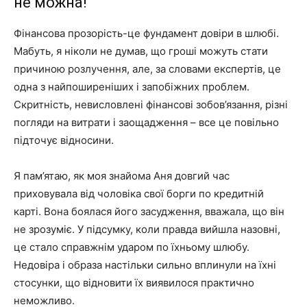
не можна!
Фінансова прозорість-це фундамент довіри в шлюбі.
Мабуть, я ніколи не думав, що гроші можуть стати
причиною розлучення, але, за словами експертів, це
одна з найпоширеніших і запобіжних проблем.
Скритність, невисловлені фінансові зобов’язання, різні
погляди на витрати і заощадження – все це повільно
підточує відносини.
Я пам’ятаю, як моя знайома Аня довгий час
приховувала від чоловіка свої борги по кредитній
карті. Вона боялася його засудження, вважала, що він
не зрозуміє. У підсумку, коли правда вийшла назовні,
це стало справжнім ударом по їхньому шлюбу.
Недовіра і образа настільки сильно вплинули на їхні
стосунки, що відновити їх виявилося практично
неможливо.