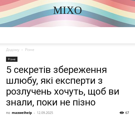
MIXO
DISCOVER THE ART OF PUBLISHING
Додому
Різне
Різне
5 секретів збереження
шлюбу, які експерти з
розлучень хочуть, щоб ви
знали, поки не пізно
по
maxwelhelp
-
12.09.2025
67
Share