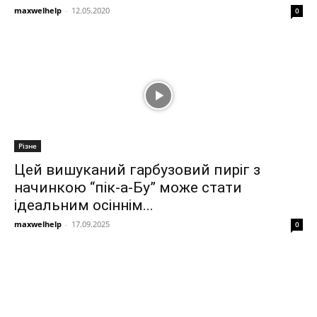
maxwelhelp
-
12.05.2020
0
Різне
Цей вишуканий гарбузовий пиріг з
начинкою “пік-а-Бу” може стати
ідеальним осіннім...
maxwelhelp
-
17.09.2025
0