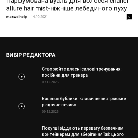
Парфумована вуаль для волосся chanel
allure hair mist-ніжніше лебединого пуху
maxwelhelp
-
14.10.2021
0
ВИБІР РЕДАКТОРА
Створюйте власні силові тренування:
посібник для тренера
09.12.2025
Ванільні бублики: класичне австрійське
різдвяне печиво
09.12.2025
Покупці віддають перевагу безпечним
контейнерам для зберігання їжі: цього