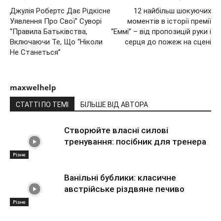
Джулія Робертс Дає Рідкісне
12 найбільш шокуючих
Уявлення Про Свої” Суворі
моментів в історії премії
“Правила Батьківства,
“Еммі” – від пропозицій руки і
Включаючи Те, Що “Ніколи
серця до пожеж на сцені
Не Станеться”
maxwelhelp
СТАТТІ ПО ТЕМІ
БІЛЬШЕ ВІД АВТОРА
Створюйте власні силові
тренування: посібник для тренера
Різне
Ванільні бублики: класичне
австрійське різдвяне печиво
Різне