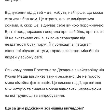
Відчуження від дітей – це, мабуть, найгірше, що може
статися з батьком. Це втрата, яка не вимірюється
роками, а, скоріше, відчуває себе вічною порожнечею.
Брітні неодноразово говорила про свій біль, про те, як
їй не вистачало синів, як вона страждала від
нездатності бути поруч. Її публікації в Instagram,
сповнені відчаю та туги, торкалися серця мільйонів
людей у ​​всьому світі.
Ось чому поява Престона та Джадена в найстарішу ніч
Кузіни Медді викликає такий резонанс. Це не просто
мила сімейна фотографія. Це символ надії, що зв’язок
між матір’ю та синами можна відновити, незважаючи
на всі труднощі та випробування.
Що за цим рідкісним зовнішнім виглядом?