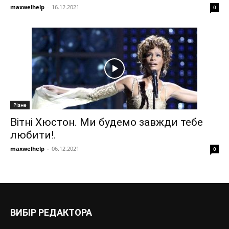
maxwelhelp
-
16.12.2021
0
Різне
Вітні Хюстон. Ми будемо завжди тебе
любити!.
maxwelhelp
-
06.12.2021
0
ВИБІР РЕДАКТОРА