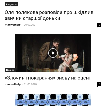
Рецепты
Оля полякова розповіла про шкідливі
звички старшої доньки
maxwelhelp
-
26.09.2021
0
Цікаве
«Злочин і покарання» знову на сцені.
maxwelhelp
-
11.05.2020
0