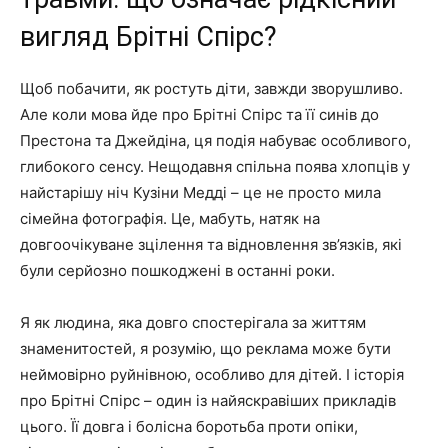
вигляд Брітні Спірс?
Щоб побачити, як ростуть діти, завжди зворушливо.
Але коли мова йде про Брітні Спірс та її синів до
Престона та Джейдіна, ця подія набуває особливого,
глибокого сенсу. Нещодавня спільна поява хлопців у
найстарішу ніч Кузіни Медді – це не просто мила
сімейна фотографія. Це, мабуть, натяк на
довгоочікуване зцілення та відновлення зв’язків, які
були серйозно пошкоджені в останні роки.
Я як людина, яка довго спостерігала за життям
знаменитостей, я розумію, що реклама може бути
неймовірно руйнівною, особливо для дітей. І історія
про Брітні Спірс – один із найяскравіших прикладів
цього. Її довга і болісна боротьба проти опіки,