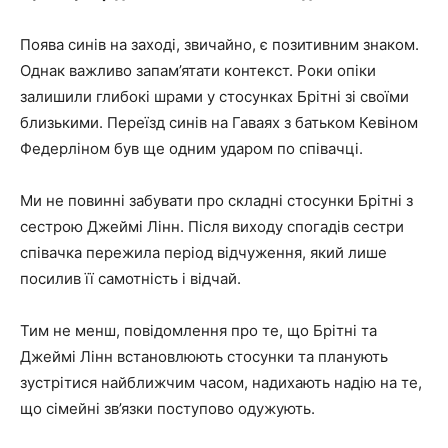
Поява синів на заході, звичайно, є позитивним знаком.
Однак важливо запам’ятати контекст. Роки опіки
залишили глибокі шрами у стосунках Брітні зі своїми
близькими. Переїзд синів на Гаваях з батьком Кевіном
Федерліном був ще одним ударом по співачці.
Ми не повинні забувати про складні стосунки Брітні з
сестрою Джеймі Лінн. Після виходу спогадів сестри
співачка пережила період відчуження, який лише
посилив її самотність і відчай.
Тим не менш, повідомлення про те, що Брітні та
Джеймі Лінн встановлюють стосунки та планують
зустрітися найближчим часом, надихають надію на те,
що сімейні зв’язки поступово одужують.