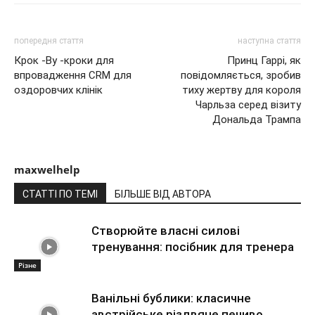
попередня стаття
наступна стаття
Крок -By -кроки для
Принц Гаррі, як
впровадження CRM для
повідомляється, зробив
оздоровчих клінік
тиху жертву для короля
Чарльза серед візиту
Дональда Трампа
maxwelhelp
СТАТТІ ПО ТЕМІ
БІЛЬШЕ ВІД АВТОРА
Створюйте власні силові
тренування: посібник для тренера
Різне
Ванільні бублики: класичне
австрійське різдвяне печиво