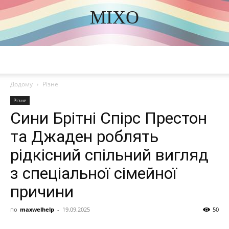
MIXO
DISCOVER THE ART OF PUBLISHING
Додому
Різне
Різне
Сини Брітні Спірс Престон
та Джаден роблять
рідкісний спільний вигляд
з спеціальної сімейної
причини
по
maxwelhelp
-
19.09.2025
50