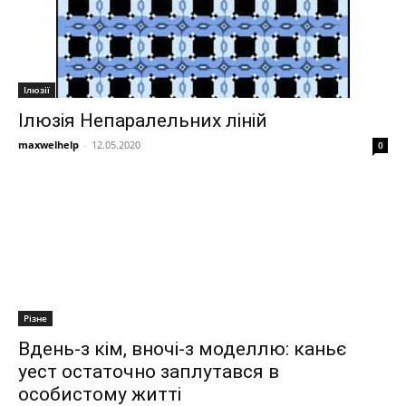
Ілюзії
Ілюзія Непаралельних ліній
maxwelhelp
-
12.05.2020
0
Різне
Вдень-з кім, вночі-з моделлю: каньє
уест остаточно заплутався в
особистому житті