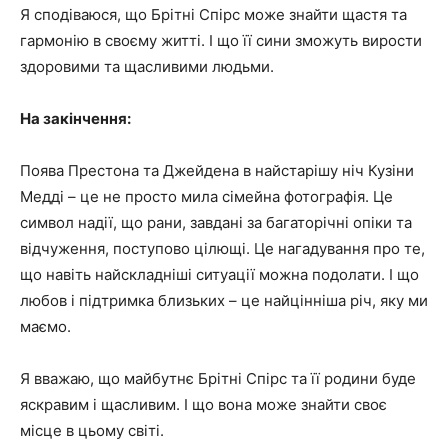
Я сподіваюся, що Брітні Спірс може знайти щастя та
гармонію в своєму житті. І що її сини зможуть вирости
здоровими та щасливими людьми.
На закінчення:
Поява Престона та Джейдена в найстарішу ніч Кузіни
Медді – це не просто мила сімейна фотографія. Це
символ надії, що рани, завдані за багаторічні опіки та
відчуження, поступово цілющі. Це нагадування про те,
що навіть найскладніші ситуації можна подолати. І що
любов і підтримка близьких – це найцінніша річ, яку ми
маємо.
Я вважаю, що майбутнє Брітні Спірс та її родини буде
яскравим і щасливим. І що вона може знайти своє
місце в цьому світі.