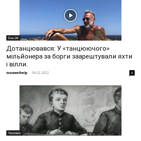
Eva.Uk
Дотанцювався: У «танцюючого»
мільйонера за борги заарештували яхти
і вілли.
maxwelhelp
-
04.02.2022
0
Чоловік