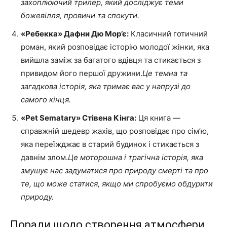
захоплюючий трилер, який досліджує теми
божевілля, провини та спокути.
«Ребекка» Дафни Дю Мор’є:
Класичний готичний
роман, який розповідає історію молодої жінки, яка
вийшла заміж за багатого вдівця та стикається з
привидом його першої дружини.
Це темна та
загадкова історія, яка тримає вас у напрузі до
самого кінця.
«Pet Sematary» Стівена Кінга:
Ця книга —
справжній шедевр жахів, що розповідає про сім’ю,
яка переїжджає в старий будинок і стикається з
давнім злом.
Це моторошна і трагічна історія, яка
змушує нас задуматися про природу смерті та про
те, що може статися, якщо ми спробуємо обдурити
природу.
Поради щодо створення атмосфери