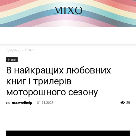
MIXO
DISCOVER THE ART OF PUBLISHING
Додому
Різне
Різне
8 найкращих любовних
книг і трилерів
моторошного сезону
по
maxwelhelp
-
01.11.2025
29
Share