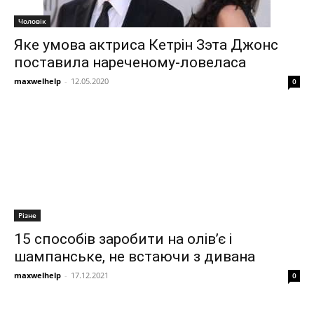
Чоловік
Яке умова актриса Кетрін Зэта Джонс
поставила нареченому-ловеласа
maxwelhelp
-
12.05.2020
0
Різне
15 способів заробити на олів’є і
шампанське, не встаючи з дивана
maxwelhelp
-
17.12.2021
0