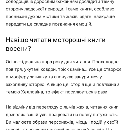
солодощів із дорослим бажанням дослідити темну
сторону людської природи. І саме книги, особливо
пронизані духом містики та жахів, здатні найкраще
передати це складне поєднання емоцій.
Навіщо читати моторошні книги
восени?
Осінь – ідеальна пора року для читання. Прохолодне
повітря, укутані ковдри, тріск каміна… Усе це створює
атмосферу затишку та спонукає зануритися у
захопливу історію. А якщо ця історія ще й пов’язана з
темою Хелловіна, то ефект посилюється в рази.
На відміну від перегляду фільмів жахів, читання книг
дозволяє вашій уяві працювати на повну потужність.
Ви малюєте образи персонажів, місць і подій у своїй
голові, створюючи власний унікальний досвід. Це