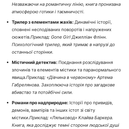
Незважаючи на романтичну лінію, книга пронизана
атмосферою готики і таємничості.
Трилер з елементами жахів:
Динамічні історії,
сповнені несподіваних поворотів і напружених
сюжетів.
Приклад: Gone Girl Джилліан Флінн.
Психологічний трилер, який тримає в напрузі до
останньої сторінки.
Містичний детектив:
Поєднання розслідування
злочинів та елементів містики та паранормального
явища.
Приклад: «Дівчина в червоному» Артема
Габрелянова. Захоплююча історія про загадкове
вбивство та потойбічні сили.
Романи про надприродне:
Історії про привидів,
демонів, вампірів та інших істот зі світу
містики.
Приклад: «Ляльковод» Клайва Баркера.
Книга, яка досліджує темні сторони людської душі