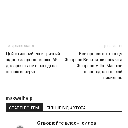
Share
попередня стаття
наступна стаття
Цей стильний електричний
Все про свого хлопця
піднос за ціною менше 65
Флоренс Велч, коли співачка
доларів стане в нагоді на
Флоренс + the Machine
осінніх вечерях.
розповідає про свій
викидень
maxwelhelp
СТАТТІ ПО ТЕМІ
БІЛЬШЕ ВІД АВТОРА
Створюйте власні силові