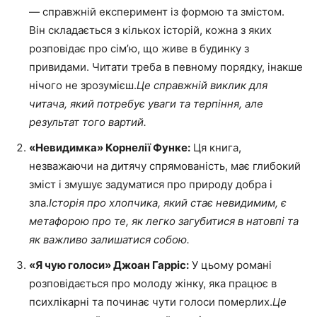
— справжній експеримент із формою та змістом.
Він складається з кількох історій, кожна з яких
розповідає про сім’ю, що живе в будинку з
привидами. Читати треба в певному порядку, інакше
нічого не зрозумієш.
Це справжній виклик для
читача, який потребує уваги та терпіння, але
результат того вартий.
«Невидимка» Корнелії Функе:
Ця книга,
незважаючи на дитячу спрямованість, має глибокий
зміст і змушує задуматися про природу добра і
зла.
Історія про хлопчика, який стає невидимим, є
метафорою про те, як легко загубитися в натовпі та
як важливо залишатися собою.
«Я чую голоси» Джоан Гарріс:
У цьому романі
розповідається про молоду жінку, яка працює в
психлікарні та починає чути голоси померлих.
Це