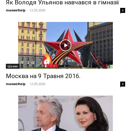
Як Володя Ульянов навчався в гімназії
maxwelhelp
-
12.05.2020
0
Цікаве
Москва на 9 Травня 2016.
maxwelhelp
-
12.05.2020
0