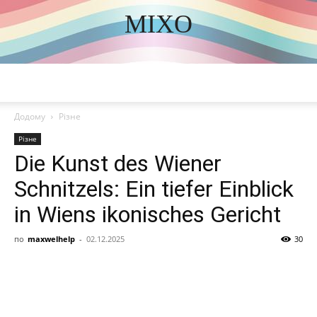
MIXO
DISCOVER THE ART OF PUBLISHING
Додому
Різне
Різне
Die Kunst des Wiener
Schnitzels: Ein tiefer Einblick
in Wiens ikonisches Gericht
по
maxwelhelp
-
02.12.2025
30
Share