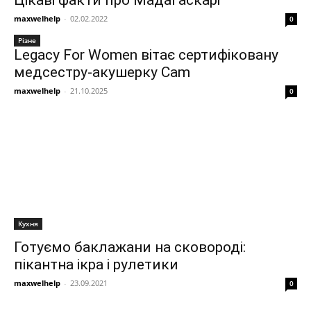
Цікаві факти про Мадагаскарі
maxwelhelp
-
02.02.2022
0
Різне
Legacy For Women вітає сертифіковану
медсестру-акушерку Cam
maxwelhelp
-
21.10.2025
0
Кухня
Готуємо баклажани на сковороді:
пікантна ікра і рулетики
maxwelhelp
-
23.09.2021
0