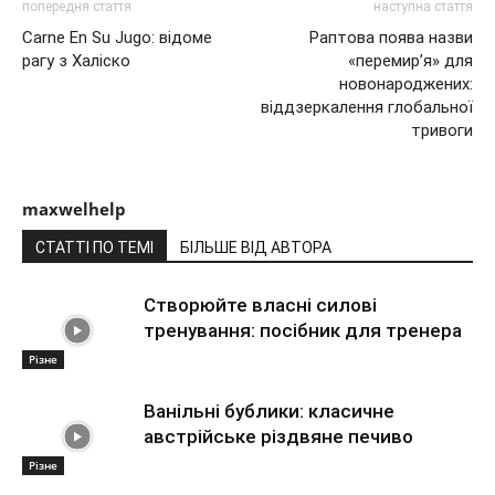
попередня стаття
наступна стаття
Carne En Su Jugo: відоме
Раптова поява назви
рагу з Халіско
«перемир’я» для
новонароджених:
віддзеркалення глобальної
тривоги
maxwelhelp
СТАТТІ ПО ТЕМІ
БІЛЬШЕ ВІД АВТОРА
Створюйте власні силові
тренування: посібник для тренера
Різне
Ванільні бублики: класичне
австрійське різдвяне печиво
Різне