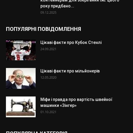
контейнерам для зберігання їжі: цього
року придбано...
09.12.2025
ПОПУЛЯРНІ ПОВІДОМЛЕННЯ
Цікаві факти про Кубок Стенлі
24.09.2021
Цікаві факти про мільйонерів
12.05.2020
Міфи і правда про вартість швейної
машинки «Зінгер»
01.10.2021