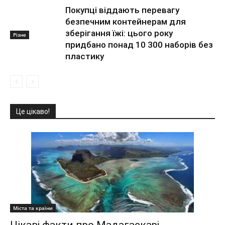
Покупці віддають перевагу
безпечним контейнерам для
зберігання їжі: цього року
Різне
придбано понад 10 300 наборів без
пластику
Це цікаво!
Міста та країни