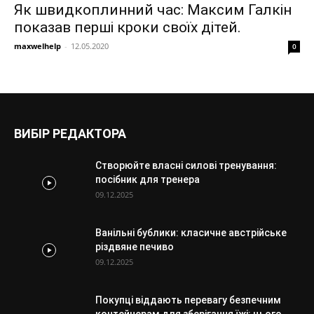
Як швидкоплинний час: Максим Галкін
показав перші кроки своїх дітей.
maxwelhelp
-
12.05.2020
0
ВИБІР РЕДАКТОРА
Створюйте власні силові тренування:
посібник для тренера
09.12.2025
Ванільні бублики: класичне австрійське
різдвяне печиво
09.12.2025
Покупці віддають перевагу безпечним