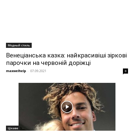
Модный стиль
Венеціанська казка: найкрасивіші зіркові
парочки на червоній доріжці
maxwelhelp
-
07.09.2021
0
Цікаве