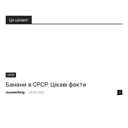
Це цікаво!
СРСР
Банани в СРСР. Цікаві факти
maxwelhelp
-
04.02.2022
0