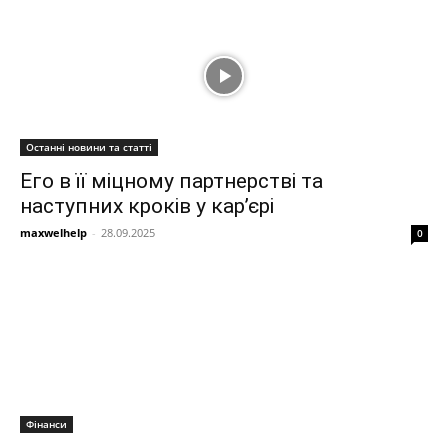
Останні новини та статті
Его в її міцному партнерстві та
наступних кроків у кар’єрі
maxwelhelp
-
28.09.2025
0
Фінанси