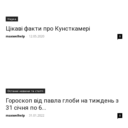
Наука
Цікаві факти про Кунсткамері
maxwelhelp
-
12.05.2020
0
Останні новини та статті
Гороскоп від павла глоби на тиждень з
31 січня по 6...
maxwelhelp
-
31.01.2022
0