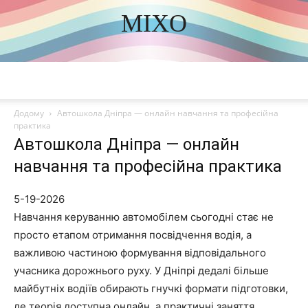
MIXO
DISCOVER THE ART OF PUBLISHING
Додому
Автошкола Дніпра — онлайн навчання та професійна
практика
Автошкола Дніпра — онлайн
навчання та професійна практика
5-19-2026
Навчання керуванню автомобілем сьогодні стає не
просто етапом отримання посвідчення водія, а
важливою частиною формування відповідального
учасника дорожнього руху. У Дніпрі дедалі більше
майбутніх водіїв обирають гнучкі формати підготовки,
де теорія доступна онлайн, а практичні заняття