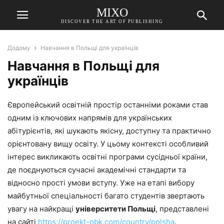
MIXO
DISCOVER THE ART OF PUBLISHING
Додому
Навчання в Польщі для українців
Навчання в Польщі для
українців
Європейський освітній простір останніми роками став
одним із ключових напрямів для українських
абітурієнтів, які шукають якісну, доступну та практично
орієнтовану вищу освіту. У цьому контексті особливий
інтерес викликають освітні програми сусідньої країни,
де поєднуються сучасні академічні стандарти та
відносно прості умови вступу. Уже на етапі вибору
майбутньої спеціальності багато студентів звертають
увагу на найкращі
університети Польщі
, представлені
на сайті
https://proekt-obk.com/country/polsha
.