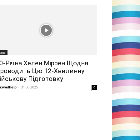
ізне
0-Річна Хелен Міррен Щодня
роводить Цю 12-Хвилинну
ійськову Підготовку
xwelhelp
-
31.08.2025
0