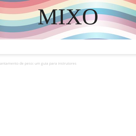
MIXO
DISCOVER THE ART OF PUBLISHING
evantamento de peso: um guia para instrutores