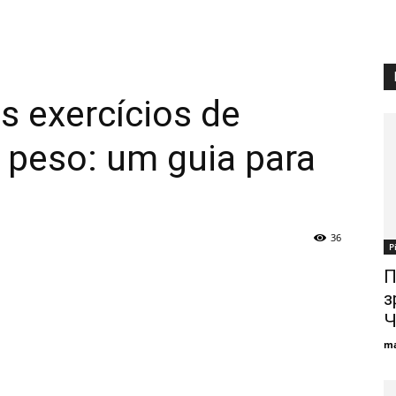
s exercícios de
 peso: um guia para
36
Р
П
з
Ч
ma