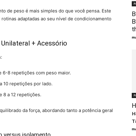
Р
nto de peso é mais simples do que você pensa. Este
В
r rotinas adaptadas ao seu nível de condicionamento
В
t
ma
Unilateral + Acessório
:
e 6-8 repetições com peso maior.
a 10 repetições por lado.
e 8 a 12 repetições.
Р
Н
uilibrado da força, abordando tanto a potência geral
н
т
ma
o versus isolamento