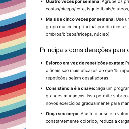
Quatro vezes por semana:
Agrupe os pri
costas/bíceps/core, isquiotibiais/glúteos
Mais de cinco vezes por semana:
Use um
grupo muscular principal por dia (costas, 
ombros/bíceps/tríceps, núcleo).
Principais considerações para 
Esforço em vez de repetições exatas:
Pr
difíceis são mais eficazes do que 15 repe
repetições sejam desafiadoras.
Consistência é a chave:
Siga um program
grandes mudanças. Isso permite sobreca
novos exercícios gradualmente para man
Ouça seu corpo:
Ajuste o peso e o volu
constantemente dolorido, reduza a carga