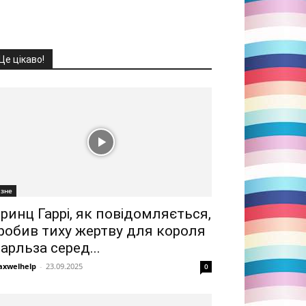
Це цікаво!
ізне
ринц Гаррі, як повідомляється,
робив тиху жертву для короля
арльза серед...
xwelhelp
-
23.09.2025
0