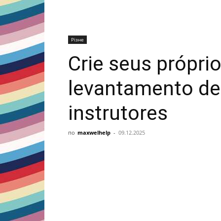
Різне
Crie seus próprio
levantamento de
instrutores
по
maxwelhelp
-
09.12.2025
Share