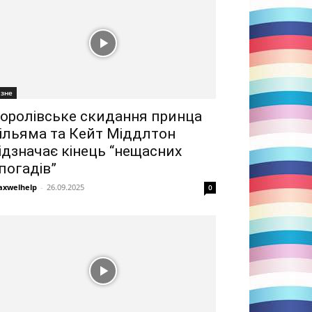
ізне
оролівське скидання принца
ільяма та Кейт Міддлтон
ідзначає кінець “нещасних
погадів”
xwelhelp
-
26.09.2025
0