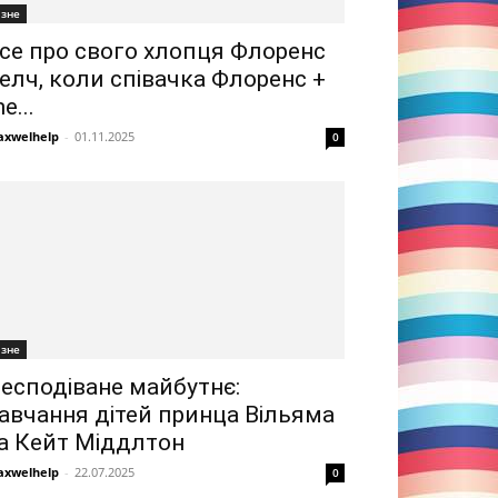
ізне
се про свого хлопця Флоренс
елч, коли співачка Флоренс +
he...
xwelhelp
-
01.11.2025
0
ізне
есподіване майбутнє:
авчання дітей принца Вільяма
а Кейт Міддлтон
xwelhelp
-
22.07.2025
0