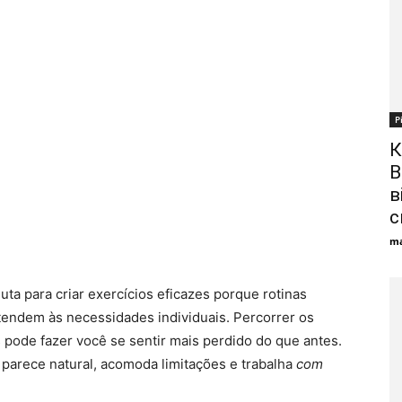
Р
К
В
в
с
ma
ta para criar exercícios eficazes porque rotinas
tendem às necessidades individuais. Percorrer os
s pode fazer você se sentir mais perdido do que antes.
 parece natural, acomoda limitações e trabalha
com