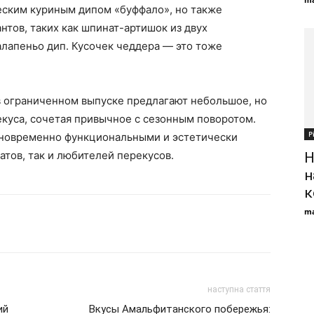
еским куриным дипом «буффало», но также
нтов, таких как шпинат-артишок из двух
лапеньо дип. Кусочек чеддера — это тоже
в ограниченном выпуске предлагают небольшое, но
куса, сочетая привычное с сезонным поворотом.
Р
дновременно функциональными и эстетически
атов, так и любителей перекусов.
Н
н
к
ma
наступна стаття
ий
Вкусы Амальфитанского побережья: