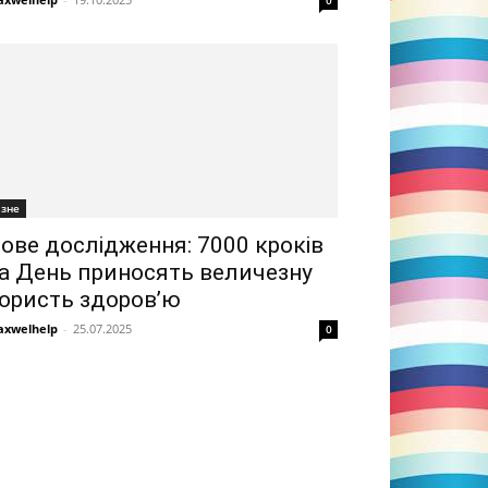
0
ізне
ове дослідження: 7000 кроків
а День приносять величезну
ористь здоров’ю
xwelhelp
-
25.07.2025
0