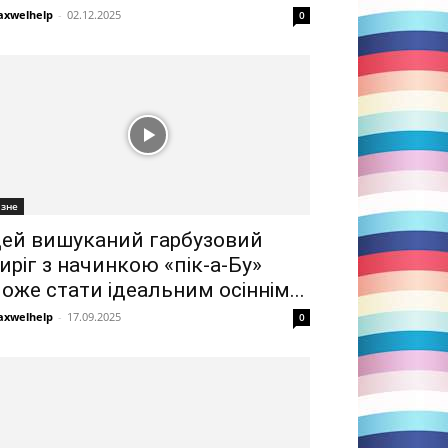
xwelhelp
-
02.12.2025
0
ізне
ей вишуканий гарбузовий
иріг з начинкою «пік-а-Бу»
оже стати ідеальним осіннім...
xwelhelp
-
17.09.2025
0