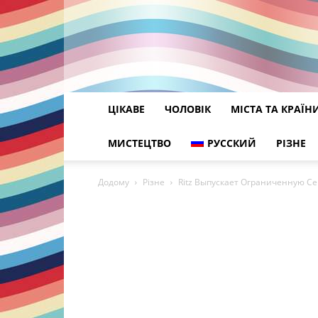
ЦІКАВЕ
ЧОЛОВІК
МІСТА ТА КРАЇН
МИСТЕЦТВО
РУССКИЙ
РІЗНЕ
Додому
Різне
Ritz Выпускает Ограниченную С