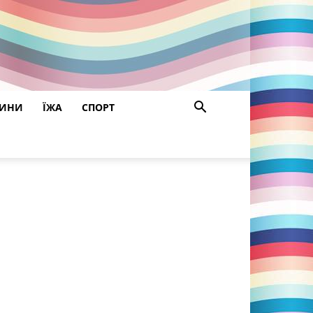
РИНИ
ЇЖА
СПОРТ