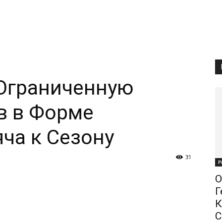
 Ограниченную
в в Форме
ча к Сезону
31
Р
О
Г
К
С