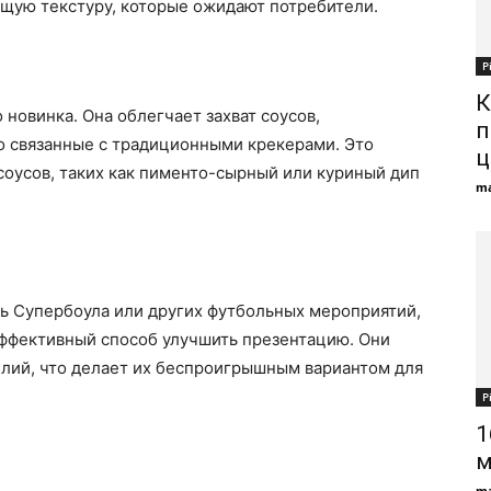
ящую текстуру, которые ожидают потребители.
Р
К
новинка. Она облегчает захват соусов,
п
о связанные с традиционными крекерами. Это
ц
соусов, таких как пименто-сырный или куриный дип
ma
сть Супербоула или других футбольных мероприятий,
эффективный способ улучшить презентацию. Они
илий, что делает их беспроигрышным вариантом для
Р
1
м
ma