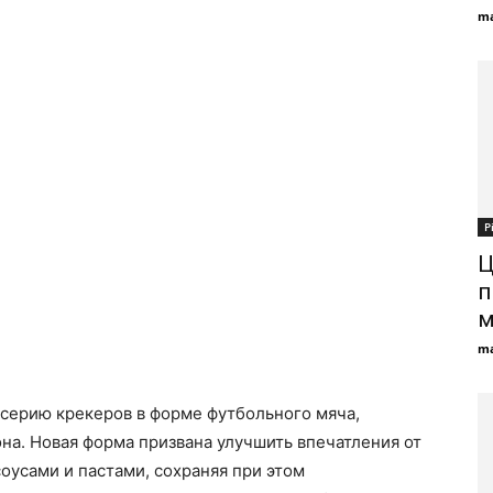
ma
Р
Ц
п
м
ma
 серию крекеров в форме футбольного мяча,
на. Новая форма призвана улучшить впечатления от
оусами и пастами, сохраняя при этом