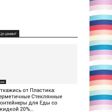
Це цікаво!
ізне
ткажись от Пластика:
ерметичные Стеклянные
онтейнеры для Еды со
кидкой 20%...