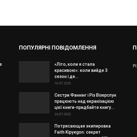
ПОПУЛЯРНІ ПОВІДОМЛЕННЯ
П
е
«Літо, коли я стала
Р
красивою»: коли вийде 3
сезон і де...
16.07.2025
Сестри Фаннінг і Різ Візерспун
працюють над екранізацією
цієї книги-придбайте книгу...
24.07.2025
Потрясающая экипировка
Faith Kipyegon: секрет