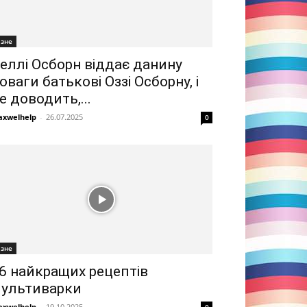
ізне
еллі Осборн віддає данину
оваги батькові Оззі Осборну, і
е доводить,...
xwelhelp
-
26.07.2025
0
ізне
6 найкращих рецептів
ультиварки
xwelhelp
-
19.10.2025