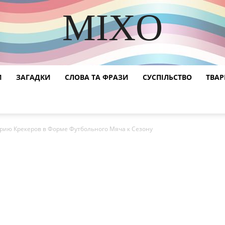
MIXO
DISCOVER THE ART OF PUBLISHING
И
ЗАГАДКИ
СЛОВА ТА ФРАЗИ
СУСПІЛЬСТВО
ТВА
ерию Крекеров в Форме Футбольного Мяча к Сезону