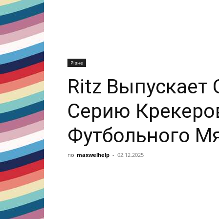
Різне
Ritz Выпускает
Серию Крекеро
Футбольного Мя
по
maxwelhelp
-
02.12.2025
Поделиться