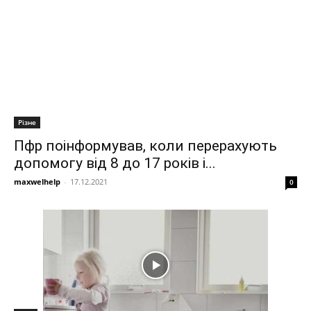
Різне
Пфр поінформував, коли перерахують
допомогу від 8 до 17 років і...
maxwelhelp
-
17.12.2021
0