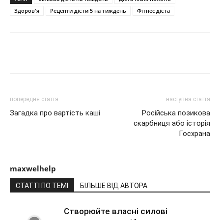
Здоров'я
Рецепти дієти 5 на тиждень
Фітнес дієта
Share
попередня стаття
наступна стаття
Загадка про вартість каші
Російська позикова
скарбниця або історія
Госхрана
maxwelhelp
СТАТТІ ПО ТЕМІ
БІЛЬШЕ ВІД АВТОРА
Створюйте власні силові