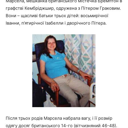
Марсела, мешканка британського містечка Бремптон в
графстві Кембріджшир, одружена з Пітером Граковим.
Вони – щасливі батьки трьох дітей: восьмирічної
Іванни, п’ятирічної Ізабелли і дворічного Пітера.
Після трьох родів Марсела набрала вагу, і її розмір
одягу досяг британського 14-го (вітчизняний 46-48).