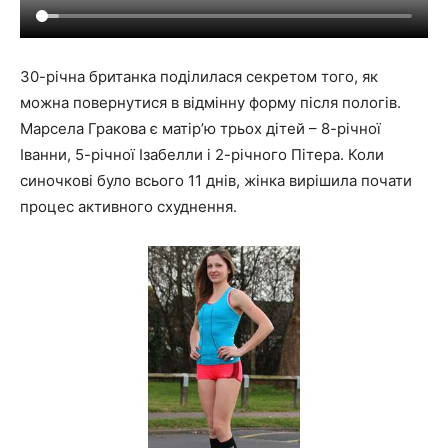
30-річна британка поділилася секретом того, як
можна повернутися в відмінну форму після пологів.
Марсела Гракова є матір’ю трьох дітей – 8-річної
Іванни, 5-річної Ізабелли і 2-річного Пітера. Коли
синочкові було всього 11 днів, жінка вирішила почати
процес активного схуднення.