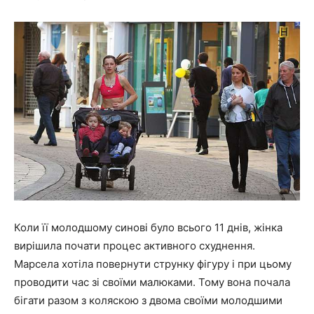
Коли її молодшому синові було всього 11 днів, жінка
вирішила почати процес активного схуднення.
Марсела хотіла повернути струнку фігуру і при цьому
проводити час зі своїми малюками. Тому вона почала
бігати разом з коляскою з двома своїми молодшими