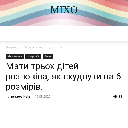
MIXO
DISCOVER THE ART OF PUBLISHING
Додому
Медицина
Здоров'я
Медицина
Здоров'я
Різне
Мати трьох дітей
розповіла, як схуднути на 6
розмірів.
по
maxwelhelp
-
12.05.2020
83
Share