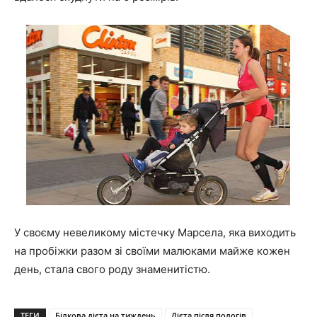
У своєму невеликому містечку Марсела, яка виходить
на пробіжки разом зі своїми малюками майже кожен
день, стала свого роду знаменитістю.
ТЕГИ
Білкова дієта на тиждень
Дієта після пологів