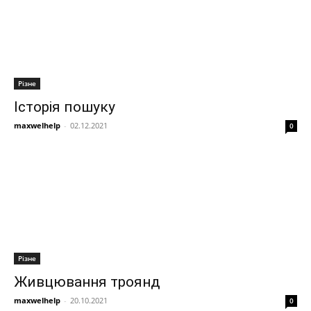
Різне
Історія пошуку
maxwelhelp
-
02.12.2021
0
Різне
Живцювання троянд
maxwelhelp
-
20.10.2021
0