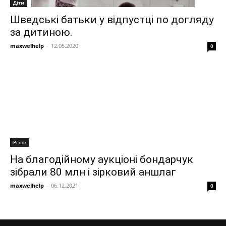
Діти
Шведські батьки у відпустці по догляду
за дитиною.
maxwelhelp
-
12.05.2020
0
Різне
На благодійному аукціоні бондарчук
зібрали 80 млн і зірковий аншлаг
maxwelhelp
-
06.12.2021
0