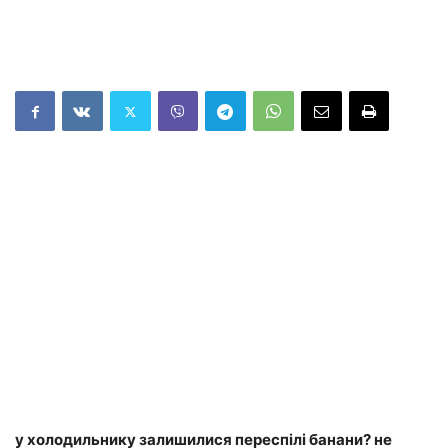
у холодильнику залишилися переспілі банани? не