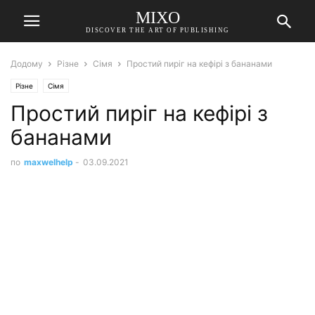
MIXO
DISCOVER THE ART OF PUBLISHING
Додому
Різне
Сімя
Простий пиріг на кефірі з бананами
Різне
Сімя
Простий пиріг на кефірі з
бананами
по
maxwelhelp
-
03.09.2021