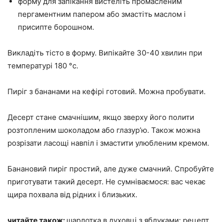
форму для запікання вистеліть промасленим
пергаментним папером або змастіть маслом і
присипте борошном.
Викладіть тісто в форму. Випікайте 30-40 хвилин при
температурі 180 °с.
Пиріг з бананами на кефірі готовий. Можна пробувати.
Десерт стане смачнішим, якщо зверху його полити
розтопленим шоколадом або глазур’ю. Також можна
розрізати ласощі навпіл і змастити улюбленим кремом.
Банановий пиріг простий, але дуже смачний. Спробуйте
приготувати такий десерт. Не сумніваємося: вас чекає
щира похвала від рідних і близьких.
читайте також:
шарлотка в духовці з яблуками: рецепт