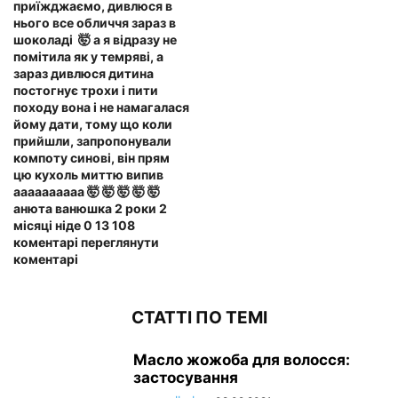
приїжджаємо, дивлюся в
нього все обличчя зараз в
шоколаді ️ 🤯 а я відразу не
помітила як у темряві, а
зараз дивлюся дитина
постогнує трохи і пити
походу вона і не намагалася
йому дати, тому що коли
прийшли, запропонували
компоту синові, він прям
цю кухоль миттю випив
аааааааааа 🤯 🤯 🤯 🤯 🤯
анюта ванюшка 2 роки 2
місяці ніде 0 13 108
коментарі переглянути
коментарі
СТАТТІ ПО ТЕМІ
Масло жожоба для волосся:
застосування