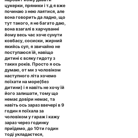
цукерки, пряники і т.д я вже
починаю з нею лаятися, але
вона говорить да ладно, що
тут такого, я не багато даю,
вона взагалі в харчуванні
йому весь час хоче сунути
ковбасу, сосиски, жирний
якийсь суп, я звичайно не
поступаюся їй, навіщо
дитині є всяку гидоту з
таких років. Просто я ось
думаю, от ми з чоловіком
наступного літа хочемо
поїхати на море(без
дитини) і я навіть не хочу їй
його залишати, тому що
немає довіри немає, та
навіть ось зараз ввечері в 9
годин я поїхала за
чоловіком у гараж і кажу
зараз через годинку
приїдемо, до 10ти годин
тоді укладаєтеся,