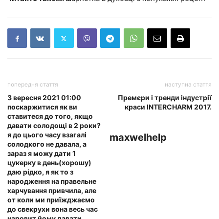
попередня стаття
наступна стаття
3 вересня 2021 01:00
Премєри і тренди індустрії
поскаржитися як ви
краси INTERCHARM 2017.
ставитеся до того, якщо
давати солодощі в 2 роки?
я до цього часу взагалі
maxwelhelp
солодкого не давала, а
зараз я можу дати 1
цукерку в день(хорошу)
даю рідко, я як то з
народження на правельне
харчування привчила, але
от коли ми приїжджаємо
до свекрухи вона весь час
наровит йому давати