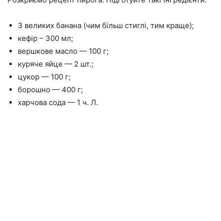
3 великих банана (чим більш стиглі, тим краще);
кефір – 300 мл;
вершкове масло — 100 г;
куряче яйце — 2 шт.;
цукор — 100 г;
борошно — 400 г;
харчова сода — 1 ч. Л.