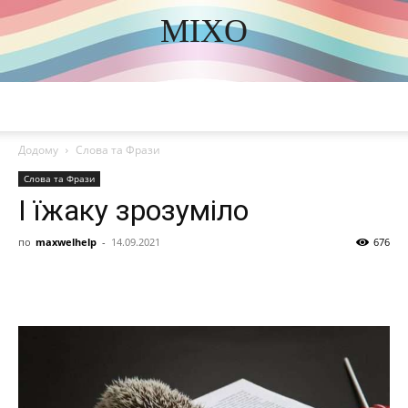
MIXO
DISCOVER THE ART OF PUBLISHING
Додому
Слова та Фрази
Слова та Фрази
І їжаку зрозуміло
по
maxwelhelp
-
14.09.2021
676
Share