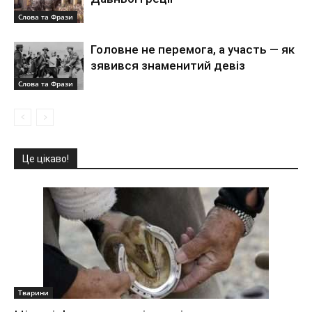
Слова та Фрази
Головне не перемога, а участь — як
зявився знаменитий девіз
Слова та Фрази
Це цікаво!
Тварини