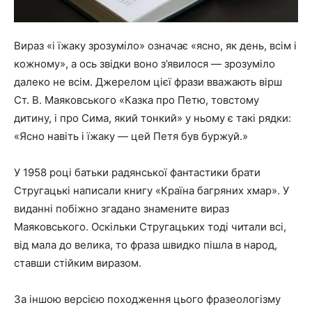
Вираз «і їжаку зрозуміло» означає «ясно, як день, всім і
кожному», а ось звідки воно з’явилося — зрозуміло
далеко не всім. Джерелом цієї фрази вважають вірш
Ст. В. Маяковського «Казка про Петю, товстому
дитину, і про Сима, який тонкий» у ньому є такі рядки:
«Ясно навіть і їжаку — цей Петя був буржуй.»
У 1958 році батьки радянської фантастики брати
Стругацькі написали книгу «Країна багряних хмар». У
виданні побіжно згадано знамените вираз
Маяковського. Оскільки Стругацьких тоді читали всі,
від мала до велика, то фраза швидко пішла в народ,
ставши стійким виразом.
За іншою версією походження цього фразеологізму