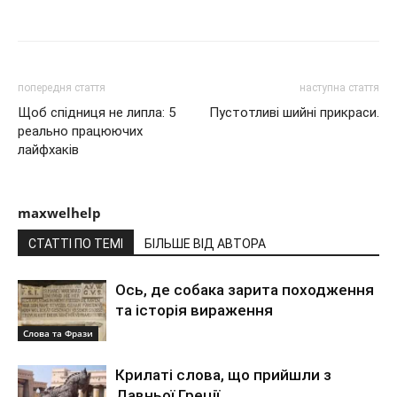
Share
попередня стаття
наступна стаття
Щоб спідниця не липла: 5
Пустотливі шийні прикраси.
реально працюючих
лайфхаків
maxwelhelp
СТАТТІ ПО ТЕМІ
БІЛЬШЕ ВІД АВТОРА
Ось, де собака зарита походження
та історія вираження
Слова та Фрази
Крилаті слова, що прийшли з
Давньої Греції