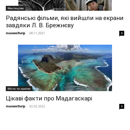
Мистецтво
Радянські фільми, які вийшли на екрани
завдяки Л. В. Брежнєву
maxwelhelp
-
08.11.2021
0
Міста та країни
Цікаві факти про Мадагаскарі
maxwelhelp
-
02.02.2022
0