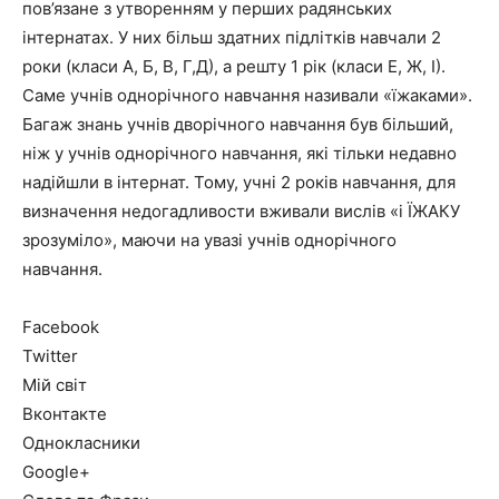
пов’язане з утворенням у перших радянських
інтернатах. У них більш здатних підлітків навчали 2
роки (класи А, Б, В, Г,Д), а решту 1 рік (класи Е, Ж, І).
Саме учнів однорічного навчання називали «їжаками».
Багаж знань учнів дворічного навчання був більший,
ніж у учнів однорічного навчання, які тільки недавно
надійшли в інтернат. Тому, учні 2 років навчання, для
визначення недогадливости вживали вислів «і ЇЖАКУ
зрозуміло», маючи на увазі учнів однорічного
навчання.
Facebook
Twitter
Мій світ
Вконтакте
Однокласники
Google+