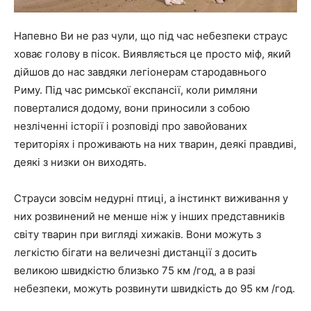
Напевно Ви не раз чули, що під час небезпеки страус
ховає голову в пісок. Виявляється це просто міф, який
дійшов до нас завдяки легіонерам стародавнього
Риму. Під час римської експансії, коли римляни
поверталися додому, вони приносили з собою
незліченні історії і розповіді про завойованих
територіях і проживають на них тварин, деякі правдиві,
деякі з низки он виходять.
Страуси зовсім недурні птиці, а інстинкт виживання у
них розвинений не менше ніж у інших представників
світу тварин при вигляді хижаків. Вони можуть з
легкістю бігати на величезні дистанції з досить
великою швидкістю близько 75 км /год, а в разі
небезпеки, можуть розвинути швидкість до 95 км /год.