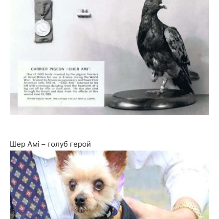
Шер Амі – голуб герой