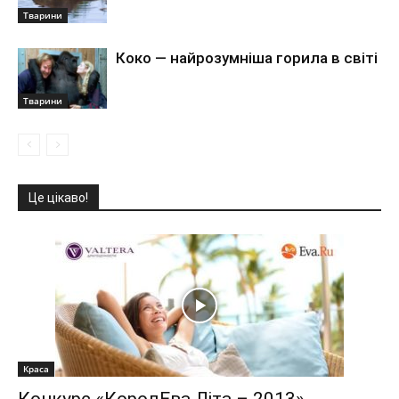
Тварини
Коко — найрозумніша горила в світі
Тварини
Це цікаво!
Краса
Конкурс «КоролЕва Літа – 2013».