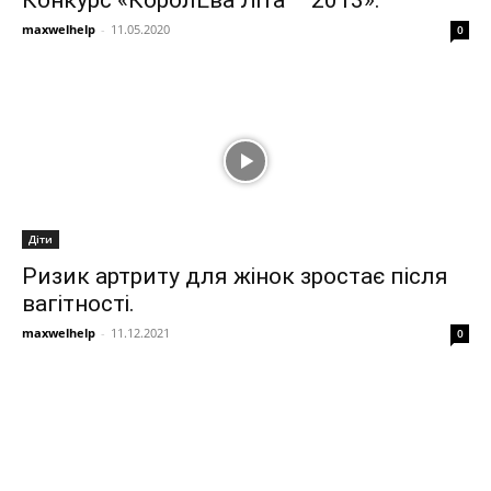
maxwelhelp
-
11.05.2020
0
Діти
Ризик артриту для жінок зростає після
вагітності.
maxwelhelp
-
11.12.2021
0