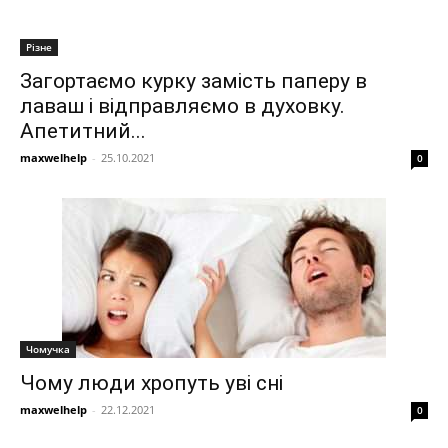
Різне
Загортаємо курку замість паперу в
лаваш і відправляємо в духовку.
Апетитний...
maxwelhelp
-
25.10.2021
0
Чомучка
Чому люди хропуть уві сні
maxwelhelp
-
22.12.2021
0