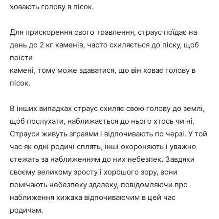
ховають голову в пісок.
Для прискорення свого травлення, страус поїдає на
день до 2 кг каменів, часто схиляється до піску, щоб
поїсти
камені, тому може здаватися, що він ховає голову в
пісок.
В інших випадках страус схиляє свою голову до землі,
щоб послухати, наближається до нього хтось чи ні.
Страуси живуть зграями і відпочивають по черзі. У той
час як одні родичі сплять, інші охороняють і уважно
стежать за наближенням до них небезпек. Завдяки
своєму великому зросту і хорошого зору, вони
помічають небезпеку здалеку, повідомляючи про
наближення хижака відпочиваючим в цей час
родичам.