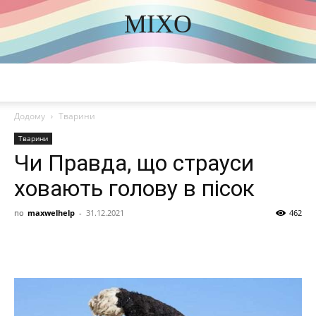
MIXO
DISCOVER THE ART OF PUBLISHING
Додому
Тварини
Тварини
Чи Правда, що страуси
ховають голову в пісок
по
maxwelhelp
-
31.12.2021
462
Share