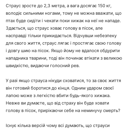
Страус зросте до 2,3 метра, а вага досягає 150 кг,
володіє сильними ногами, тому не можна вважати, що
птах буде сидіти і чекати поки хижак на неї не нападе.
Здається, що страус ховає голову в пісок, але
насправді тільки прикидається. Відчувши небезпеку
для свого життя, страус лягає і простягає свою голову
і довгу шию на пісок. Якщо йому не вдалося обдурити
нападника тварини, тоді він починає втікати з великою
швидкістю, видаючи голосний рев.
У разі якщо страуса нікуди сховатися, то за своє життя
він готовий боротися до кінця. Одним ударом своєї
лапою може з легкістю вбити будь-якого хижака.
Невже ви думаєте, що від страху він буде ховати
голову в пісок, прирікаючи себе на неминучу смерть?
Існує кілька версій чому всі думають, що страуси