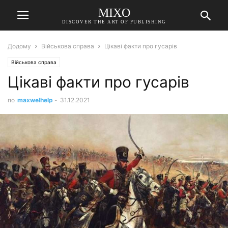
MIXO
DISCOVER THE ART OF PUBLISHING
Додому
Військова справа
Цікаві факти про гусарів
Військова справа
Цікаві факти про гусарів
по
maxwelhelp
-
31.12.2021