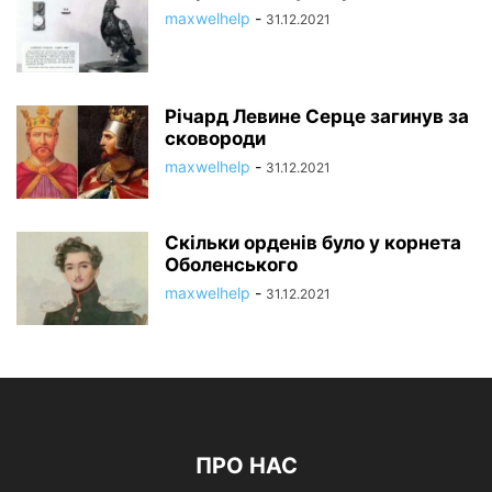
maxwelhelp
-
31.12.2021
Річард Левине Серце загинув за
сковороди
maxwelhelp
-
31.12.2021
Скільки орденів було у корнета
Оболенського
maxwelhelp
-
31.12.2021
ПРО НАС