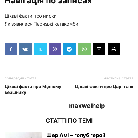
Навігація по записах
Цікаві факти про нирки
Як з’явилися Паризькі катакомби
попередня стаття
наступна стаття
Цікаві факти про Мідному
Цікаві факти про Цар-танк
вершнику
maxwelhelp
СТАТТІ ПО ТЕМІ
Шер Амі – голуб герой