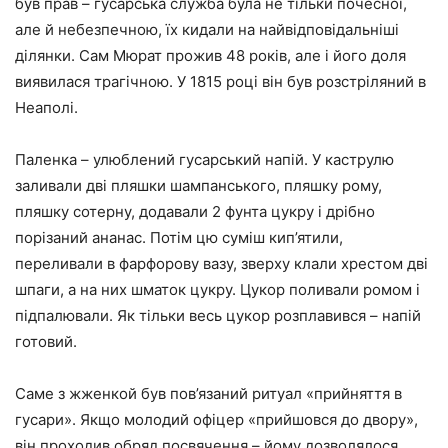
був прав – гусарська служба була не тільки почесної,
але й небезпечною, їх кидали на найвідповідальніші
ділянки. Сам Мюрат прожив 48 років, але і його доля
виявилася трагічною. У 1815 році він був розстріляний в
Неаполі.
Паленка – улюблений гусарський напій. У каструлю
заливали дві пляшки шампанського, пляшку рому,
пляшку сотерну, додавали 2 фунта цукру і дрібно
порізаний ананас. Потім цю суміш кип’ятили,
переливали в фарфорову вазу, зверху клали хрестом дві
шпаги, а на них шматок цукру. Цукор поливали ромом і
підпалювали. Як тільки весь цукор розплавився – напій
готовий.
Саме з жженкой був пов’язаний ритуал «прийняття в
гусари». Якщо молодий офіцер «прийшовся до двору»,
він проходив обряд посвячення – йому дозволялося