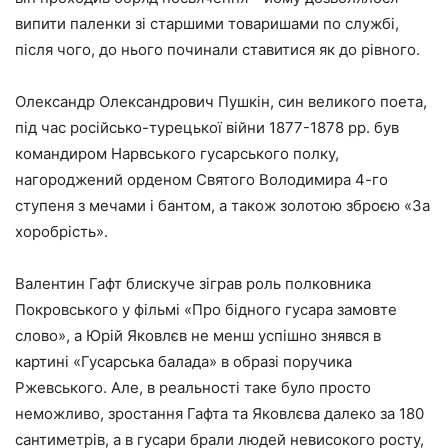
випити паленки зі старшими товаришами по службі,
після чого, до нього починали ставитися як до рівного.
Олександр Олександрович Пушкін, син великого поета,
під час російсько-турецької війни 1877-1878 рр. був
командиром Нарвського гусарського полку,
нагороджений орденом Святого Володимира 4-го
ступеня з мечами і бантом, а також золотою зброєю «За
хоробрість».
Валентин Гафт блискуче зіграв роль полковника
Покровського у фільмі «Про бідного гусара замовте
слово», а Юрій Яковлєв не менш успішно знявся в
картині «Гусарська балада» в образі поручика
Ржевського. Але, в реальності таке було просто
неможливо, зростання Гафта та Яковлєва далеко за 180
сантиметрів, а в гусари брали людей невисокого росту,