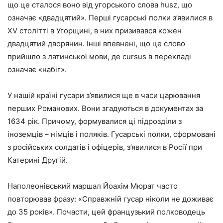
що це сталося воно від угорського слова husz, що
означає «двадцятий». Перші гусарські полки з’явилися в
XV столітті в Угорщині, в них призивався кожен
двадцятий дворянин. Інші впевнені, що це слово
прийшло з латинської мови, де cursus в перекладі
означає «набіг».
У нашій країні гусари з’явилися ще в часи царювання
перших Романових. Вони згадуються в документах за
1634 рік. Причому, формувалися ці підрозділи з
іноземців – німців і поляків. Гусарські полки, сформовані
з російських солдатів і офіцерів, з’явилися в Росії при
Катерині Другій.
Наполеонівський маршал Йоахім Мюрат часто
повторював фразу: «Справжній гусар ніколи не доживає
до 35 років». Почасти, цей французький полководець