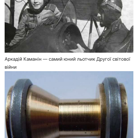
Аркадій Каманін — самий юний льотчик Другої світової
війни