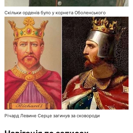
Скільки орденів було у корнета Оболенського
Річард Левине Серце загинув за сковороди