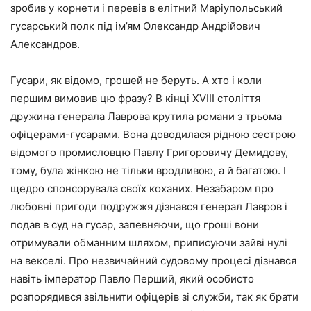
зробив у корнети і перевів в елітний Маріупольський
гусарський полк під ім’ям Олександр Андрійович
Александров.
Гусари, як відомо, грошей не беруть. А хто і коли
першим вимовив цю фразу? В кінці XVIII століття
дружина генерала Лаврова крутила романи з трьома
офіцерами-гусарами. Вона доводилася рідною сестрою
відомого промисловцю Павлу Григоровичу Демидову,
тому, була жінкою не тільки вродливою, а й багатою. І
щедро спонсорувала своїх коханих. Незабаром про
любовні пригоди подружжя дізнався генерал Лавров і
подав в суд на гусар, запевняючи, що гроші вони
отримували обманним шляхом, приписуючи зайві нулі
на векселі. Про незвичайний судовому процесі дізнався
навіть імператор Павло Перший, який особисто
розпорядився звільнити офіцерів зі служби, так як брати