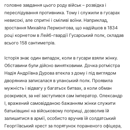
головне завдання цього роду військ – розвідка і
переслідування противника. Тому і служили в гусарах
невисокі, але спритні і сміливі воїни. Наприклад,
зростання Михайла Лермонтова, що надійшов в 1834
році корнетом в Лейб-гвардії Гусарський полк, складав
всього 158 сантиметрів.
Історія знає один випадок, коли в гусари взяли жінку.
Обставини були дійсно винятковими. Дочка ротмістра
Надія Андріївна Дурова втекла з дому і під виглядом
дворянина записалася в уланський полк. Проявила
мужність і відвагу у багатьох битвах, а коли обман
розкрився, за неї заступився сам імператор. Олександр
I, вражений самовідданою бажанням жінки служити
батьківщині на військовому поприщі, дозволив їй
залишитися в армії, особисто вручив їй солдатський
Георгіївський хрест за порятунок пораненого офіцера,