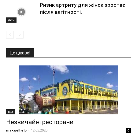
Ризик артриту для жінок зростає
після вагітності.
Діти
Це цікаво!
Їжа
Незвичайні ресторани
maxwelhelp
-
12.05.2020
0