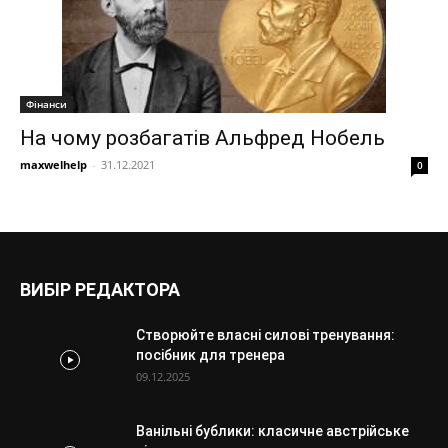
Фінанси
На чому розбагатів Альфред Нобель
maxwelhelp
-
31.12.2021
0
ВИБІР РЕДАКТОРА
Створюйте власні силові тренування:
посібник для тренера
09.12.2025
Ванільні бублики: класичне австрійське