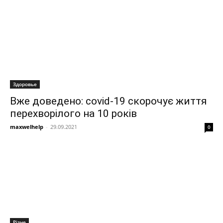
Здоровье
Вже доведено: covid-19 скорочує життя
перехворілого на 10 років
maxwelhelp
-
29.09.2021
0
Різне