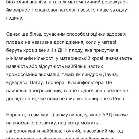
біохімічні аналізи, а також математичний розрахунок
ймовірності спадкової патології всього лише за одну
годину.
Однак ще більш сучасним способом оцінки здоров’я
плода є неінвазивне дослідження, коли у матері
беруть кров з вени, і з ДНК плоду, яка присутня в
мінімальній кількості у материнській крові, визначають
наявність або відсутність найбільш частих
хромосомних аномалій, таких як синдром Дауна,
Едвардса, Патау, Тернера і Клайнфельтера. Це
найбільш прогресивний, точне і одночасно безпечне
дослідження, яке поки не широко поширене в Росії.
Нарешті, в самому гіршому випадку, якщо УЗД вказує
на аномалію розвитку, пацієнтці можуть
запропонувати найбільш точний, інвазивний метод
підтвердження діагнозу, коли лікар бере зразок