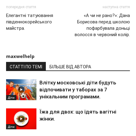
попередня стаття
наступна стаття
Елегантні татуювання
«А чи не рано?»: Дана
південнокорейського
Борисова перед школою
майстра.
пофарбувала доньці
волосся в червоний колір.
maxwelhelp
СТАТТІ ПО ТЕМІ
БІЛЬШЕ ВІД АВТОРА
Влітку московські діти будуть
відпочивати у таборах за 7
унікальним програмами.
Діти
Їжа для двох: що їдять вагітні
жінки.
Діти