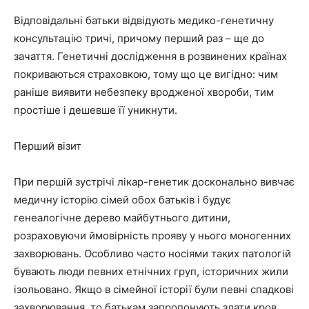
Відповідальні батьки відвідують медико-генетичну
консультацію тричі, причому перший раз – ще до
зачаття. Генетичні дослідження в розвинених країнах
покриваються страховкою, тому що це вигідно: чим
раніше виявити небезпеку вродженої хвороби, тим
простіше і дешевше її уникнути.
Перший візит
При першій зустрічі лікар-генетик досконально вивчає
медичну історію сімей обох батьків і будує
генеалогічне дерево майбутнього дитини,
розраховуючи ймовірність прояву у нього моногенних
захворювань. Особливо часто носіями таких патологій
бувають люди певних етнічних груп, історичних жили
ізольовано. Якщо в сімейної історії були певні спадкові
захворювання, то батькам запропонують здати кров