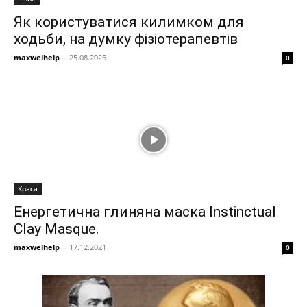
Як користуватися килимком для
ходьби, на думку фізіотерапевтів
maxwelhelp
-
25.08.2025
0
Краса
Енергетична глиняна маска Instinctual
Clay Masque.
maxwelhelp
-
17.12.2021
0