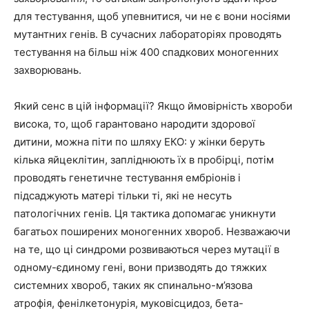
для тестування, щоб упевнитися, чи не є вони носіями
мутантних генів. В сучасних лабораторіях проводять
тестування на більш ніж 400 спадкових моногенних
захворювань.
Який сенс в цій інформації? Якщо ймовірність хвороби
висока, то, щоб гарантовано народити здорової
дитини, можна піти по шляху ЕКО: у жінки беруть
кілька яйцеклітин, запліднюють їх в пробірці, потім
проводять генетичне тестування ембріонів і
підсаджують матері тільки ті, які не несуть
патологічних генів. Ця тактика допомагає уникнути
багатьох поширених моногенних хвороб. Незважаючи
на те, що ці синдроми розвиваються через мутації в
одному-єдиному гені, вони призводять до тяжких
системних хвороб, таких як спинально-м’язова
атрофія, фенілкетонурія, муковісцидоз, бета-