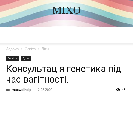
MIXO
DISCOVER THE ART OF PUBLISHING
Додому
Освіта
Діти
Освіта
Діти
Консультація генетика під
час вагітності.
по
maxwelhelp
-
12.05.2020
481
Share