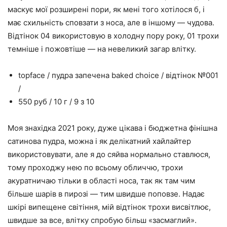
маскує мої розширені пори, як мені того хотілося б, і
має схильність сповзати з носа, але в іншому — чудова.
Відтінок 04 використовую в холодну пору року, 01 трохи
темніше і пожовтіше — на невеликий загар влітку.
topface / пудра запечена baked choice / відтінок №001
/
550 руб / 10 г / 9 з 10
Моя знахідка 2021 року, дуже цікава і бюджетна фінішна
сатинова пудра, можна і як делікатний хайлайтер
використовувати, але я до сяйва нормально ставлюся,
тому проходжу нею по всьому обличчю, трохи
акуратничаю тільки в області носа, так як там чим
більше шарів в пирозі — тим швидше поповзе. Надає
шкірі випещене світіння, мій відтінок трохи висвітлює,
швидше за все, влітку спробую більш «засмаглий».