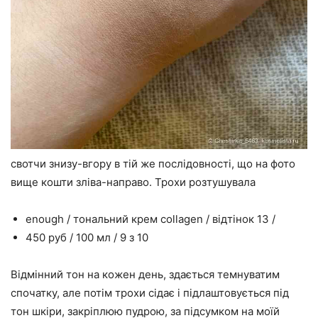
свотчи знизу-вгору в тій же послідовності, що на фото
вище кошти зліва-направо. Трохи розтушувала
enough / тональний крем collagen / відтінок 13 /
450 руб / 100 мл / 9 з 10
Відмінний тон на кожен день, здається темнуватим
спочатку, але потім трохи сідає і підлаштовується під
тон шкіри, закріплюю пудрою, за підсумком на моїй