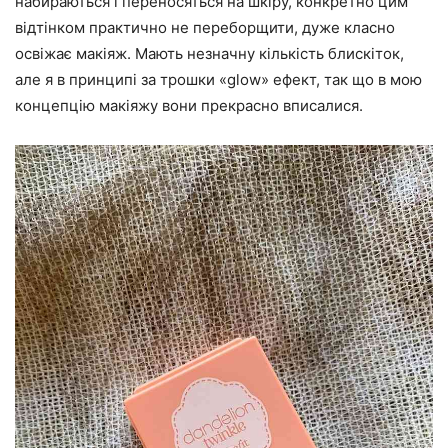
набираються і переносяться на шкіру, конкретно цим
відтінком практично не переборщити, дуже класно
освіжає макіяж. Мають незначну кількість блискіток,
але я в принципі за трошки «glow» ефект, так що в мою
концепцію макіяжу вони прекрасно вписалися.