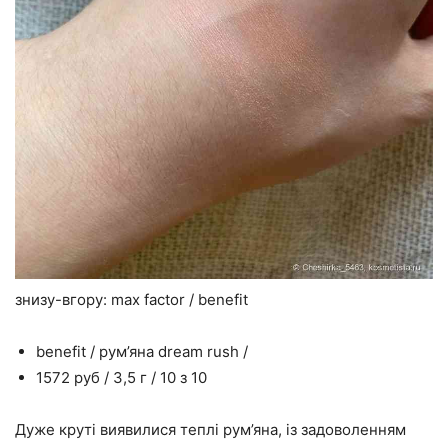
знизу-вгору: max factor / benefit
benefit / рум’яна dream rush /
1572 руб / 3,5 г / 10 з 10
Дуже круті виявилися теплі рум’яна, із задоволенням