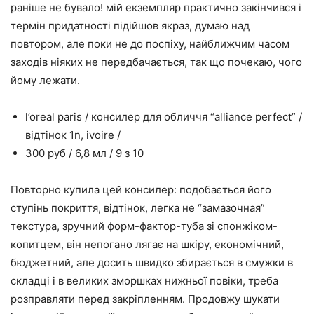
раніше не бувало! мій екземпляр практично закінчився і
термін придатності підійшов якраз, думаю над
повтором, але поки не до поспіху, найближчим часом
заходів ніяких не передбачається, так що почекаю, чого
йому лежати.
l’oreal paris / консилер для обличчя “alliance perfect” /
відтінок 1n, ivoire /
300 руб / 6,8 мл / 9 з 10
Повторно купила цей консилер: подобається його
ступінь покриття, відтінок, легка не “замазочная”
текстура, зручний форм-фактор-туба зі спонжіком-
копитцем, він непогано лягає на шкіру, економічний,
бюджетний, але досить швидко збирається в смужки в
складці і в великих зморшках нижньої повіки, треба
розправляти перед закріпленням. Продовжу шукати