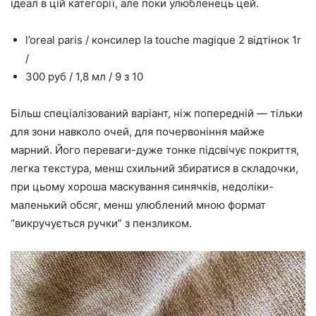
ідеал в цій категорії, але поки улюбленець цей.
l’oreal paris / консилер la touche magique 2 відтінок 1r
/
300 руб / 1,8 мл / 9 з 10
Більш спеціалізований варіант, ніж попередній — тільки
для зони навколо очей, для почервоніння майже
марний. Його переваги-дуже тонке підсвічує покриття,
легка текстура, менш схильний збиратися в складочки,
при цьому хороша маскування синячків, недоліки-
маленький обсяг, менш улюблений мною формат
“викручується ручки” з пензликом.