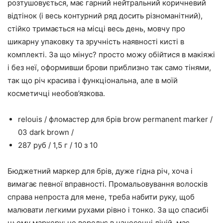
розтушовується, має гарний нейтральний коричневий
відтінок (і весь контурний ряд досить різноманітний),
стійко тримається на місці весь день, мовчу про
шикарну упаковку та зручність наявності кисті в
комплекті. За що мінус? просто можу обійтися в макіяжі
і без неї, оформивши брови приблизно так само тінями,
так що річ красива і функціональна, але в моїй
косметичці необов’язкова.
relouis / фломастер для брів brow permanent marker /
03 dark brown /
287 руб / 1,5 г / 10 з 10
Бюджетний маркер для брів, дуже гідна річ, хоча і
вимагає певної вправності. Промальовування волосків
справа непроста для мене, треба набити руку, щоб
малювати легкими рухами рівно і тонко. За що спасибі
цьому маркеру: не вередує в нанесенні ліній, має