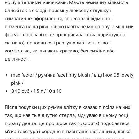
ношу з теплими макіяжами. Мають незначну кількість
блискіток в складі, приємну люксову отдушку і
симпатичне оформлення, спресовані відмінно і
пігментація на рівні (свою навіть не мініатюру, а менший
формат досі навіть не продірявила, хоча користуюся
активно), наносяться і розтушовуються легко і
комфортно, виглядають красиво, без рижіни або
цегляності.
max factor / рум’яна facefinity blush / відтінок 05 lovely
pink /
340 руб / 1,5 г / 10 з 10
Після покупки цих рум’ян влітку я каааак підсіла на них!
так, що навіть відчутно стерла, відчуваю в цьому році
побачу денце, це про щось так говорить) подобається
м’яка текстура і середня пігментація цієї лінійки, легко