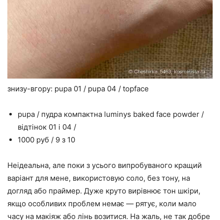
знизу-вгору: pupa 01 / pupa 04 / topface
pupa / пудра компактна luminys baked face powder /
відтінок 01 і 04 /
1000 руб / 9 з 10
Неідеальна, але поки з усього випробуваного кращий
варіант для мене, використовую соло, без тону, на
догляд або праймер. Дуже круто вирівнює тон шкіри,
якщо особливих проблем немає — рятує, коли мало
часу на макіяж або лінь возитися. На жаль, не так добре