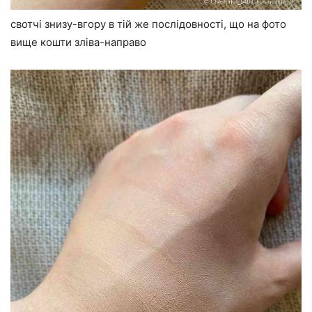
свотчі знизу-вгору в тій же послідовності, що на фото
вище кошти зліва-направо