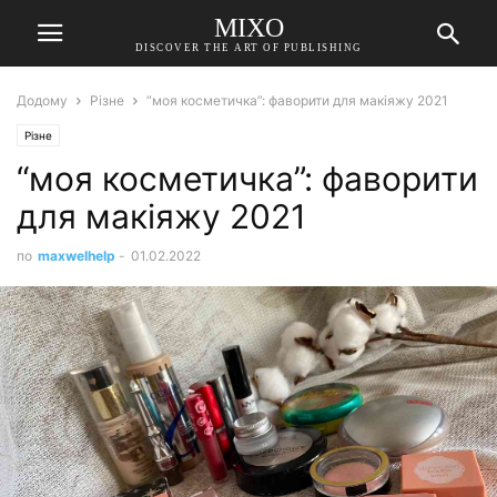
MIXO
DISCOVER THE ART OF PUBLISHING
Додому
Різне
“моя косметичка”: фаворити для макіяжу 2021
Різне
“моя косметичка”: фаворити
для макіяжу 2021
по
maxwelhelp
-
01.02.2022