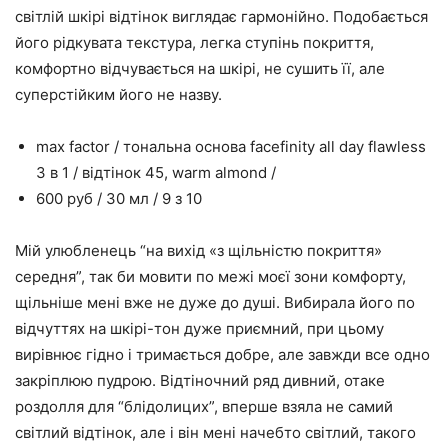
світлій шкірі відтінок виглядає гармонійно. Подобається
його рідкувата текстура, легка ступінь покриття,
комфортно відчувається на шкірі, не сушить її, але
суперстійким його не назву.
max factor / тональна основа facefinity all day flawless
3 в 1 / відтінок 45, warm almond /
600 руб / 30 мл / 9 з 10
Мій улюбленець “на вихід «з щільністю покриття»
середня”, так би мовити по межі моєї зони комфорту,
щільніше мені вже не дуже до душі. Вибирала його по
відчуттях на шкірі-тон дуже приємний, при цьому
вирівнює гідно і тримається добре, але завжди все одно
закріплюю пудрою. Відтіночний ряд дивний, отаке
роздолля для “блідолицих”, вперше взяла не самий
світлий відтінок, але і він мені начебто світлий, такого