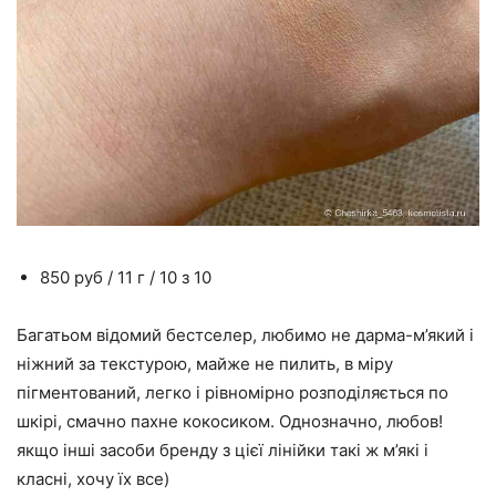
850 руб / 11 г / 10 з 10
Багатьом відомий бестселер, любимо не дарма-м’який і
ніжний за текстурою, майже не пилить, в міру
пігментований, легко і рівномірно розподіляється по
шкірі, смачно пахне кокосиком. Однозначно, любов!
якщо інші засоби бренду з цієї лінійки такі ж м’які і
класні, хочу їх все)