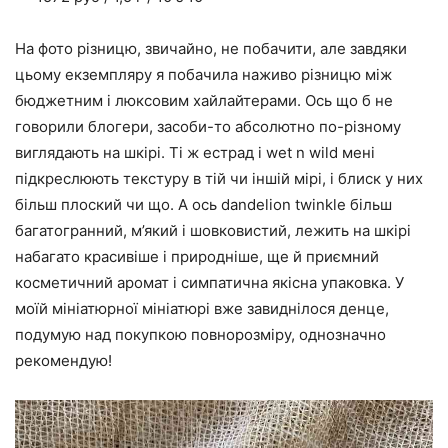
На фото різницю, звичайно, не побачити, але завдяки
цьому екземпляру я побачила наживо різницю між
бюджетним і люксовим хайлайтерами. Ось що б не
говорили блогери, засоби-то абсолютно по-різному
виглядають на шкірі. Ті ж естрад і wet n wild мені
підкреслюють текстуру в тій чи іншій мірі, і блиск у них
більш плоский чи що. А ось dandelion twinkle більш
багатогранний, м’який і шовковистий, лежить на шкірі
набагато красивіше і природніше, ще й приємний
косметичний аромат і симпатична якісна упаковка. У
моїй мініатюрної мініатюрі вже завиднілося денце,
подумую над покупкою повнорозміру, однозначно
рекомендую!