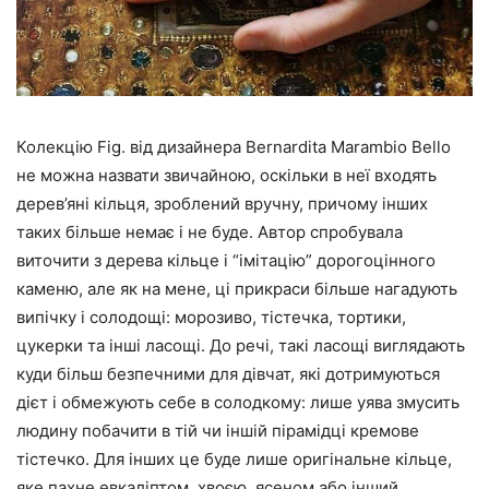
Колекцію Fig. від дизайнера Bernardita Marambio Bello
не можна назвати звичайною, оскільки в неї входять
дерев’яні кільця, зроблений вручну, причому інших
таких більше немає і не буде. Автор спробувала
виточити з дерева кільце і “імітацію” дорогоцінного
каменю, але як на мене, ці прикраси більше нагадують
випічку і солодощі: морозиво, тістечка, тортики,
цукерки та інші ласощі. До речі, такі ласощі виглядають
куди більш безпечними для дівчат, які дотримуються
дієт і обмежують себе в солодкому: лише уява змусить
людину побачити в тій чи іншій пірамідці кремове
тістечко. Для інших це буде лише оригінальне кільце,
яке пахне евкаліптом, хвоєю, ясеном або інший