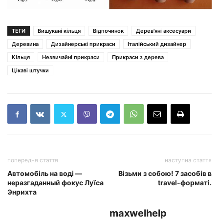
ТЕГИ
Вишукані кільця
Відпочинок
Дерев'яні аксесуари
Деревина
Дизайнерські прикраси
Італійський дизайнер
Кільця
Незвичайні прикраси
Прикраси з дерева
Цікаві штучки
попередня стаття
наступна стаття
Автомобіль на воді —
Візьми з собою! 7 засобів в
неразгаданный фокус Луїса
travel-форматі.
Энрихта
maxwelhelp