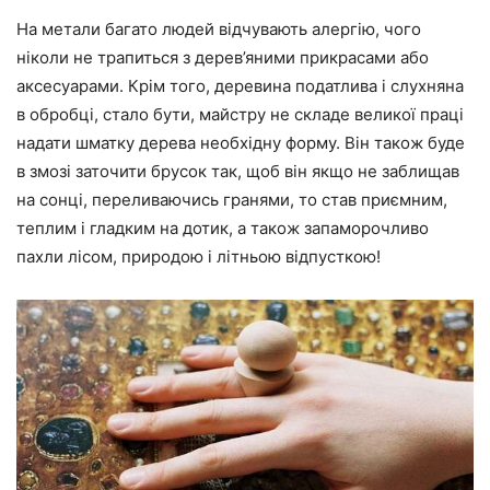
На метали багато людей відчувають алергію, чого
ніколи не трапиться з дерев’яними прикрасами або
аксесуарами. Крім того, деревина податлива і слухняна
в обробці, стало бути, майстру не складе великої праці
надати шматку дерева необхідну форму. Він також буде
в змозі заточити брусок так, щоб він якщо не заблищав
на сонці, переливаючись гранями, то став приємним,
теплим і гладким на дотик, а також запаморочливо
пахли лісом, природою і літньою відпусткою!