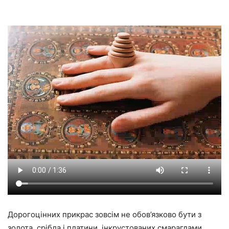
Дорогоцінних прикрас зовсім не обов’язково бути з
золота, срібла і платини, інкрустованих смарагдами,