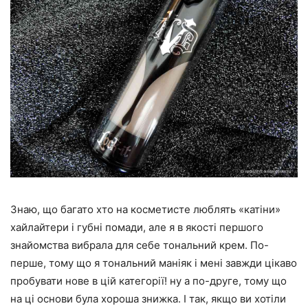
Знаю, що багато хто на косметисте люблять «катіни»
хайлайтери і губні помади, але я в якості першого
знайомства вибрала для себе тональний крем. По-
перше, тому що я тональний маніяк і мені завжди цікаво
пробувати нове в цій категорії! ну а по-друге, тому що
на ці основи була хороша знижка. І так, якщо ви хотіли