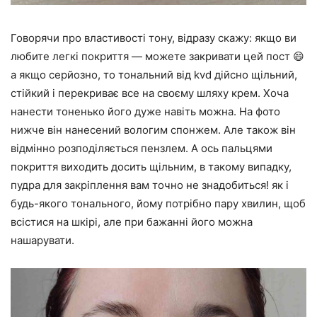
Говорячи про властивості тону, відразу скажу: якщо ви
любите легкі покриття — можете закривати цей пост 😄
а якщо серйозно, то тональний від kvd дійсно щільний,
стійкий і перекриває все на своєму шляху крем. Хоча
нанести тоненько його дуже навіть можна. На фото
нижче він нанесений вологим спонжем. Але також він
відмінно розподіляється пензлем. А ось пальцями
покриття виходить досить щільним, в такому випадку,
пудра для закріплення вам точно не знадобиться! як і
будь-якого тонального, йому потрібно пару хвилин, щоб
всістися на шкірі, але при бажанні його можна
нашарувати.