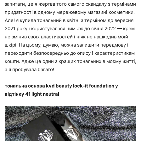
запитати, це я жертва того самого скандалу з термінами
придатності в одному мережевому магазині косметики.
Але! я купила тональний в квітні з терміном до вересня
2021 року і користувалася ним аж до січня 2022 — крем
не змінив своїх властивостей і ніяк не нашкодив моїй
шкірі. На цьому, думаю, можна залишити передмову і
переходити безпосередньо до опису і характеристикам
кошти. Адже це один з кращих тональних в моєму житті,
а я пробувала багато!
тональна основа kvd beauty lock-it foundation у
відтінку 41 light neutral