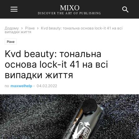
MIXO
DISCOVER THE ART OF PUBLISHING
Додому
Різне
Kvd beauty: тональна основа lock-it 41 на всі
випадки життя
Різне
Kvd beauty: тональна
основа lock-it 41 на всі
випадки життя
по
maxwelhelp
-
04.02.2022