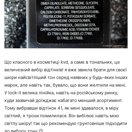
Що класного в косметиці kvd, а саме в тональних, це
величезний вибір відтінків! я вже звикла брати для своєї
шкіри найсвітліший тон серед наявних у будь-яких інших
марок, але навіть так, бувало, що вони желтили на мені.
У lock-it велика лінійка, навіть на російському ринку,
куди зазвичай доїжджає набагато менший асортимент.
Тому вибравши відтінок 41, як мені здавалося, в міру
світлий, я трохи помилилася. Він вибілює навіть мою
світлу шкіру! так що рекомендую грунтовніше підходити
до вибору тону 😉