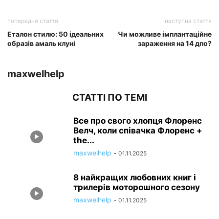
попередня стаття
наступна стаття
Еталон стилю: 50 ідеальних
Чи можливе імплантаційне
образів амаль клуні
зараження на 14 дпо?
maxwelhelp
СТАТТІ ПО ТЕМІ
Все про свого хлопця Флоренс
Велч, коли співачка Флоренс +
the...
maxwelhelp
-
01.11.2025
8 найкращих любовних книг і
трилерів моторошного сезону
maxwelhelp
-
01.11.2025