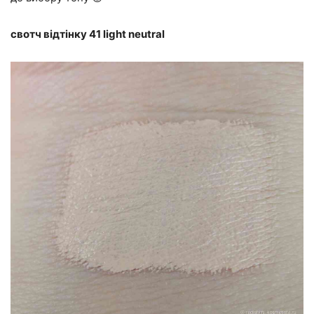
свотч відтінку 41 light neutral