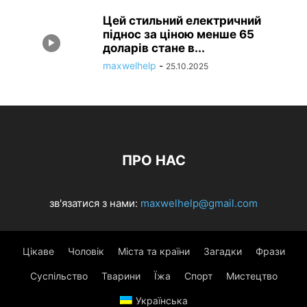
Цей стильний електричний
піднос за ціною менше 65
доларів стане в...
maxwelhelp
-
25.10.2025
ПРО НАС
зв'язатися з нами:
maxwelhelp@gmail.com
Цікаве
Чоловік
Міста та країни
Загадки
Фрази
Суспільство
Тварини
Їжа
Спорт
Мистецтво
Українська