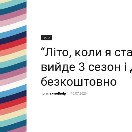
Різне
“Літо, коли я с
вийде 3 сезон і
безкоштовно
по
maxwelhelp
-
16.07.2025
Share