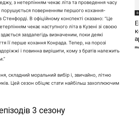
еджу, з нетерпінням чекає літа та проведення часу
лія порушується поверненням першого кохання-
E
 в Стенфорді. В офіційному конспекті сказано: “Це
E
етерпінням чекає наступного літа в Кузені зі своєю
к
здається заздалегідь визначеним, поки деякі
а
ття її перше кохання Конрада. Тепер, на порозі
ma
доріжжі і повинна вирішити, кому з братів належить
м.”
ня, складний моральний вибір і, звичайно, літню
иків. Цей сезон обіцяє стати найбільш захоплюючим
пізодів 3 сезону