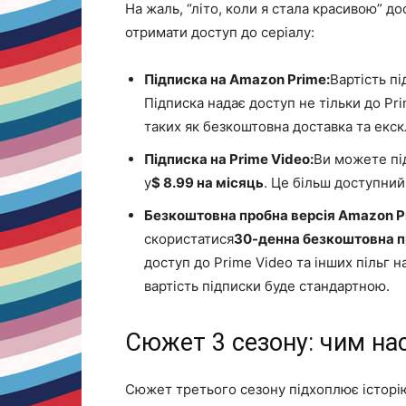
На жаль, “літо, коли я стала красивою” д
отримати доступ до серіалу:
Підписка на Amazon Prime:
Вартість п
Підписка надає доступ не тільки до Pr
таких як безкоштовна доставка та екск
Підписка на Prime Video:
Ви можете пі
у
$ 8.99 на місяць
. Це більш доступний
Безкоштовна пробна версія Amazon P
скористатися
30-денна безкоштовна п
доступ до Prime Video та інших пільг н
вартість підписки буде стандартною.
Сюжет 3 сезону: чим нас
Сюжет третього сезону підхоплює історі