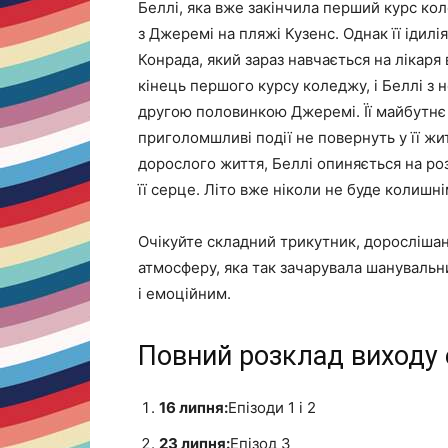
Беллі, яка вже закінчила перший курс кол
з Джеремі на пляжі Кузенс. Однак її іди
Конрада, який зараз навчається на лікаря
кінець першого курсу коледжу, і Беллі з н
другою половинкою Джеремі. Її майбутнє 
приголомшливі події не повернуть у її жи
дорослого життя, Беллі опиняється на роз
її серце. Літо вже ніколи не буде колишні
Очікуйте складний трикутник, дорослішан
атмосферу, яка так зачарувала шанувальн
і емоційним.
Повний розклад виходу е
16 липня:
Епізоди 1 і 2
23 липня:
Епізод 3