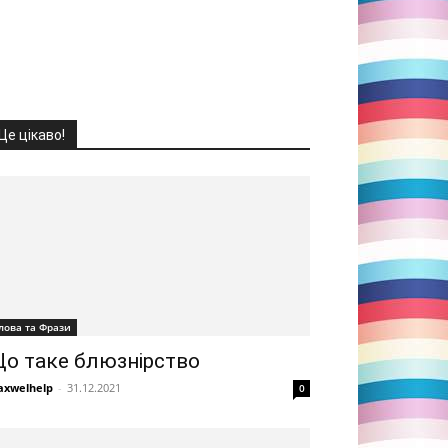
Це цікаво!
лова та Фрази
о таке блюзнірство
xwelhelp
-
31.12.2021
0