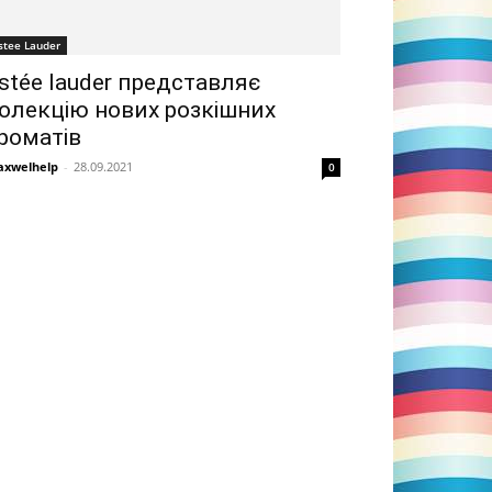
stee Lauder
stée lauder представляє
олекцію нових розкішних
роматів
xwelhelp
-
28.09.2021
0