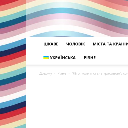
ЦІКАВЕ
ЧОЛОВІК
МІСТА ТА КРАЇН
УКРАЇНСЬКА
РІЗНЕ
Додому
Різне
“Літо, коли я стала красивою”: ко