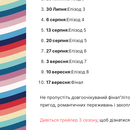
30 Липня:
Епізод 3
6 серпня:
Епізод 4
13 серпня:
Епізод 5
20 серпня:
Епізод 5
27 серпня:
Епізод 6
3 вересня:
Епізод 7
10 вересня:
Епізод 8
17 вересня:
Фінал
Не пропустіть довгоочікуваний фінал”літо,
пригод, романтичних переживань і захоп
Дивіться трейлер 3 сезону
, щоб дізнатися