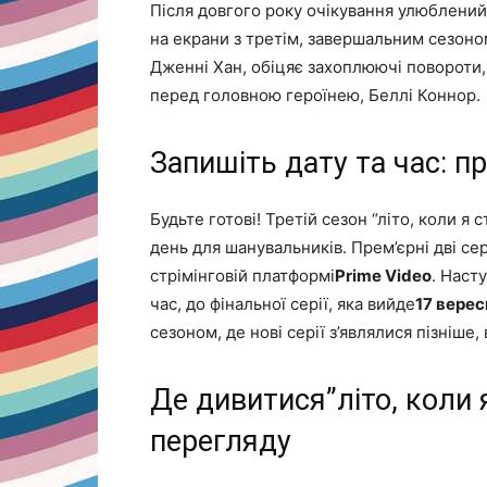
Після довгого року очікування улюблений 
на екрани з третім, завершальним сезоном
Дженні Хан, обіцяє захоплюючі повороти, 
перед головною героїнею, Беллі Коннор.
Запишіть дату та час: п
Будьте готові! Третій сезон “літо, коли я
день для шанувальників. Прем’єрні дві сері
стрімінговій платформі
Prime Video
. Наст
час, до фінальної серії, яка вийде
17 верес
сезоном, де нові серії з’являлися пізніше, 
Де дивитися”літо, коли 
перегляду