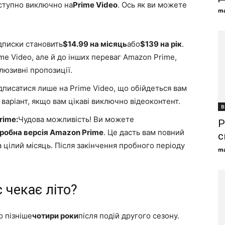
оступно виключно на
Prime Video
. Ось як ви можете
ma
ідписки становить
$14.99 на місяць
або
$139 на рік
.
ime Video, але й до інших переваг Amazon Prime,
люзивні пропозиції.
дписатися лише на Prime Video, що обійдеться вам
 варіант, якщо вам цікаві виключно відеоконтент.
В
rime:
Чудова можливість! Ви можете
Р
робна версія Amazon Prime
. Це дасть вам повний
с
а цілий місяць. Після закінчення пробного періоду
ma
 чекає літо?
ю пізніше
чотири роки
після подій другого сезону.