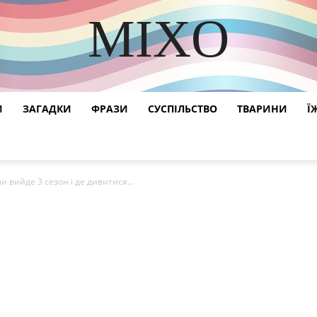
MIXO
DISCOVER THE ART OF PUBLISHING
И
ЗАГАДКИ
ФРАЗИ
СУСПІЛЬСТВО
ТВАРИНИ
Ї
ли вийде 3 сезон і де дивитися...