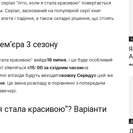
серіал “літо, коли я стала красивою” повертається
. Серіал, заснований на популярній серії книг
злети і падіння, а також складні рішення, що стоять
С
рем’єра 3 сезону
Я
А
 стала красивою” вийде
16 липня
, і це буде особливий
ma
ї з’являться в
15: 00 за східним часом
на
упні епізоди будуть виходити
кожну Середу
в цей же
ня
. Це зміна розкладу в порівнянні з попереднім
ввечері.
я стала красивою”? Варіанти
Д
Д