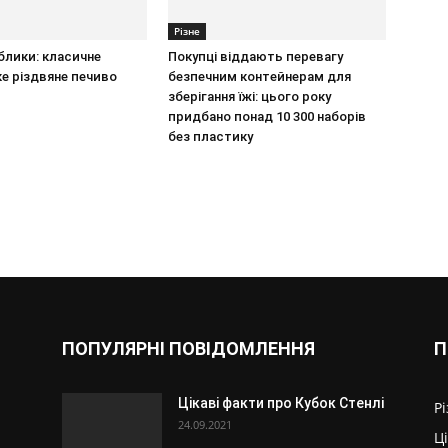
Різне
ублики: класичне
Покупці віддають перевагу
е різдвяне печиво
безпечним контейнерам для
зберігання їжі: цього року
придбано понад 10 300 наборів
без пластику
ПОПУЛЯРНІ ПОВІДОМЛЕННЯ
П
Цікаві факти про Кубок Стенлі
Р
24.09.2021
Ц