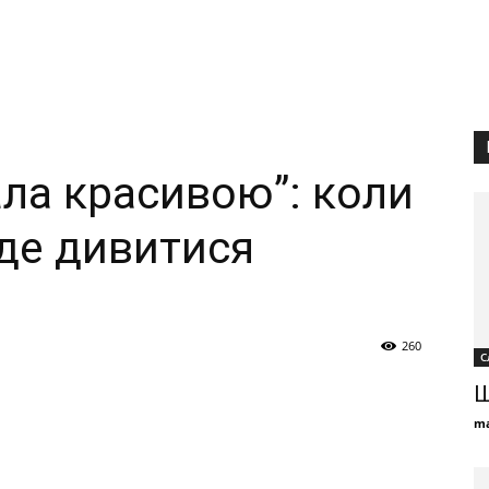
тала красивою”: коли
 де дивитися
260
С
Щ
ma