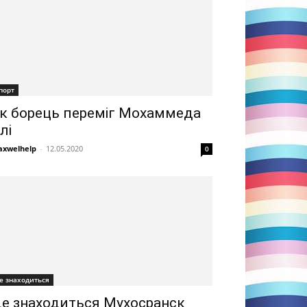
порт
к борець переміг Мохаммеда
лі
xwelhelp
-
12.05.2020
0
е знаходиться
е знаходиться Мухосранск