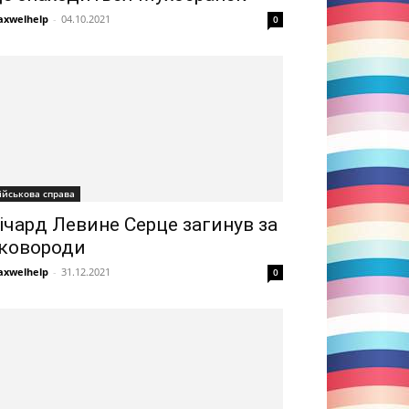
xwelhelp
-
04.10.2021
0
ійськова справа
ічард Левине Серце загинув за
ковороди
xwelhelp
-
31.12.2021
0