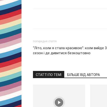
Share
попередня стаття
“Літо, коли я стала красивою”: коли вийде 3
сезон і де дивитися безкоштовно
СТАТТІ ПО ТЕМІ
БІЛЬШЕ ВІД АВТОРА