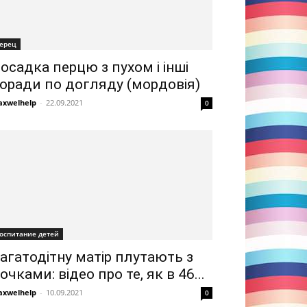
ерец
осадка перцю з пухом і інші
оради по догляду (мордовія)
xwelhelp
-
22.09.2021
0
оспитание детей
агатодітну матір плутають з
очками: відео про те, як в 46...
xwelhelp
-
10.09.2021
0