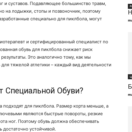
ног и суставов. Подавляющее большинство травм,
Р
но на лодыжки, стопы и позвоночник, поэтому
Н
азработанные специально для пиклбола, могут
ma
зиотерапевт и сертифицированный специалист по
ованная обувь для пиклбола снижает риск
результаты. Это аналогично тому, как мы
ь для тяжелой атлетики – каждый вид деятельности
Ц
Б
т Специальной Обуви?
ma
 подходят для пиклбола. Размер корта меньше, а
ключевыми являются быстрые повороты, резкие
ота ног. Поэтому обувь должна обеспечивать
ь достаточно устойчивой.