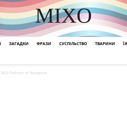
MIXO
DISCOVER THE ART OF PUBLISHING
И
ЗАГАДКИ
ФРАЗИ
СУСПІЛЬСТВО
ТВАРИНИ
Ї
2025: Рейтинг от Экспертов