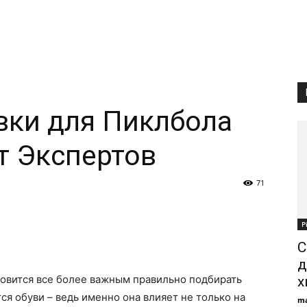
вки для Пиклбола
от Экспертов
71
Р
С
д
новится все более важным правильно подбирать
х
тся обуви – ведь именно она влияет не только на
ma