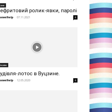
ізне
ефритовий ролик-явки, паролі
xwelhelp
-
07.11.2021
0
ікаве
удівля-лотос в Вуцзине.
xwelhelp
-
12.05.2020
0