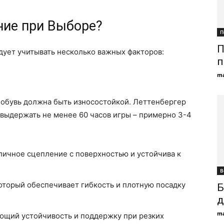
ние при Выборе?
П
П
дует учитывать несколько важных факторов:
п
ma
у обувь должна быть износостойкой. Леттенбергер
выдержать не менее 60 часов игры – примерно 3-4
ичное сцепление с поверхностью и устойчива к
В
оторый обеспечивает гибкость и плотную посадку
Б
д
ma
щий устойчивость и поддержку при резких