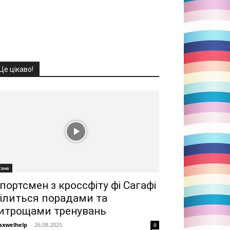
Це цікаво!
ізне
портсмен з кроссфіту фі Сагафі
ілиться порадами та
итрощами тренувань
xwelhelp
-
26.08.2025
0