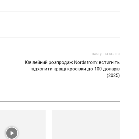
наступна стаття
Ювілейний розпродаж Nordstrom: встигніть
підхопити кращі кросівки до 100 доларів
(2025)