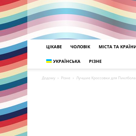
ЦІКАВЕ
ЧОЛОВІК
МІСТА ТА КРАЇН
УКРАЇНСЬКА
РІЗНЕ
Додому
Різне
Лучшие Кроссовки для Пиклбола 