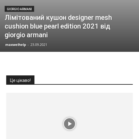
GIORGIO ARMANI
Лімітований кушон designer mesh
cushion blue pearl edition 2021 від
giorgio armani
maxwelhelp
-
23.09.2021
Це цікаво!