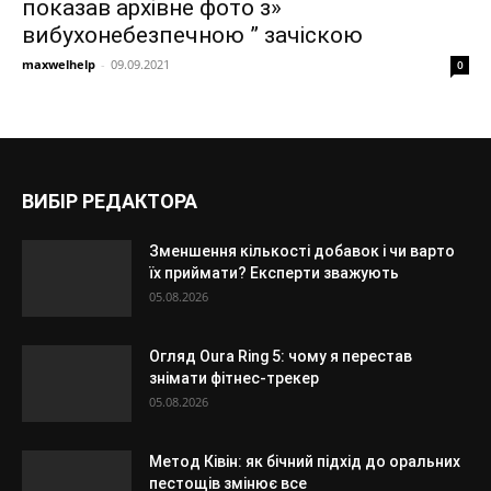
показав архівне фото з»
вибухонебезпечною ” зачіскою
maxwelhelp
-
09.09.2021
0
ВИБІР РЕДАКТОРА
Зменшення кількості добавок і чи варто
їх приймати? Експерти зважують
05.08.2026
Огляд Oura Ring 5: чому я перестав
знімати фітнес-трекер
05.08.2026
Метод Ківін: як бічний підхід до оральних
пестощів змінює все