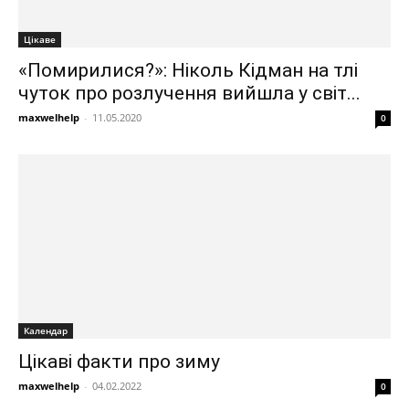
Цікаве
«Помирилися?»: Ніколь Кідман на тлі
чуток про розлучення вийшла у світ...
maxwelhelp
-
11.05.2020
0
Календар
Цікаві факти про зиму
maxwelhelp
-
04.02.2022
0