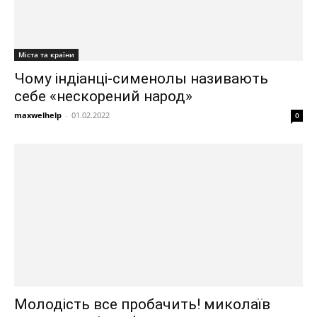
Міста та країни
Чому індіанці-сименолы називають
себе «нескорений народ»
maxwelhelp
-
01.02.2022
0
Молодість все пробачить! миколаїв