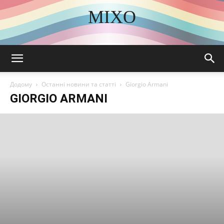
MIXO
DISCOVER THE ART OF PUBLISHING
Додому
Останні новини та статті
Giorgio Armani
GIORGIO ARMANI