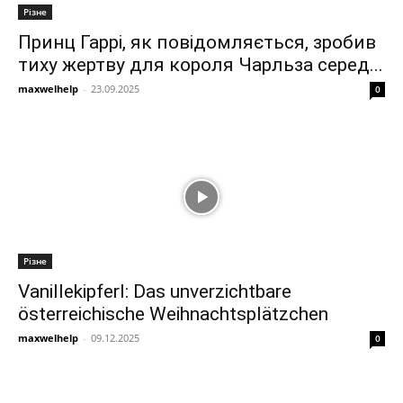
Різне
Принц Гаррі, як повідомляється, зробив
тиху жертву для короля Чарльза серед...
maxwelhelp
-
23.09.2025
0
Різне
Vanillekipferl: Das unverzichtbare
österreichische Weihnachtsplätzchen
maxwelhelp
-
09.12.2025
0