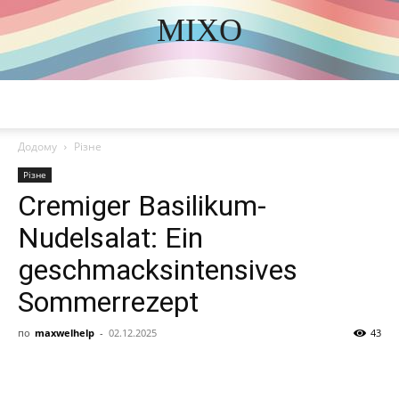
MIXO
DISCOVER THE ART OF PUBLISHING
Додому
Різне
Різне
Cremiger Basilikum-
Nudelsalat: Ein
geschmacksintensives
Sommerrezept
по
maxwelhelp
-
02.12.2025
43
Share