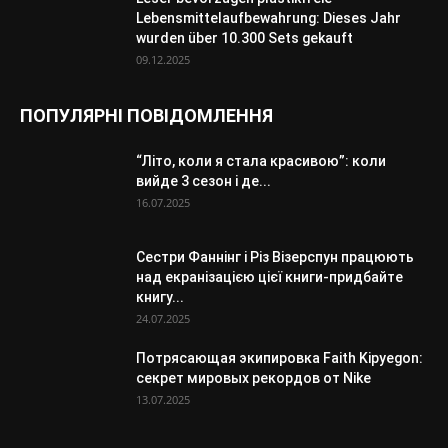
Lebensmittelaufbewahrung: Dieses Jahr
wurden über 10.300 Sets gekauft
09.12.2025
ПОПУЛЯРНІ ПОВІДОМЛЕННЯ
“Літо, коли я стала красивою”: коли
вийде 3 сезон і де...
16.07.2025
Сестри Фаннінг і Різ Візерспун працюють
над екранізацією цієї книги-придбайте
книгу...
24.07.2025
Потрясающая экипировка Faith Kipyegon:
секрет мировых рекордов от Nike
13.07.2025