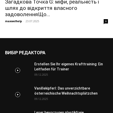
Загадкова Точка G: міфи, реальність і
шлях до відкриття власного
задоволенняЩо...
maxwelhelp
-
23.07.2025
0
ВИБІР РЕДАКТОРА
Erstellen Sie Ihr eigenes Krafttraining: Ein
Leitfaden für Trainer
09.12.2025
Vanillekipferl: Das unverzichtbare
österreichische Weihnachtsplätzchen
09.12.2025
Leser bevorzugen plastikfreie