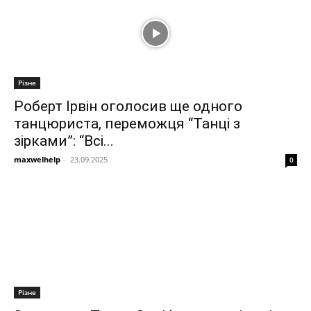
Різне
Роберт Ірвін оголосив ще одного
танцюриста, переможця “Танці з
зірками”: “Всі...
maxwelhelp
-
23.09.2025
0
Різне