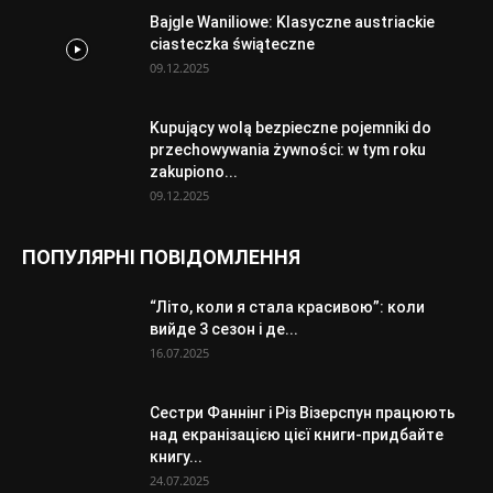
Bajgle Waniliowe: Klasyczne austriackie
ciasteczka świąteczne
09.12.2025
Kupujący wolą bezpieczne pojemniki do
przechowywania żywności: w tym roku
zakupiono...
09.12.2025
ПОПУЛЯРНІ ПОВІДОМЛЕННЯ
“Літо, коли я стала красивою”: коли
вийде 3 сезон і де...
16.07.2025
Сестри Фаннінг і Різ Візерспун працюють
над екранізацією цієї книги-придбайте
книгу...
24.07.2025