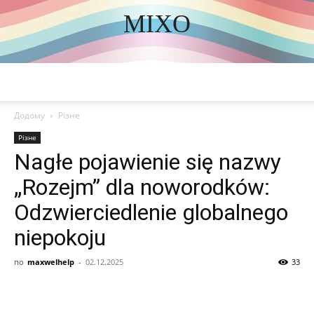
MIXO
DISCOVER THE ART OF PUBLISHING
Додому
Різне
Різне
Nagłe pojawienie się nazwy
„Rozejm” dla noworodków:
Odzwierciedlenie globalnego
niepokoju
по
maxwelhelp
-
02.12.2025
33
Share