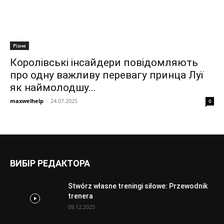
Різне
Королівські інсайдери повідомляють
про одну важливу перевагу принца Луї
як наймолодшу...
maxwelhelp
-
24.07.2025
0
ВИБІР РЕДАКТОРА
Stwórz własne treningi siłowe: Przewodnik
trenera
09.12.2025