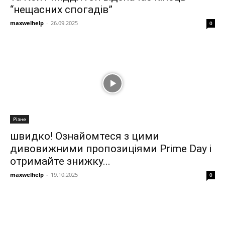
“нещасних спогадів”
maxwelhelp
-
26.09.2025
0
Різне
швидко! Ознайомтеся з цими
дивовижними пропозиціями Prime Day і
отримайте знижку...
maxwelhelp
-
19.10.2025
0