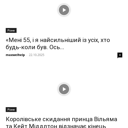
Різне
«Мені 55, і я найсильніший із усіх, хто
будь-коли був. Ось...
maxwelhelp
-
22.10.2025
0
Різне
Королівське скидання принца Вільяма
та Кейт Міддлтон відзначає кінець