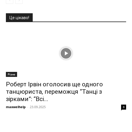
Це цікаво!
Різне
Роберт Ірвін оголосив ще одного
танцюриста, переможця “Танці з
зірками”: “Всі...
maxwelhelp
-
23.09.2025
0