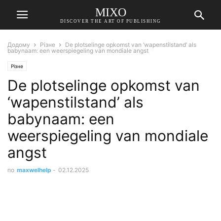
MIXO
DISCOVER THE ART OF PUBLISHING
Додому
Різне
De plotselinge opkomst van ‘wapenstilstand’ als
babynaam: een weerspiegeling van mondiale angst
Різне
De plotselinge opkomst van
‘wapenstilstand’ als
babynaam: een
weerspiegeling van mondiale
angst
по
maxwelhelp
-
02.12.2025