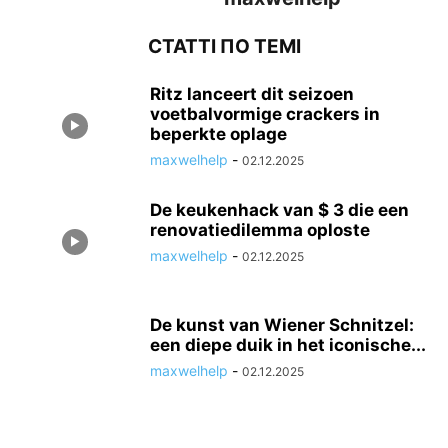
СТАТТІ ПО ТЕМІ
Ritz lanceert dit seizoen
voetbalvormige crackers in
beperkte oplage
maxwelhelp
-
02.12.2025
De keukenhack van $ 3 die een
renovatiedilemma oploste
maxwelhelp
-
02.12.2025
De kunst van Wiener Schnitzel:
een diepe duik in het iconische...
maxwelhelp
-
02.12.2025