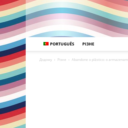
PORTUGUÊS
РІЗНЕ
Додому
Різне
Abandone o plástico: o armazename