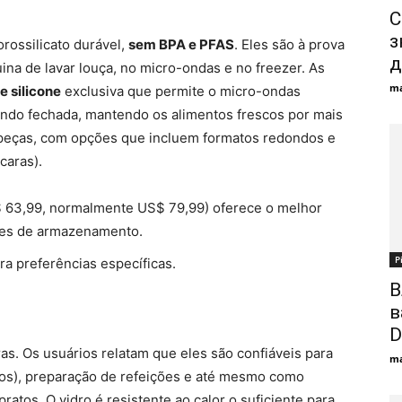
s
С
з
orossilicato durável,
sem BPA e PFAS
. Eles são à prova
д
na de lavar louça, no micro-ondas e no freezer. As
ma
e silicone
exclusiva que permite o micro-ondas
ando fechada, mantendo os alimentos frescos por mais
 peças, com opções que incluem formatos redondos e
caras).
 63,99, normalmente US$ 79,99) oferece o melhor
ades de armazenamento.
Р
a preferências específicas.
В
в
D
. Os usuários relatam que eles são confiáveis ​​​​para
ma
os), preparação de refeições e até mesmo como
pratos. O vidro é resistente ao calor o suficiente para