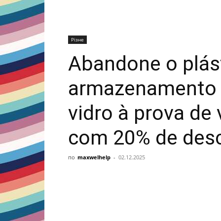
Різне
Abandone o plást
armazenamento 
vidro à prova de
com 20% de des
по
maxwelhelp
-
02.12.2025
Share