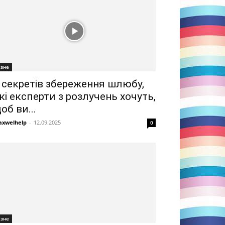
ізне
 секретів збереження шлюбу,
кі експерти з розлучень хочуть,
об ви...
xwelhelp
-
12.09.2025
0
ізне