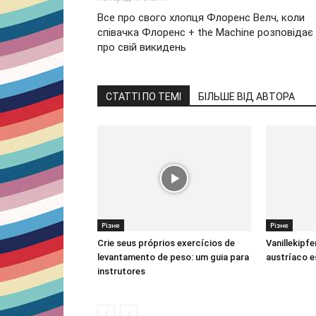
Все про свого хлопця Флоренс Велч, коли
співачка Флоренс + the Machine розповідає
про свій викидень
СТАТТІ ПО ТЕМІ
БІЛЬШЕ ВІД АВТОРА
Різне
Різне
Crie seus próprios exercícios de
Vanillekipfe
levantamento de peso: um guia para
austríaco e
instrutores