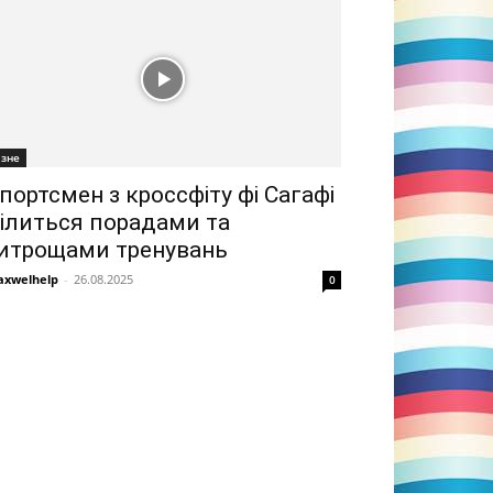
ізне
портсмен з кроссфіту фі Сагафі
ілиться порадами та
итрощами тренувань
xwelhelp
-
26.08.2025
0