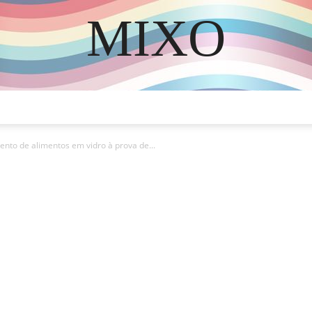
MIXO
DISCOVER THE ART OF PUBLISHING
nto de alimentos em vidro à prova de...