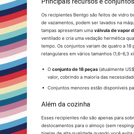
Principais recursos e conjunto
Os recipientes Bentgo são feitos de vidro b
de vazamentos, podem ser lavados na máqui
tampas apresentam uma
válvula de vapor d
ventilado e cria uma vedação hermética qu
tempo. Os conjuntos variam de quatro a 18
retangulares em vários tamanhos (1,6–6,3 xí
O
conjunto de 18 peças
(atualmente US$
valor, cobrindo a maioria das necessid
Conjuntos menores estão disponíveis par
Além da cozinha
Esses recipientes não são apenas para sobras
deslocamentos para o almoço (sem resping
tigelas de alta qualidade quando você evita 