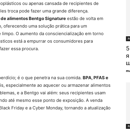
plásticos ou apenas cansada de recipientes de
les troca pode fazer uma grande diferença.
 de alimentos Bentgo Signature
estão de volta em
, oferecendo uma solução prática para um
 limpo. O aumento da consciencialização em torno
Р
ásticos está a empurrar os consumidores para
5
sfazer essa procura.
я
щ
ma
erdício; é o que penetra na sua comida.
BPA, PFAS e
is, especialmente ao aquecer ou armazenar alimentos
oblemas, e a Bentgo vai além: seus recipientes usam
ando até mesmo esse ponto de exposição. A venda
lack Friday e a Cyber ​​​​Monday, tornando a atualização
Р