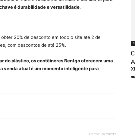
chave é durabilidade e versatilidade
.
 obter 20% de desconto em todo o site até 2 de
Р
s, com descontos de até 25%.
С
д
rar do plástico, os contêineres Bentgo oferecem uma
х
e a venda atual é um momento inteligente para
ma
наступна стаття