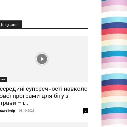
Це цікаво!
ізне
середині суперечності навколо
ової програми для бігу з
трави – і...
xwelhelp
-
08.10.2025
0