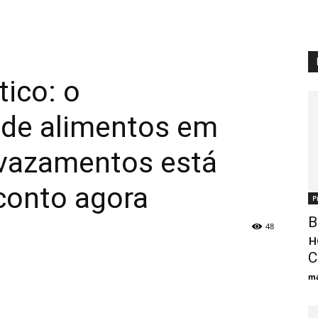
ico: o
de alimentos em
 vazamentos está
conto agora
Р
В
48
н
С
ma