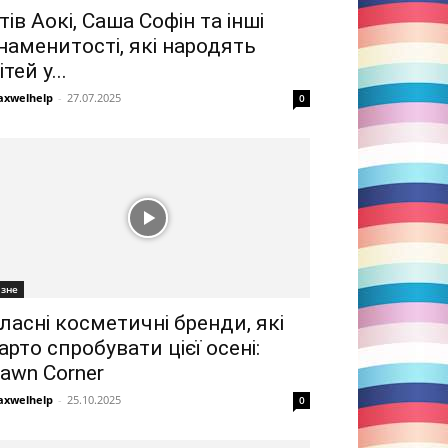
тів Аокі, Саша Софін та інші
наменитості, які народять
ітей у...
xwelhelp
-
27.07.2025
0
ізне
ласні косметичні бренди, які
арто спробувати цієї осені:
awn Corner
xwelhelp
-
25.10.2025
0