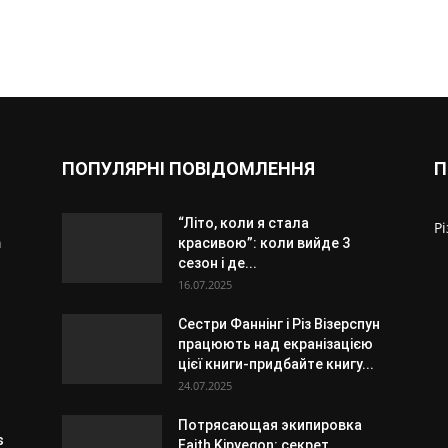
ПОПУЛЯРНІ ПОВІДОМЛЕННЯ
П
“Літо, коли я стала
Р
m
красивою”: коли вийде 3
сезон і де...
16.07.2025
Сестри Фаннінг і Різ Візерспун
працюють над екранізацією
цієї книги-придбайте книгу...
24.07.2025
Потрясающая экипировка
s
Faith Kipyegon: секрет