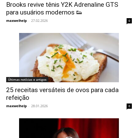
Brooks revive tênis Y2K Adrenaline GTS
para usuários modernos 👟
maxwelhelp
-
27.02.2026
0
Últimas notícias e artigos
25 receitas versáteis de ovos para cada
refeição
maxwelhelp
-
28.01.2026
0