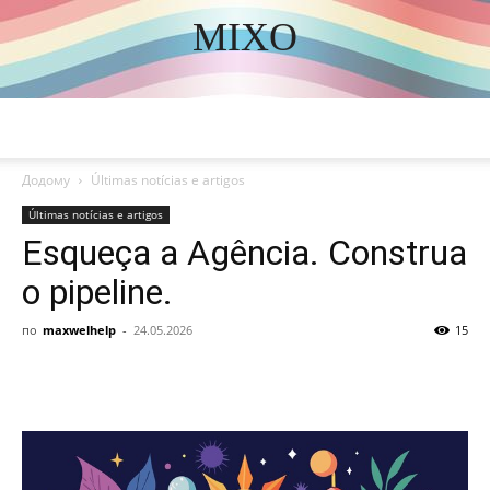
MIXO
DISCOVER THE ART OF PUBLISHING
Додому
Últimas notícias e artigos
Últimas notícias e artigos
Esqueça a Agência. Construa
o pipeline.
по
maxwelhelp
-
24.05.2026
15
Share