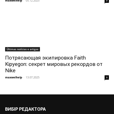
maxwelhelp
-
05.12.2025
0
Últimas notícias e artigos
Потрясающая экипировка Faith
Kipyegon: секрет мировых рекордов от
Nike
maxwelhelp
-
13.07.2025
0
ВИБІР РЕДАКТОРА