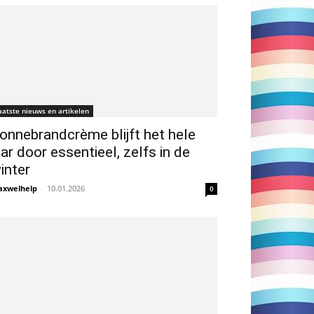
aatste nieuws en artikelen
onnebrandcrème blijft het hele
aar door essentieel, zelfs in de
inter
xwelhelp
-
10.01.2026
0