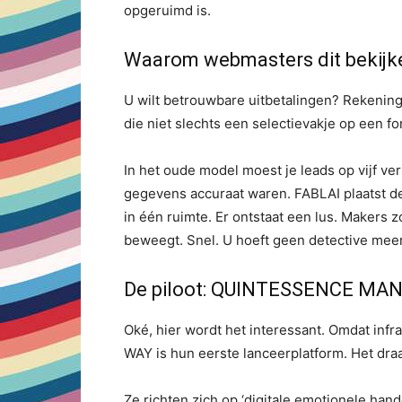
opgeruimd is.
Waarom webmasters dit bekijk
U wilt betrouwbare uitbetalingen? Rekenin
die niet slechts een selectievakje op een for
In het oude model moest je leads op vijf ve
gegevens accuraat waren. FABLAI plaatst de 
in één ruimte. Er ontstaat een lus. Makers 
beweegt. Snel. U hoeft geen detective meer
De piloot: QUINTESSENCE MAN
Oké, hier wordt het interessant. Omdat infr
WAY is hun eerste lanceerplatform. Het dra
Ze richten zich op ‘digitale emotionele hand