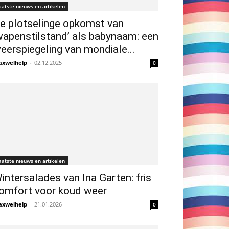
aatste nieuws en artikelen
e plotselinge opkomst van
wapenstilstand’ als babynaam: een
eerspiegeling van mondiale...
xwelhelp
-
02.12.2025
0
aatste nieuws en artikelen
intersalades van Ina Garten: fris
omfort voor koud weer
xwelhelp
-
21.01.2026
0