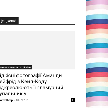
Це цікаво!
aatste nieuws en artikelen
ідкісні фотографії Аманди
ейфрід з Кейп-Коду
ідкреслюють її гламурний
упальник у...
xwelhelp
-
01.09.2025
0