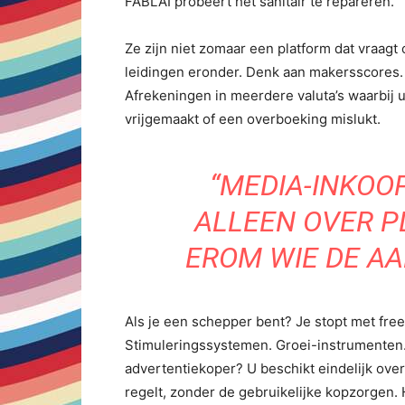
FABLAI probeert het sanitair te repareren.
Ze zijn niet zomaar een platform dat vraagt 
leidingen eronder. Denk aan makersscores. 
Afrekeningen in meerdere valuta’s waarbij u 
vrijgemaakt of een overboeking mislukt.
“MEDIA-INKOO
ALLEEN OVER P
EROM WIE DE A
Als je een schepper bent? Je stopt met fre
Stimuleringssystemen. Groei-instrumenten.
advertentiekoper? U beschikt eindelijk over 
regelt, zonder de gebruikelijke kopzorgen.