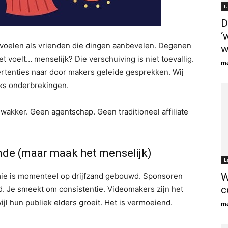
L
D
‘
nvoelen als vrienden die dingen aanbevelen. Degenen
w
et voelt… menselijk? Die verschuiving is niet toevallig.
ma
rtenties naar door makers geleide gesprekken. Wij
ks onderbrekingen.
wakker. Geen agentschap. Geen traditioneel affiliate
unde (maar maak het menselijk)
L
mie is momenteel op drijfzand gebouwd. Sponsoren
W
c
d. Je smeekt om consistentie. Videomakers zijn het
jl hun publiek elders groeit. Het is vermoeiend.
ma