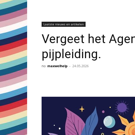
Laatste nieuws en artikelen
Vergeet het Age
pijpleiding.
по
maxwelhelp
-
24.05.2026
Share