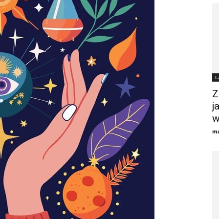
L
Z
j
w
ma