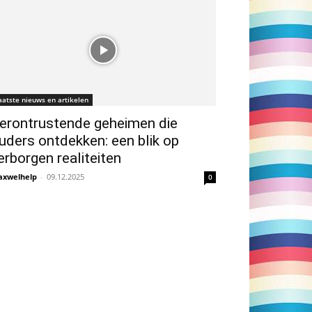
aatste nieuws en artikelen
erontrustende geheimen die
uders ontdekken: een blik op
erborgen realiteiten
xwelhelp
-
09.12.2025
0