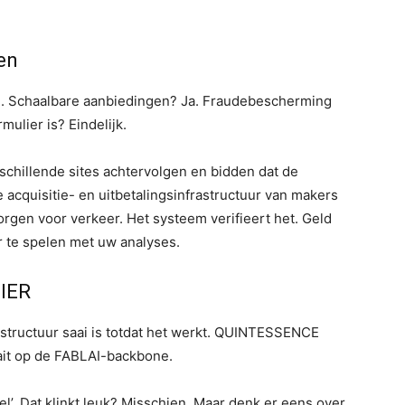
en
g. Schaalbare aanbiedingen? Ja. Fraudebescherming
mulier is? Eindelijk.
rschillende sites achtervolgen en bidden dat de
acquisitie- en uitbetalingsinfrastructuur van makers
zorgen voor verkeer. Het systeem verifieert het. Geld
 te spelen met uw analyses.
IER
astructuur saai is totdat het werkt. QUINTESSENCE
ait op de FABLAI-backbone.
el’. Dat klinkt leuk? Misschien. Maar denk er eens over