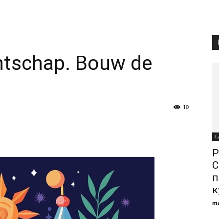
ntschap. Bouw de
10
L
Р
С
п
к
ma