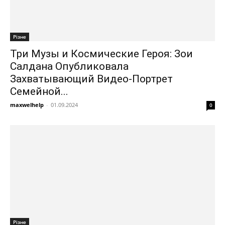
Різне
Три Музы и Космические Героя: Зои
Салдана Опубликовала
Захватывающий Видео-Портрет
Семейной...
maxwelhelp
-
01.09.2024
0
Різне