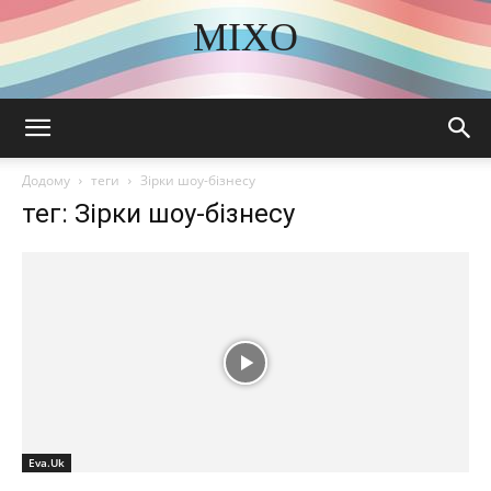
MIXO
DISCOVER THE ART OF PUBLISHING
Додому
теги
Зірки шоу-бізнесу
тег: Зірки шоу-бізнесу
Eva.Uk