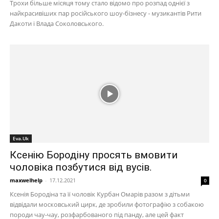
Трохи більше місяця тому стало відомо про розпад однієї з
найкрасивіших пар російського шоу-бізнесу - музикантів Рити
Дакоти і Влада Соколовського.
Eva.Uk
Ксенію Бородіну просять вмовити
чоловіка позбутися від вусів.
maxwelhelp
-
17.12.2021
0
Ксенія Бородіна та її чоловік Курбан Омарів разом з дітьми
відвідали московський цирк, де зробили фотографію з собакою
породи чау-чау, розфарбованого під панду, але цей факт