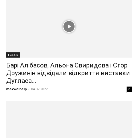
Eva.Uk
Барі Алібасов, Альона Свиридова і Єгор
Дружинін відвідали відкриття виставки
Дугласа...
maxwelhelp
-
04.02.2022
0