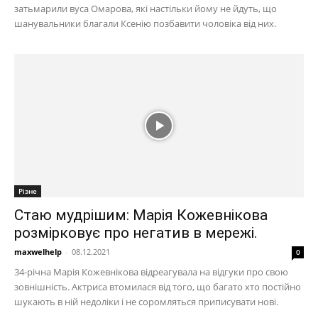
затьмарили вуса Омарова, які настільки йому не йдуть, що
шанувальники благали Ксенію позбавити чоловіка від них.
Різне
Стаю мудрішим: Марія Кожевнікова
розмірковує про негатив в мережі.
maxwelhelp
-
08.12.2021
0
34-річна Марія Кожевнікова відреагувала на відгуки про свою
зовнішність. Актриса втомилася від того, що багато хто постійно
шукають в ній недоліки і не соромляться приписувати нові.