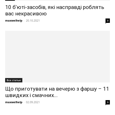
10 б’юті-засобів, які насправді роблять
вас некрасивою
maxwelhelp
-
20.10.2021
0
Все статьи
Що приготувати на вечерю з фаршу – 11
швидких і смачних...
maxwelhelp
-
02.09.2021
0