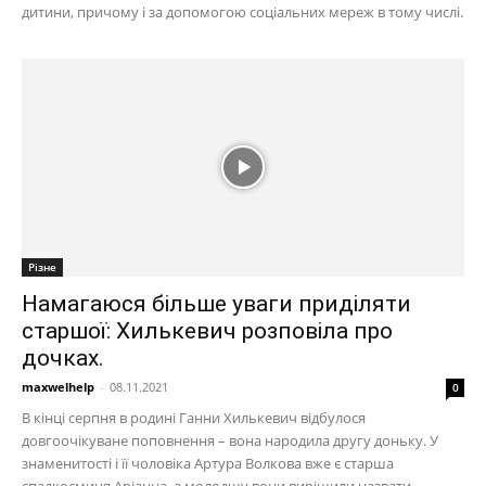
дитини, причому і за допомогою соціальних мереж в тому числі.
Різне
Намагаюся більше уваги приділяти
старшої: Хилькевич розповіла про
дочках.
maxwelhelp
-
08.11.2021
0
В кінці серпня в родині Ганни Хилькевич відбулося
довгоочікуване поповнення – вона народила другу доньку. У
знаменитості і її чоловіка Артура Волкова вже є старша