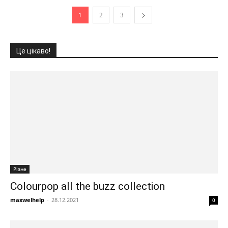
1
2
3
Це цікаво!
Різне
Colourpop all the buzz collection
maxwelhelp
-
28.12.2021
0