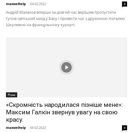
maxwelhelp
-
04.02.2022
0
Андрій Малахов вперше за довгий час вирішив пропустити
гучне світський захід у Баку і провести час з дружиною Наталею
Шкулевою на французькому курорті.
Різне
«Скромність народилася пізніше мене»:
Максим Галкін звернув увагу на свою
красу.
maxwelhelp
-
04.02.2022
0