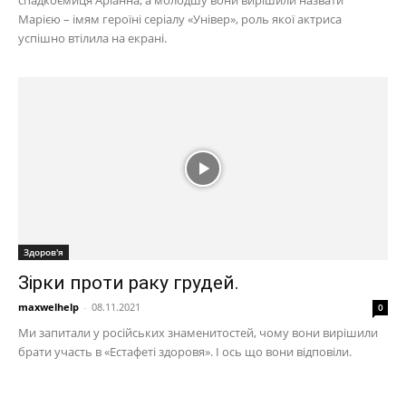
спадкоємиця Аріанна, а молодшу вони вирішили назвати
Марією – імям героїні серіалу «Універ», роль якої актриса
успішно втілила на екрані.
Здоров'я
Зірки проти раку грудей.
maxwelhelp
-
08.11.2021
0
Ми запитали у російських знаменитостей, чому вони вирішили
брати участь в «Естафеті здоровя». І ось що вони відповіли.