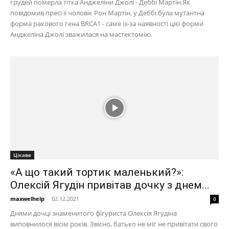
грудей померла тітка Анджеліни Джолі - Деббі Мартін.Як
повідомив пресі її чоловік Рон Мартін, у Деббі була мутантна
форма ракового гена BRCA1 - саме із-за наявності цієї форми
Анджеліна Джолі зважилася на мастектомію.
Цікаве
«А що такий тортик маленький?»:
Олексій Ягудін привітав дочку з днем...
maxwelhelp
-
02.12.2021
0
Днями дочці знаменитого фігуриста Олексія Ягудіна
виповнилося вісім років. Звісно, батько не міг не привітати свого