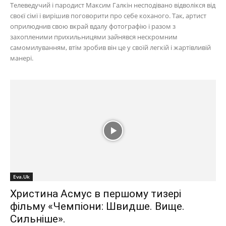
Телеведучий і пародист Максим Галкін несподівано відволікся від
своєї сімї і вирішив поговорити про себе коханого. Так, артист
оприлюднив свою вкрай вдалу фотографію і разом з
захопленими прихильницями зайнявся нескромним
самомилуванням, втім зробив він це у своїй легкій і жартівливій
манері.
Eva.Uk
Христина Асмус в першому тизері
фільму «Чемпіони: Швидше. Вище.
Сильніше».