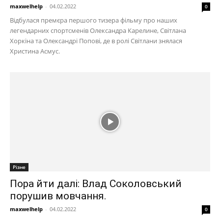
maxwelhelp
-
04.02.2022
0
Відбулася премєра першого тизера фільму про наших
легендарних спортсменів Олександра Карелине, Світлана
Хоркіна та Олександрі Попові, де в ролі Світлани знялася
Христина Асмус.
Різне
Пора йти далі: Влад Соколовський
порушив мовчання.
maxwelhelp
-
04.02.2022
0