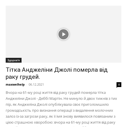
Здоров'я
Тітка Анджеліни Джолі померла від
раку грудей.
maxwelhelp
-
06.12.2021
0
Вчора на 61-му році життя від раку грудей померла тітка
Анджеліни Джолі - Деббі Мартін. Не минуло й двох тижнів з тих
пір, як Анджеліна Джолі опублікувала своє приголомшило
громадськість про визнання операції з видалення молочних
залоз із-за загрози раку, як її імя знову виявилося повязаним з
цією страшною хворобою: вчора на 61-му році життя від раку