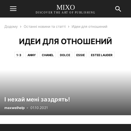
MIXO
DISCOVER THE ART OF PUBLISHING
Додому
Останні новини та статті
Идеи для отношений
ИДЕИ ДЛЯ ОТНОШЕНИЙ
1-3
ANNY
CHANEL
DOLCE
ESSIE
ESTEE LAUDER
GIORGIO ARMANI
LIFESTYLE
OPI
ORIGINS
SWISSPHAPM
АВТОРСКИЕ РЕЦЕПТЫ
БЕРЕМЕННОСТЬ И РОДЫ
В ГРУППЕ
ВОСПИТАНИЕ ДЕТЕЙ
ВСЕ СТАТЬИ
ВТОРЫЕ БЛЮДА
ВЫБОР РЕДАКЦИИ
ВЯЗАНИЕ ДЛЯ ДОМА И КУХНИ, ВЯЗАНИЕ. МОДЕЛИ. СХЕМЫ
І нехай мені заздрять!
ВЯЗАНИЕ. МОДЕЛИ. СХЕМЫ, ВЯЗАНЫЕ АКСЕССУАРЫ, ШАПКИ, ШАРФЫ, ВАРЕЖКИ
maxwelhelp
-
01.10.2021
ГАРДЕРОБ
ГОРОСКОП
ДАЧА
ДЕТСКАЯ
ДОЗВІЛЛЯ
ЖИЗНЬ ПО ИНТЕРЕСАМ
ЖУРНАЛ
ЗАКУСКИ
ЗВЕЗДНЫЕ РОДИТЕЛИ
ЗВЕЗДЫ
ЗВЁЗДЫ
ЗДОРОВЬЕ
ЗДОРОВЬЕ СЕМЬИ