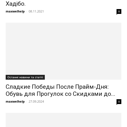
Хадібо.
maxwelhelp
-
08.11.2021
0
Останні новини та статті
Сладкие Победы После Прайм-Дня:
Обувь для Прогулок со Скидками до...
maxwelhelp
-
27.09.2024
0