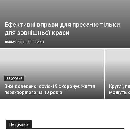
Ефективні вправи для преса-не тільки
для зовнішньої краси
maxwelhelp
-
01.10.2021
ЗДОРОВЬЕ
Вже доведено: covid-19 скорочує життя
Круглі, п
перехворілого на 10 років
можуть с
Це цікаво!