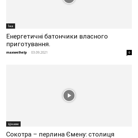
Їжа
Енергетичні батончики власного
приготування.
maxwelhelp
-
03.09.2021
0
Цікаве
Сокотра – перлина Ємену: столиця