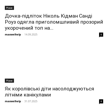
Різне
Дочка-підліток Ніколь Кідман Санді
Роуз одягла приголомшливий прозорий
укорочений топ на...
maxwelhelp
-
14.09.2025
0
Різне
Як королівські діти насолоджуються
літніми канікулами
maxwelhelp
-
31.07.2025
0