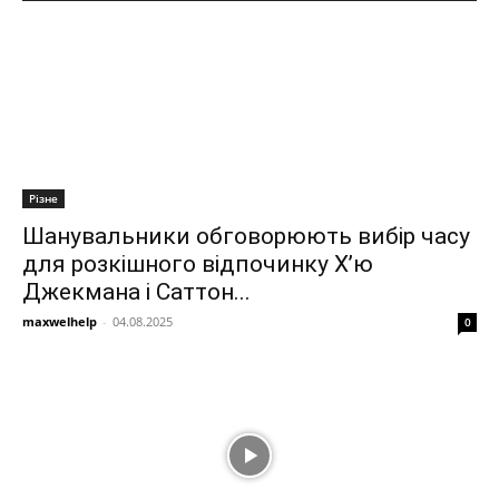
Різне
Шанувальники обговорюють вибір часу
для розкішного відпочинку Х’ю
Джекмана і Саттон...
maxwelhelp
-
04.08.2025
0