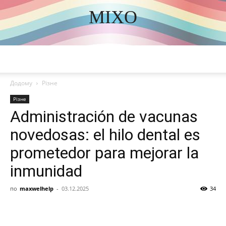
MIXO
DISCOVER THE ART OF PUBLISHING
Додому
Різне
Різне
Administración de vacunas
novedosas: el hilo dental es
prometedor para mejorar la
inmunidad
по
maxwelhelp
-
03.12.2025
34
Share