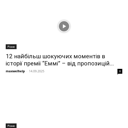
Різне
12 найбільш шокуючих моментів в
історії премії “Еммі” – від пропозицій...
maxwelhelp
-
14.09.2025
0
Різне