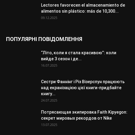
Lectores favorecen el almacenamiento de
alimentos sin plástico: más de 10,300...
09.12.2025
ПОПУЛЯРНІ ПОВІДОМЛЕННЯ
“Літо, коли я стала красивою”: коли
вийде 3 сезон і де...
16.07.2025
Сестри Фаннінг і Різ Візерспун працюють
над екранізацією цієї книги-придбайте
книгу...
24.07.2025
Потрясающая экипировка Faith Kipyegon:
секрет мировых рекордов от Nike
13.07.2025