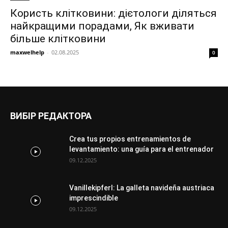
Користь клітковини: дієтологи діляться
найкращими порадами, Як вживати
більше клітковини
maxwelhelp
-
02.08.2025
0
ВИБІР РЕДАКТОРА
Crea tus propios entrenamientos de
levantamiento: una guía para el entrenador
09.12.2025
Vanillekipferl: La galleta navideña austriaca
imprescindible
09.12.2025