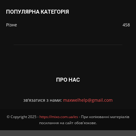
ПОПУЛЯРНА КАТЕГОРІЯ
Різне
458
ПРО НАС
зв'язатися з нами:
maxwelhelp@gmail.com
© Copyright 2025 -
https://mixo.com.ua/es
- При копіюванні матеріалів
посилання на сайт обов'язкове.